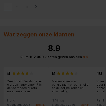
1
2
3
Wat zeggen onze klanten
8.9
Ruim
102.000
klanten geven ons een
8.9
8
8
10
Zeer goed. De afspraken
Medewerker was
Vriend
worden nagekomen. Fijn
behulpzaam bij een snelle
opdrin
dat de medewerkers
en duidelijke keuze en
bezorg
meedenken aan
afhandeling
en net
oplossingen.
Ingrid
N. Yilmaz
Famili
6 augustus 2026
Bekijk
6 augustus 2026
Bekijk
6 augu