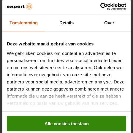
Hama USB-kaartlezer, OTG, USB-
A + micro-USB, USB 2.0,
Toestemming
Details
Over
SD/microSD
Desktop accessoire
Deze website maakt gebruik van cookies
We gebruiken cookies om content en advertenties te
Hama
personaliseren, om functies voor social media te bieden
Desktop accessoires
en om ons websiteverkeer te analyseren. Ook delen we
informatie over uw gebruik van onze site met onze
partners voor social media, adverteren en analyse. Deze
7,95
partners kunnen deze gegevens combineren met andere
informatie die u aan ze heeft verstrekt of die ze hebben
Hama USB-C-hoekadapter 90°
verzameld op basis van uw gebruik van hun services.
USB 3.2 Gen2 10 Gbit/s 5A 240W
set van 2 Zwart
Desktop accessoire
Alle cookies toestaan