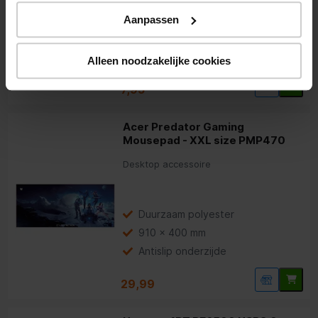
Aanpassen
Compact 90° hoekdesign
240W Power Delivery
10 Gbit/s datasnelheid
Alleen noodzakelijke cookies
7,95
Acer Predator Gaming
Mousepad - XXL size PMP470
Desktop accessoire
Duurzaam polyester
910 x 400 mm
Antislip onderzijde
29,99