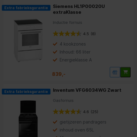
Siemens HL1P00020U
Extra fabrieksgarantie
extraKlasse
Inductie fornuis
4.5
(8)
4 kookzones
Inhoud: 66 liter
Energieklasse A
839,-
Inventum VFG6034WG Zwart
Extra fabrieksgarantie
Gasfornuis
4.6
(25)
gietijzeren pandragers
inhoud oven 65L