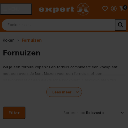
0
MENU
Koken
Fornuizen
Fornuizen
Wil je een fornuis kopen? Een fornuis combineert een kookplaat
met een oven. Je kunt kiezen voor een fornuis met een
gaskookplaat of een elektrische kookplaat. Gaskookplaten zijn
snel, precies en hebben een lange levensduur. Elektrische
Lees meer
kookplaten zijn daarentegen makkelijk schoon te houden en veilig
in gebruik. Twijfel je welk fornuis het beste bij je wensen past en
wilt je toch liever persoonlijk advies? Neem dan gerust contact op
Filter
met één van onze 140 Expertwinkels.
Sorteren op:
Topmerken: