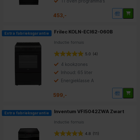
11 oven programma's
453,-
Frilec KOLN-ECI62-060B
Extra fabrieksgarantie
Inductie fornuis
5.0
(4)
4 kookzones
Inhoud: 65 liter
Energieklasse A
599,-
Inventum VFI5042ZWA Zwart
Extra fabrieksgarantie
Inductie fornuis
4.8
(11)