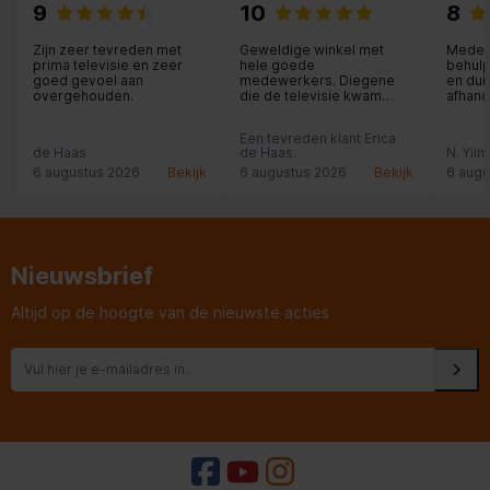
9
10
8
Zijn zeer tevreden met
Geweldige winkel met
Medew
prima televisie en zeer
hele goede
behulp
goed gevoel aan
medewerkers. Diegene
en dui
overgehouden.
die de televisie kwam
afhand
plaatsen zeer vakkundig
en heel beleefd. Ik raad
Een tevreden klant Erica
iedereen daar de spullen
de Haas
de Haas.
N. Yil
te kopen.
6 augustus 2026
Bekijk
6 augustus 2026
Bekijk
6 augu
Nieuwsbrief
Altijd op de hoogte van de nieuwste acties