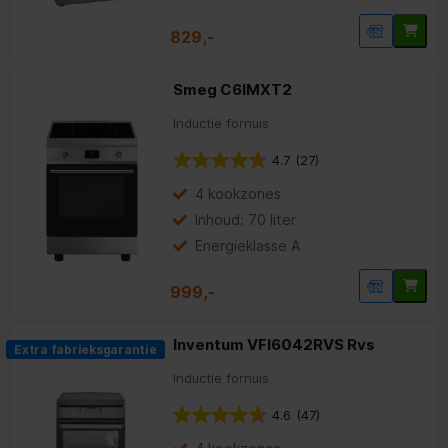
829,-
Smeg C6IMXT2
Inductie fornuis
4.7
(27)
4 kookzones
Inhoud: 70 liter
Energieklasse A
999,-
Inventum VFI6042RVS Rvs
Extra fabrieksgarantie
Inductie fornuis
4.6
(47)