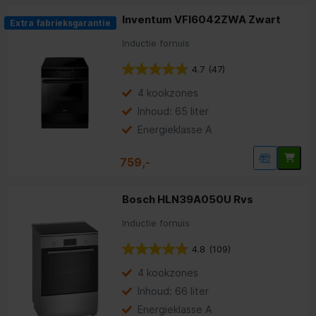
Inventum VFI6042ZWA Zwart
Extra fabrieksgarantie
Bosch
Etna
Siemens
|
|
Inductie fornuis
Meest bekeken:
4.7
(47)
Grill
4 branders/kookzones
Elektrische ontsteking
|
|
4 kookzones
Advies:
Inhoud: 65 liter
Fornuis advies
Energieklasse A
759,-
Bosch HLN39A050U Rvs
Inductie fornuis
4.8
(109)
4 kookzones
Inhoud: 66 liter
Energieklasse A