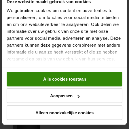
Deze website maakt gebruik van cookies
We gebruiken cookies om content en advertenties te
485,-
personaliseren, om functies voor social media te bieden
en om ons websiteverkeer te analyseren. Ook delen we
ETNA FGV460RVS
Extra fabrieksgarantie
informatie over uw gebruik van onze site met onze
Gasfornuis
partners voor social media, adverteren en analyse. Deze
partners kunnen deze gegevens combineren met andere
4.1
(9)
informatie die u aan ze heeft verstrekt of die ze hebben
Inhoud: 65 liter
verzameld op basis van uw gebruik van hun services.
Energieklasse A
Alle cookies toestaan
475,-
Aanpassen
Bosch HLN39A060U
Inductie fornuis
Alleen noodzakelijke cookies
4.8
(72)