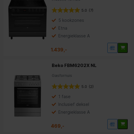
5.0
(7)
5 kookzones
Etna
Energieklasse A
1.439,-
Beko FBM6202X NL
Gasfornuis
5.0
(2)
1 fase
Inclusief deksel
Energieklasse A
469,-