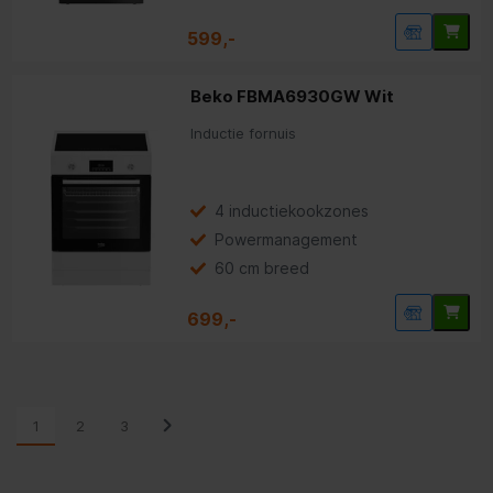
599,-
Beko FBMA6930GW Wit
Inductie fornuis
4 inductiekookzones
Powermanagement
60 cm breed
699,-
1
2
3