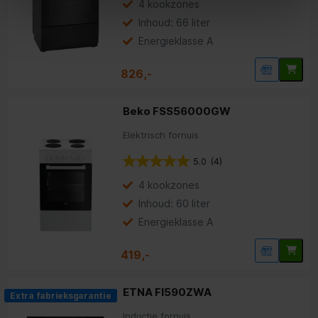
4 kookzones
Inhoud: 66 liter
Energieklasse A
826,-
Beko FSS56000GW
Elektrisch fornuis
5.0
(4)
4 kookzones
Inhoud: 60 liter
Energieklasse A
419,-
ETNA FI590ZWA
Extra fabrieksgarantie
Inductie fornuis