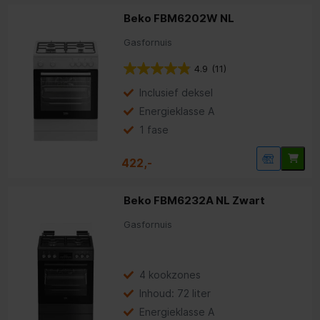
Beko FBM6202W NL
Gasfornuis
4.9
(11)
Inclusief deksel
Energieklasse A
1 fase
422,-
Beko FBM6232A NL Zwart
Gasfornuis
4 kookzones
Inhoud: 72 liter
Energieklasse A