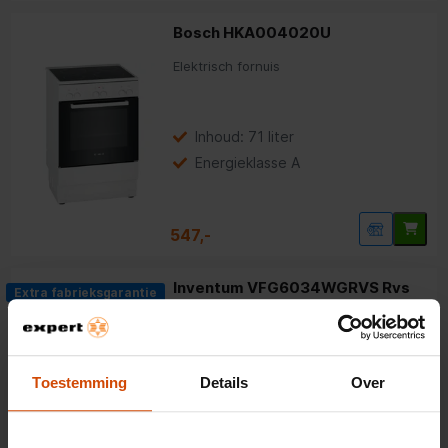
Bosch HKA004020U
Elektrisch fornuis
Inhoud: 71 liter
Energieklasse A
547,-
Inventum VFG6034WGRVS Rvs
Extra fabrieksgarantie
Gasfornuis
4.3
(40)
Toestemming
Details
Over
4 gasbranders
Inhoud: 65 liter
Energieklasse A