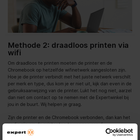
Methode 2: draadloos printen via
wifi
Om draadloos te printen moeten de printer en de
Chromebook op hetzelfde wifinetwerk aangesloten zijn.
Hoe je de printer verbindt met het juiste netwerk verschilt
per merk en type, dus kom je er niet uit, kijk dan even in de
gebruiksaanwijzing van de printer. Lukt het nog niet, aarzel
dan niet om contact op te nemen met de Expertwinkel bij
jou in de buurt. Wij helpen je graag.
Zijn de printer en de Chromebook verbonden, dan kan het
nodig zijn om de printer toe te voegen aan de
Chromebook. Dit doe je voor rechtsonder op de tijd te
klikken en instellingen te selecteren. Vervolgens klik je