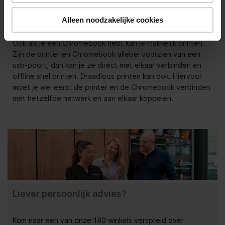
Alleen noodzakelijke cookies
Conclusie
Ook als je een Chromebook hebt kan je makkelijk printen.
Zijn de printer en Chromebook allebei voorzien van een
usb-poort, dan kan je ze direct met elkaar verbinden en
offline snel printen. Draadloos printen kan ook. Hiervoor
moet je wel eerst de printer en de Chromebook verbinden
met hetzelfde netwerk en aan elkaar koppelen.
Liever persoonlijk advies?
Kom naar een van onze 140 winkels verspreid over