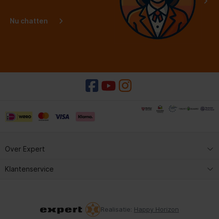
Nu chatten
Over Expert
Expert Service
Klantenservice
Kopen & reserveren
Expert Service
Contact met Expert
Kopen & reserveren
Realisatie:
Happy Horizon