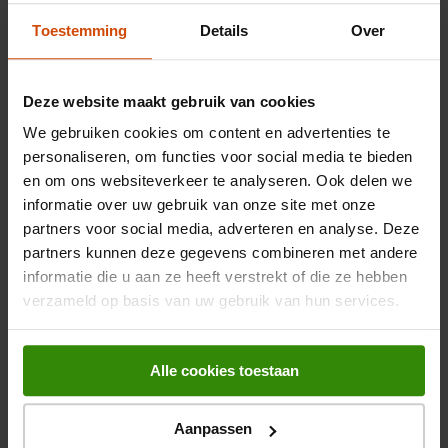
onderaan op de optie
Geavanceerd
en selecteer je
Toestemming
Details
Over
onder
Afdrukken en scannen
de optie
Printers
. Nu zie je
jouw printer in de lijst
Beschikbare printers om op te
slaan
op de optie
Opslaan
.
Deze website maakt gebruik van cookies
Nu de printer en de Chromebook aan elkaar gekoppeld zijn
We gebruiken cookies om content en advertenties te
kan je altijd snel printen zonder met snoeren in de weer te
personaliseren, om functies voor social media te bieden
gaan.
en om ons websiteverkeer te analyseren. Ook delen we
informatie over uw gebruik van onze site met onze
partners voor social media, adverteren en analyse. Deze
partners kunnen deze gegevens combineren met andere
informatie die u aan ze heeft verstrekt of die ze hebben
verzameld op basis van uw gebruik van hun services.
Alle cookies toestaan
Aanpassen