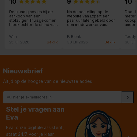
10
9
10
Deskundig advies bij de
Na de bestelling op de
Door k
aankoop van een
website van Expert een
meterk
stofzuiger. Thuisgekomen
paar uur later gebeld door
kookpl
bleek echter de stand van
een medewerker van
andere
de telescoopbuis niet te
Expert om een duidelijke
Expert
fixeren; de enthousiaste
bezorgdatum en tijd af te
volge
Wim
F. Blonk
Teddy
medewerker voorzag ons
spreken. Deze bezorging
medew
onmiddellijk van een
kwam op tijd en werd
nismaa
25 juli 2026
Bekijk
30 juli 2026
Bekijk
30 juli
ander (goed werkend)
netjes bij de voordeur
Kreeg 
exemplaar. Professioneel
afgeleverd!
met e
opgelost!
van ko
keuze 
doorg
gekoz
Nieuwsbrief
wel be
dagen 
de koo
Altijd op de hoogte van de nieuwste acties
dag b
een a
voor de
schets
dezel
medew
Stel je vragen aan
al bre
Heel fi
Eva
lamp, 
was do
Eva, onze digitale assistent,
vervangen.
Expert
staat 24/7 voor je klaar