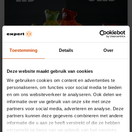
Toestemming
Details
Over
Deze website maakt gebruik van cookies
We gebruiken cookies om content en advertenties te
Verschil in contrast
personaliseren, om functies voor social media te bieden
Meer contrast dan dat je gewend bent, met OLED leven
en om ons websiteverkeer te analyseren. Ook delen we
diep zwart en intens wit gewoon naast elkaar. Het
informatie over uw gebruik van onze site met onze
voegt diepte toe aan alle kleuren en onthult details, dit
partners voor social media, adverteren en analyse. Deze
betekent dat je gaat genieten van overweldigende
partners kunnen deze gegevens combineren met andere
details in elke scene.
informatie die u aan ze heeft verstrekt of die ze hebben
verzameld op basis van uw gebruik van hun services.