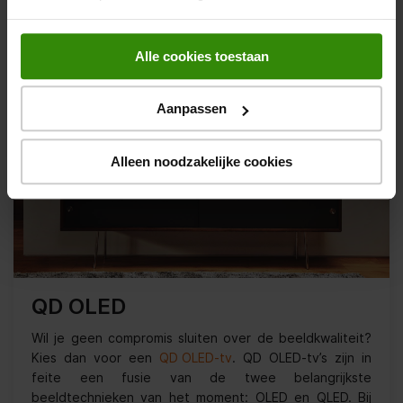
Alle cookies toestaan
Aanpassen
Alleen noodzakelijke cookies
QD OLED
Wil je geen compromis sluiten over de beeldkwaliteit?
Kies dan voor een
QD OLED-tv
. QD OLED-tv’s zijn in
feite een fusie van de twee belangrijkste
beeldtechnieken van het moment: OLED en QLED. Bij