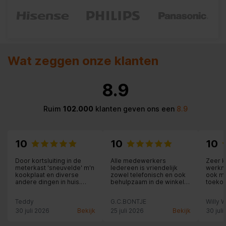
Wat zeggen onze klanten
8.9
Ruim
102.000
klanten geven ons een
8.9
10
10
10
Door kortsluiting in de
Alle medewerkers
Zeer 
meterkast 'sneuvelde' m'n
Iedereen is vriendelijk
werkne
kookplaat en diverse
zowel telefonisch en ook
ook me
andere dingen in huis.
behulpzaam in de winkel
toekomst. Goede
Expert gebeld en de
oké.
de win
volgende dag kwam de
contac
Teddy
G.C.BONTJE
Willy 
medewerker al om de
nismaat op te meten.
30 juli 2026
Bekijk
25 juli 2026
Bekijk
30 juli
Kreeg daarna een email
met enkele voorbeelden