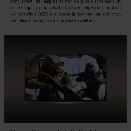
écht zwart: de lampjes achter de pixels schakelen uit
en zo krijg je diep zwarte beelden. Bij Expert hebben
we tientallen OLED tv’s, zodat jij optimaal kan genieten
van films in series in de allerbeste kwaliteit.