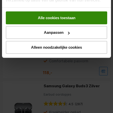
verzameld op basis van uw gebruik van hun services.
64,-
Alle cookies toestaan
Samsung Galaxy Buds3 Wit
Earbud oordopjes
Aanpassen
4.5
(285)
Alleen noodzakelijke cookies
Kraakhelder geluid
Super Clear Call
Comfortabele pasvorm
118,-
Samsung Galaxy Buds3 Zilver
Earbud oordopjes
4.5
(287)
Kraakhelder geluid