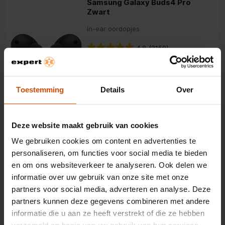
Samsung Galaxy Buds4 Pro
Zwart
In-ear oordopjes
4.8
(2159)
2-weg speakersysteem
Active Noise Cancelling
Toestemming
Details
Over
Bluetooth 6.1
249,-
Deze website maakt gebruik van cookies
Samsung Galaxy Buds FE Zwart
We gebruiken cookies om content en advertenties te
personaliseren, om functies voor social media te bieden
In-ear oordopjes
en om ons websiteverkeer te analyseren. Ook delen we
4.6
(341)
informatie over uw gebruik van onze site met onze
partners voor social media, adverteren en analyse. Deze
Volledig draadloos
partners kunnen deze gegevens combineren met andere
Noise-cancelling
informatie die u aan ze heeft verstrekt of die ze hebben
Accuduur 8,5 uur