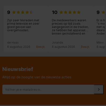
9
10
9
Zijn zeer tevreden met
De medewerkers waren
Er is 
prima televisie en zeer
precies op tijd zoals
‘‘s mo
goed gevoel aan
aangegeven in de tracker,
niet o
overgehouden.
ze hebben het apparaat
daarom
binnen geïnstalleerd en
Andere
aangesloten en zelfs
betaal
meegeholpen met
midda
de Haas
Jolanda
Mevr. 
overladen en de oude
medew
6 augustus 2026
Bekijk
apparaten meegenomen
6 augustus 2026
Bekijk
vrieze
6 augu
heeft 
van b
even d
oude v
was. H
mevrou
Nieuwsbrief
Pluim 
jonge
Altijd op de hoogte van de nieuwste acties