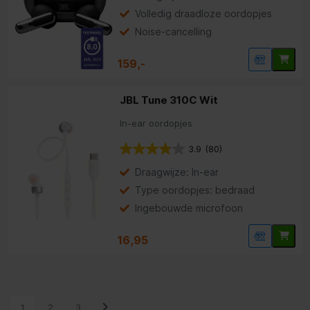
Volledig draadloze oordopjes
Noise-cancelling
159,-
JBL Tune 310C Wit
In-ear oordopjes
3.9
(80)
Draagwijze: In-ear
Type oordopjes: bedraad
Ingebouwde microfoon
16,95
1
2
3