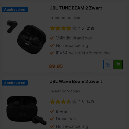
zodat je lekker veel bewegingsvrijheid hebt.
JBL TUNE BEAM 2 Zwart
Aanbevolen
In-ear oordopjes
Naar aanleiding van berichtgeving in de media hebben wij ons
aanbod gecontroleerd. Voor zover bekend zijn alle
koptelefoons in ons assortiment bij normaal gebruik niet
4.0
(218)
schadelijk voor de gezondheid. Klik hier voor meer informatie
schadelijke stoffen bij koptelefoons
over
.
Volledig draadloos
Noise-cancelling
IPX54-water/stofbestendig
89,95
JBL Wave Beam 2 Zwart
Aanbevolen
In-ear oordopjes
3.6
(147)
In-ear
Draadloos
Noise-cancelling