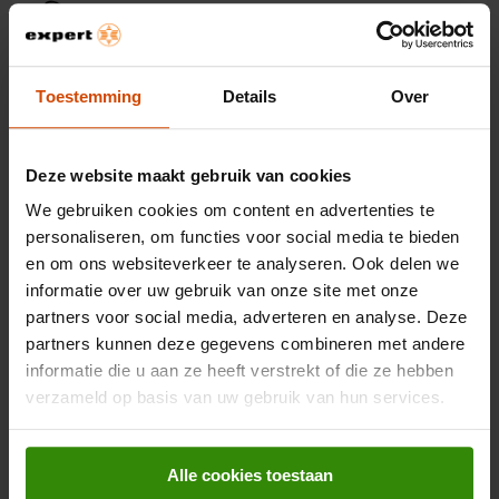
40 uur batterijduur
Toestemming
Details
Over
IPX4 waterbestendig
Skull-iQ app compatibel
Deze website maakt gebruik van cookies
119,-
We gebruiken cookies om content en advertenties te
Sony MDR-E9LP Zwart
personaliseren, om functies voor social media te bieden
en om ons websiteverkeer te analyseren. Ook delen we
Earbud oordopjes
informatie over uw gebruik van onze site met onze
partners voor social media, adverteren en analyse. Deze
partners kunnen deze gegevens combineren met andere
In-ear hoofdtelefoon
informatie die u aan ze heeft verstrekt of die ze hebben
Comfortabele pasvorm
verzameld op basis van uw gebruik van hun services.
Inclusief extra oordopjes
6,95
Alle cookies toestaan