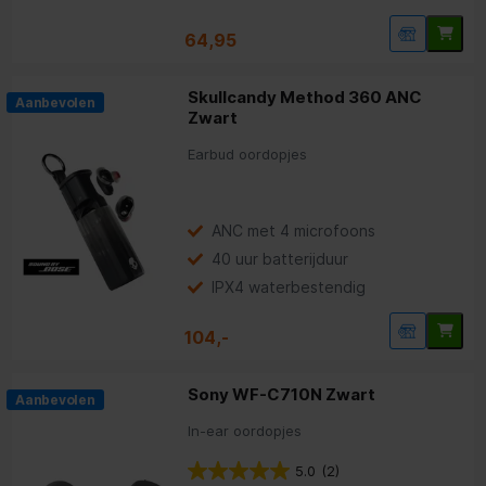
64,95
Skullcandy Method 360 ANC
Aanbevolen
Zwart
Earbud oordopjes
ANC met 4 microfoons
40 uur batterijduur
IPX4 waterbestendig
104,-
Sony WF-C710N Zwart
Aanbevolen
In-ear oordopjes
5.0
(2)