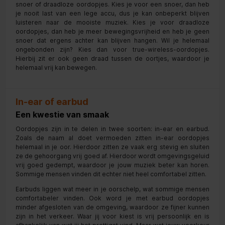
snoer of draadloze oordopjes. Kies je voor een snoer, dan heb
je nooit last van een lege accu, dus je kan onbeperkt blijven
luisteren naar de mooiste muziek. Kies je voor draadloze
oordopjes, dan heb je meer bewegingsvrijheid en heb je geen
snoer dat ergens achter kan blijven hangen. Wil je helemaal
ongebonden zijn? Kies dan voor true-wireless-oordopjes.
Hierbij zit er ook geen draad tussen de oortjes, waardoor je
helemaal vrij kan bewegen.
In-ear of earbud
Een kwestie van smaak
Oordopjes zijn in te delen in twee soorten: in-ear en earbud.
Zoals de naam al doet vermoeden zitten in-ear oordopjes
helemaal in je oor. Hierdoor zitten ze vaak erg stevig en sluiten
ze de gehoorgang vrij goed af. Hierdoor wordt omgevingsgeluid
vrij goed gedempt, waardoor je jouw muziek beter kan horen.
Sommige mensen vinden dit echter niet heel comfortabel zitten.
Earbuds liggen wat meer in je oorschelp, wat sommige mensen
comfortabeler vinden. Ook word je met earbud oordopjes
minder afgesloten van de omgeving, waardoor ze fijner kunnen
zijn in het verkeer. Waar jij voor kiest is vrij persoonlijk en is