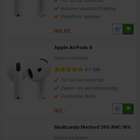
Tot 30 uur luistertijd
Actieve ruisonderdrukking
Draadloos opladen
199,95
Apple AirPods 4
Earbud oordopjes
4.7
(28)
Tot 30 uur luistertijd
Zweet- en water­bestendig
Ruimtelijke Audio
142,-
Skullcandy Method 360 ANC Wit
Earbud oordopjes