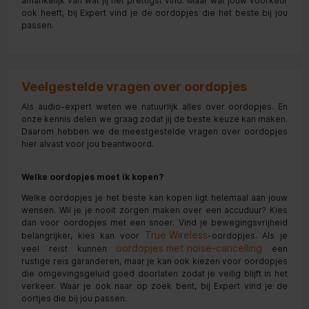
afhankelijk van wat jij het prettigst vind. Maar wat jouw voorkeur
ook heeft, bij Expert vind je de oordopjes die het beste bij jou
passen.
Veelgestelde vragen over oordopjes
Als audio-expert weten we natuurlijk alles over oordopjes. En
onze kennis delen we graag zodat jij de beste keuze kan maken.
Daarom hebben we de meestgestelde vragen over oordopjes
hier alvast voor jou beantwoord.
Welke oordopjes moet ik kopen?
Welke oordopjes je het beste kan kopen ligt helemaal aan jouw
wensen. Wil je je nooit zorgen maken over een accuduur? Kies
dan voor oordopjes met een snoer. Vind je bewegingsvrijheid
True Wireless
belangrijker, kies kan voor
-oordopjes. Als je
oordopjes met noise-cancelling
veel reist kunnen
een
rustige reis garanderen, maar je kan ook kiezen voor oordopjes
die omgevingsgeluid goed doorlaten zodat je veilig blijft in het
verkeer. Waar je ook naar op zoek bent, bij Expert vind je de
oortjes die bij jou passen.