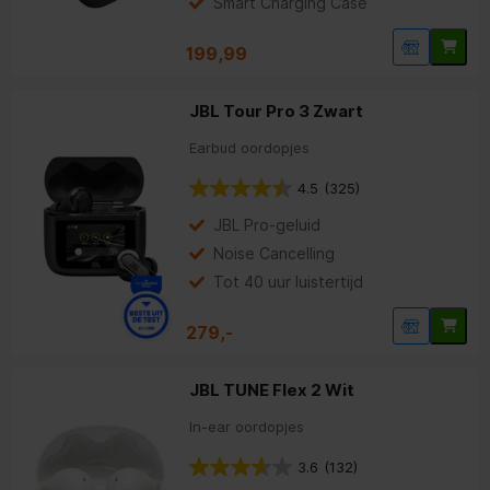
Smart Charging Case
199,99
JBL Tour Pro 3 Zwart
Earbud oordopjes
4.5
(325)
JBL Pro-geluid
Noise Cancelling
Tot 40 uur luistertijd
279,-
JBL TUNE Flex 2 Wit
In-ear oordopjes
3.6
(132)