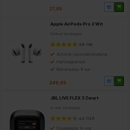
27,95
Apple AirPods Pro 3 Wit
Earbud oordopjes
4.8
(18)
Actieve ruisonderdrukking
Hartslagsensor
Batterijduur 8 uur
249,95
JBL LIVE FLEX 3 Zwart
In-ear oordopjes
4.0
(137)
Draagwijze: In-ear