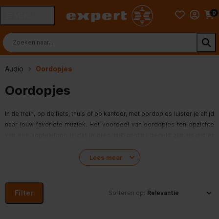
0
MENU
Audio
Oordopjes
Oordopjes
In de trein, op de fiets, thuis of op kantoor, met oordopjes luister je altijd
naar jouw favoriete muziek. Het voordeel van oordopjes ten opzichte
van een koptelefoon is dat je oren niet continu bedekt zijn en dat er
geen band om je hoofd zit. Hierdoor zijn ze minder warm, wat prettig
kan zijn op zomerse dagen of tijdens het sporten. Wil je oordopjes
Lees meer
kopen, dan heb je de keus uit verschillende soorten. Zo kan je kiezen
tussen in-ear-oordopjes die helemaal in je oren zitten of earbuds die
meer in je oorschelp liggen. Ook kan je kiezen tussen oordopjes met
Filter
Sorteren op:
snoer, draadloze bluetooth ooropjes of true-wireless-oordopjes.
Hierbij zijn de dopjes ook niet onderling met een snoer verbonden,