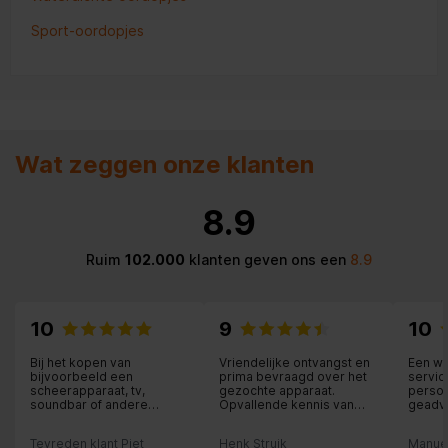
Sport-oordopjes
Wat zeggen onze klanten
8.9
Ruim
102.000
klanten geven ons een
8.9
10
9
10
Bij het kopen van
Vriendelijke ontvangst en
Een wi
bijvoorbeeld een
prima bevraagd over het
servic
scheerapparaat, tv,
gezochte apparaat.
person
soundbar of andere
Opvallende kennis van
geadvi
elektrische apparaten ben
producten.
is het 
je bij Expert Nunspeet op
thuis 
Tevreden klant Piet
Henk Struik
Manue
het juiste adres. Zeer
geïnst