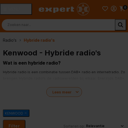
0
MENU
Radio's
Hybride radio's
Kenwood - Hybride radio's
Wat is een hybride radio?
Hybride radio is een combinatie tussen DAB+ radio en internetradio. Zo
brengen Hybride radio’s de radiowerelden bij elkaar. Enerzijds DAB+,
de digitale opvolger van FM-radio, waarmee je muziek gratis uit de
lucht haalt, zonder ruis. En anderzijds nog eens duizenden radiozenders
Lees meer
van over de hele wereld in huis via een internetverbinding.
Via DAB ontvang je zonder internetverbinding alle landelijke en
KENWOOD
regionale publieke en commerciële radiostations die ook via FM te
horen zijn, en nog veel meer.
Filter
Sorteren op: