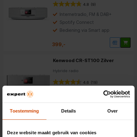
4.8
(9)
Internetradio, FM & DAB+
Spotify Connect
Bediening via Smart app
399,-
Kenwood CR-ST100 Zilver
Hybride radio
4.6
(19)
Kenwood
Hybride radio's
Toestemming
Details
Over
139,-
Deze website maakt gebruik van cookies