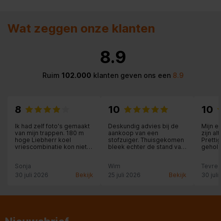
Wat zeggen onze klanten
8.9
Ruim
102.000
klanten geven ons een
8.9
8
10
10
Ik had zelf foto's gemaakt
Deskundig advies bij de
Mijn e
van mijn trappen. 180 m
aankoop van een
zijn a
hoge Liebherr koel
stofzuiger. Thuisgekomen
Pretti
vriescombinatie kon niet
bleek echter de stand van
gehol
over trappen, wel met
de telescoopbuis niet te
aandac
verhuislift. Heb ik zelf om
fixeren; de enthousiaste
Sonja
Wim
Tevred
gevraagd of dit mogelijk
medewerker voorzag ons
was. Trappen soms
onmiddellijk van een
30 juli 2026
Bekijk
25 juli 2026
Bekijk
30 juli
probleem in Amsterdam.
ander (goed werkend)
Eind goed al goed de
exemplaar. Professioneel
nieuwe koelkast staat en
opgelost!
bevalt prima.