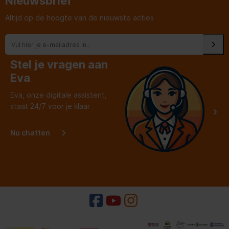
Nieuwsbrief
Altijd op de hoogte van de nieuwste acties
Stel je vragen aan
Eva
Eva, onze digitale assistent,
staat 24/7 voor je klaar
Nu chatten