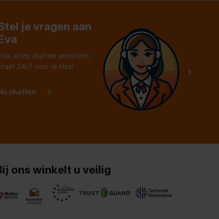
Stel je vragen aan
Eva
Eva, onze digitale assistent,
staat 24/7 voor je klaar
Nu chatten
Bij ons winkelt u veilig