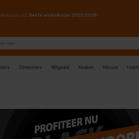
Verkozen tot
Beste winkelketen 2025/2026!
blets
Computers
Witgoed
Keuken
Inbouw
Huis