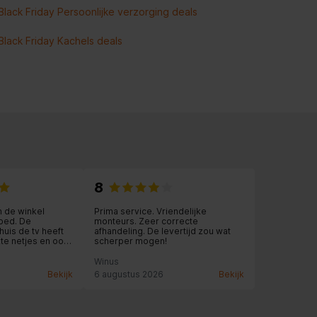
Black Friday Persoonlijke verzorging deals
Black Friday Kachels deals
8
 de winkel
Prima service. Vriendelijke
oed. De
monteurs. Zeer correcte
uis de tv heeft
afhandeling. De levertijd zou wat
e netjes en ook
scherper mogen!
dvies. Top
Winus
Bekijk
6 augustus 2026
Bekijk