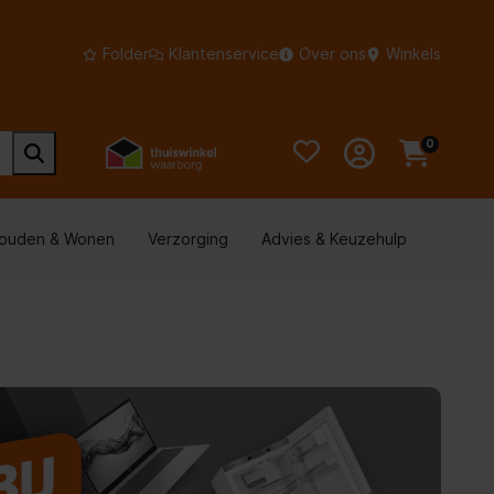
Folder
Klantenservice
Over ons
Winkels
0
houden & Wonen
Verzorging
Advies & Keuzehulp