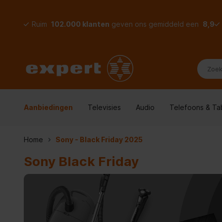
Ruim
102.000 klanten
geven ons gemiddeld een
8,9
Aanbiedingen
Televisies
Audio
Telefoons & Ta
Home
Sony - Black Friday 2025
Sony Black Friday