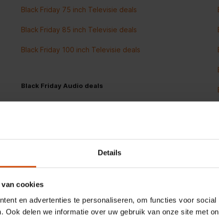
Black Friday 75 inch Televisie deals
Black Friday 85 inch Televisie deals
Black Friday 100 inch Televisie deals
Black Friday Audio deals
Black Friday Soundbar deals
Black Friday Speakers deals
Black Friday Koptelefoons & Oordopjes deals
Details
Black Friday Oordopjes deals
 van cookies
Black Friday Koptelefoon deals
ent en advertenties te personaliseren, om functies voor social
Alle Black Friday Audio deals
. Ook delen we informatie over uw gebruik van onze site met on