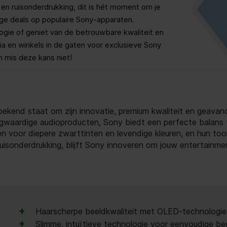
 en ruisonderdrukking, dit is hét moment om je
dige deals op populaire Sony-apparaten.
gie of geniet van de betrouwbare kwaliteit en
a en winkels in de gaten voor exclusieve Sony
n mis deze kans niet!
ekend staat om zijn innovatie, premium kwaliteit en geavan
gwaardige audioproducten, Sony biedt een perfecte balans 
gen voor diepere zwarttinten en levendige kleuren, en hun t
uisonderdrukking, blijft Sony innoveren om jouw entertainme
+
Haarscherpe beeldkwaliteit met OLED-technologie v
+
Slimme, intuïtieve technologie voor eenvoudige bed