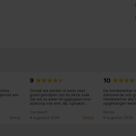
9
10
prima
Omdat we eerder al eens zeer
De medewerker in
gevoel aan
goed geholpen zijn bij deze zaak
adviseerde ons g
zijn we nu weer teruggegaan voor
medewerker die th
aankoop van een JBL-speaker.
opgehangen werkt
Weliswaar ietsje duurder dan via
hij gaf een goed a
internet (ca. 14 euro) maar dan heb
geregeld!
CarolienS
Nicole
je persoonlijk advies en service
Bekijk
6 augustus 2026
Bekijk
6 augustus 2026
erbij en dat is ons dat zeker waard.