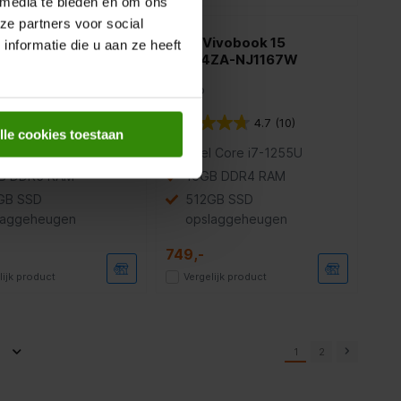
 media te bieden en om ons
ze partners voor social
ivobook 15
Asus Vivobook 15
nformatie die u aan ze heeft
4VA-BQ5508W
X1504ZA-NJ1167W
Laptop
5.0
(1)
4.7
(10)
lle cookies toestaan
l® Core™ 5 120U
Intel Core i7-1255U
B DDR5 RAM
16GB DDR4 RAM
GB SSD
512GB SSD
laggeheugen
opslaggeheugen
749,-
lijk product
Vergelijk product
1
2