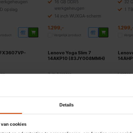
werkgeheugen
16 GB DDR5
32 
werkgeheugen
D opslag
1 T
14 inch WUXGA-scherm
1.299,-
1.299,
 product
Vergelijk product
Verge
 FX3607VP-
Lenovo Yoga Slim 7
Lenovo
14AKP10 (83JY008MMH)
14AHP
top
2-in-1 laptop
Laptop
Core™ 5 120 U
14" OLED-scherm
AMD
werkgeheugen
AMD Ryzen AI 5 340
16 
Details
 SSD opslag
16GB RAM en 512GB SSD
512
1.299,-
1.199,-
 van cookies
 product
Vergelijk product
Verge