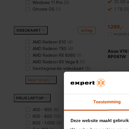
32 GB 
Windows 11 Pro
(3)
Chrome OS
(1)
1 TB SS
1.299,-
VIDEOKAART
uitleg
Vergelijk
AMD Radeon 610
(4)
AMD Radeon 780
(4)
Asus V16
AMD Radeon RX 8060
(1)
RP061W
AMD Radeon RX Vega 8
(1)
Geïntegreerde videokaart
(5)
Gaming lap
Meer tonen
Intel® 
PRIJS LAPTOP
16 GB 
Toestemming
512 GB
400 - 600
(6)
600 - 800
(10)
1.549,-
Deze website maakt gebruik
800 - 1.000
(6)
Vergelijk