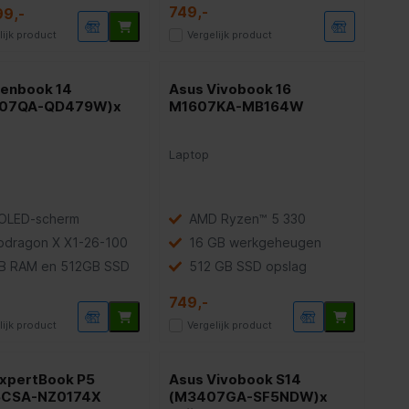
749,-
99,-
lijk product
Vergelijk product
Zenbook 14
Asus Vivobook 16
407QA-QD479W)x
M1607KA-MB164W
Laptop
 OLED-scherm
AMD Ryzen™ 5 330
pdragon X X1-26-100
16 GB werkgeheugen
B RAM en 512GB SSD
512 GB SSD opslag
749,-
lijk product
Vergelijk product
ExpertBook P5
Asus Vivobook S14
CSA-NZ0174X
(M3407GA-SF5NDW)x