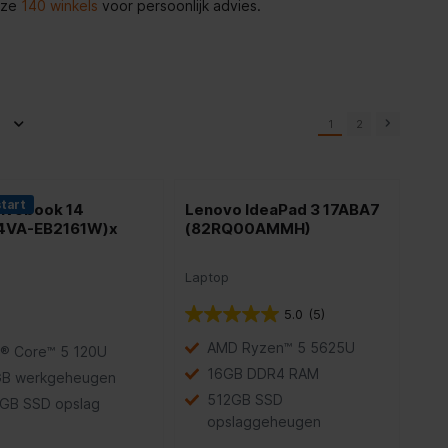
nze
140 winkels
voor persoonlijk advies.
1
2
start
ivobook 14
Lenovo IdeaPad 3 17ABA7
4VA-EB2161W)x
(82RQ00AMMH)
Laptop
5.0
(5)
AMD Ryzen™ 5 5625U
l® Core™ 5 120U
16GB DDR4 RAM
GB werkgeheugen
512GB SSD
 GB SSD opslag
opslaggeheugen