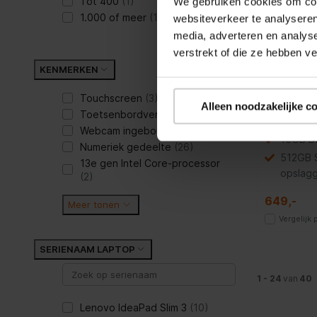
Tot 400
(1)
We gebruiken cookies om cont
1.000 of meer
(17)
websiteverkeer te analyseren
Lenovo Id
media, adverteren en analys
15ABR8 
verstrekt of die ze hebben v
KENMERKEN
Laptop
Touchscreen
(3)
Alleen noodzakelijke c
Toetsenbordverlichting
(24)
AMD Ry
Webcam ingebouwd
(39)
16GB D
Numeriek gedeelte
(26)
512GB 
13e gen Intel Core-processor
opslag
(2)
649,-
Meer tonen
Vergelijk
SERIENAAM LAPTOP
1 - 24
van
40
Lenovo IdeaPad Slim 3
(10)