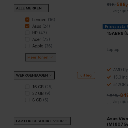
588,
699,-
ALLE MERKEN
Vergelijk
Lenovo
(16)
Asus
(24)
Fris van star
Lenovo Id
HP
(47)
15ABR8 
Acer
(73)
Apple
(36)
Laptop
Meer tonen
AMD Ry
WERKGEHEUGEN
uitleg
15,3 in
512GB 
16 GB
(25)
32 GB
(9)
849
1.049,-
8 GB
(5)
Vergelijk
Asus Viv
LAPTOP GESCHIKT VOOR
(M1807G