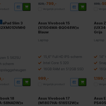
-
799,-
5
829,-
699,-
 product
Vergelijk product
Verge
t
eaPad Slim 3
Asus Vivobook 15
Asus 
(82XM01DVMH)
(X1504MA-BQ048W)x
(UX3
Blauw
Grijs
Laptop
Laptop
15,6" Full HD IPS-scherm
14"
zen 5 5625U
Intel Core 5 320
Sna
ch scherm
16GB RAM en 512GB SSD
16G
opslaggeheugen
999,-
1.199,-
,-
 product
Vergelijk product
Verge
obook 18
Asus Vivobook 17
Asus 
A-S8NADW)x
(M1807HA-S16512W)x
P5405