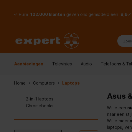
Ruim
102.000 klanten
geven ons gemiddeld een
8,9
Aanbiedingen
Televisies
Audio
Telefoons & Ta
Home
Computers
Laptops
Asus &
2-in-1 laptops
Chromebooks
Wil je een
n
naar een stij
Wil je meer 
laptops, ver