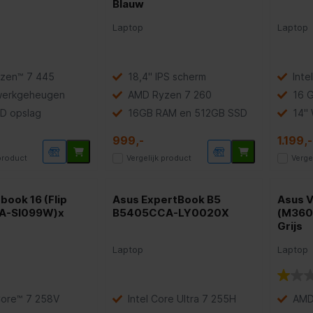
Blauw
Laptop
Laptop
zen™ 7 445
18,4" IPS scherm
Inte
werkgeheugen
AMD Ryzen 7 260
16 
D opslag
16GB RAM en 512GB SSD
14"
999,-
1.199,-
 product
Vergelijk product
Verge
book 16 (Flip
Asus ExpertBook B5
Asus 
A-SI099W)x
B5405CCA-LY0020X
(M36
Grijs
Laptop
Laptop
Core™ 7 258V
Intel Core Ultra 7 255H
AMD