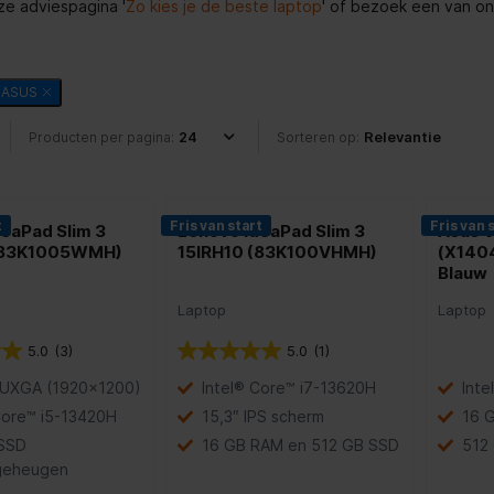
e adviespagina '
Zo kies je de beste laptop
' of bezoek een van o
ASUS
Producten per pagina:
Sorteren op:
t
Fris van start
Fris van 
eaPad Slim 3
Lenovo IdeaPad Slim 3
Asus V
(83K1005WMH)
15IRH10 (83K100VHMH)
(X140
Blauw
Laptop
Laptop
5.0
(3)
5.0
(1)
WUXGA (1920×1200)
Intel® Core™ i7-13620H
Inte
Core™ i5-13420H
15,3″ IPS scherm
16 
SSD
16 GB RAM en 512 GB SSD
512
geheugen