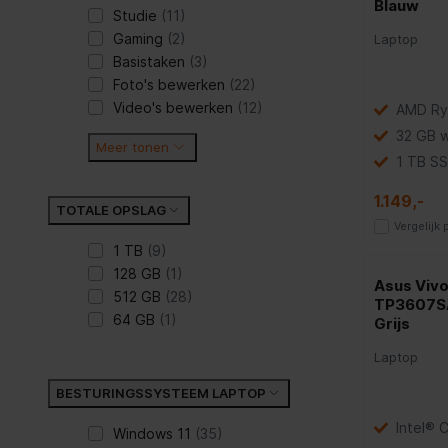
Blauw
Studie
(11)
Gaming
(2)
Laptop
Basistaken
(3)
Foto's bewerken
(22)
Video's bewerken
(12)
AMD Ry
32 GB 
Meer tonen
1 TB SS
1.149,-
TOTALE OPSLAG
Vergelijk
1 TB
(9)
128 GB
(1)
Asus Vivo
512 GB
(28)
TP3607S
64 GB
(1)
Grijs
Laptop
BESTURINGSSYSTEEM LAPTOP
Intel® 
Windows 11
(35)