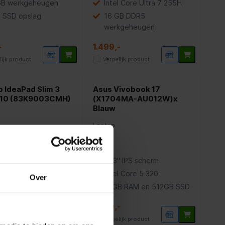
GB werkgeheugen
Intel Core Ultra 7 255H
B SSD opslag
16 GB DDR5
werkgeheugen
-
1.499,-
lijk product
Vergelijk product
 IdeaPad Slim 3
Asus Vivobook 17
10 (83K9003CMH)
(X1704MA-AU012W)x
Blauw
Laptop
 Ryzen™ 7 8840HS
17,3" IPS scherm
GB werkgeheugen
Intel Core 5 320
Over
 GB SSD opslag
16GB RAM en 512GB SSD
1.099,-
lijk product
Vergelijk product