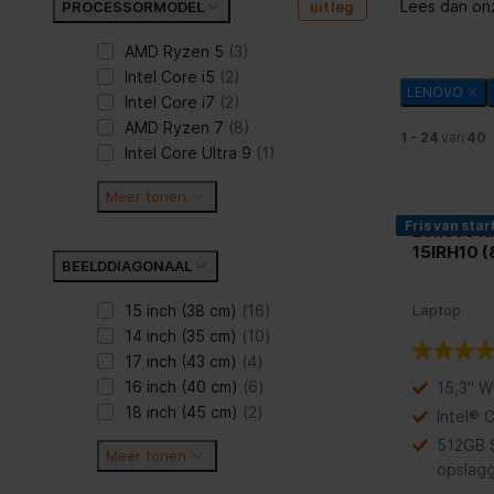
Lees dan onz
PROCESSORMODEL
uitleg
AMD Ryzen 5
(3)
Intel Core i5
(2)
LENOVO
Intel Core i7
(2)
AMD Ryzen 7
(8)
1 - 24
van
40
Intel Core Ultra 9
(1)
Meer tonen
Fris van star
Lenovo Id
15IRH10 
BEELDDIAGONAAL
15 inch (38 cm)
(16)
Laptop
14 inch (35 cm)
(10)
17 inch (43 cm)
(4)
16 inch (40 cm)
(6)
15,3" 
18 inch (45 cm)
(2)
Intel® 
512GB 
Meer tonen
opslag