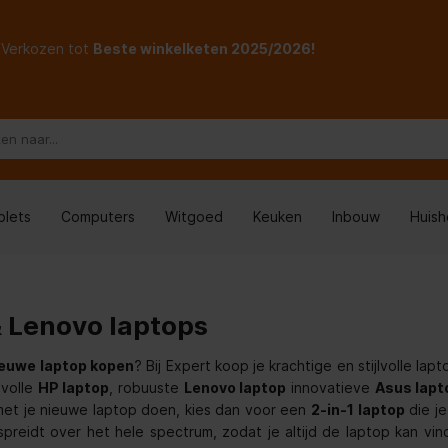
Verkozen tot
Beste winkelketen 2025/2026!
blets
Computers
Witgoed
Keuken
Inbouw
Huis
 Lenovo laptops
ieuwe laptop kopen
? Bij Expert koop je krachtige en stijlvolle l
lvolle
HP laptop
, robuuste
Lenovo laptop
innovatieve
Asus lapt
met je nieuwe laptop doen, kies dan voor een
2-in-1 laptop
die je
spreidt over het hele spectrum, zodat je altijd de laptop kan vi