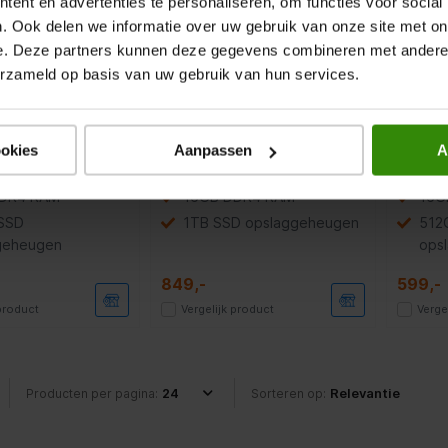
ent en advertenties te personaliseren, om functies voor social
. Ook delen we informatie over uw gebruik van onze site met on
eaPad Slim 3
Lenovo IdeaPad 3 17ABA7
Asus V
e. Deze partners kunnen deze gegevens combineren met andere i
(82XM013CMH)
(82RQ00ANMH)
X150
erzameld op basis van uw gebruik van hun services.
Laptop
Laptop
5.0
(4)
4.2
(5)
ookies
Aanpassen
A
zen™ 7 5825U
AMD Ryzen™ 7 5825U
Inte
DR4 RAM
16GB DDR4 RAM
16G
SSD
1TB SSD opslaggeheugen
512
geheugen
ops
849,-
599,-
 product
Vergelijk product
Verge
Producten per pagina:
Sorteren op: