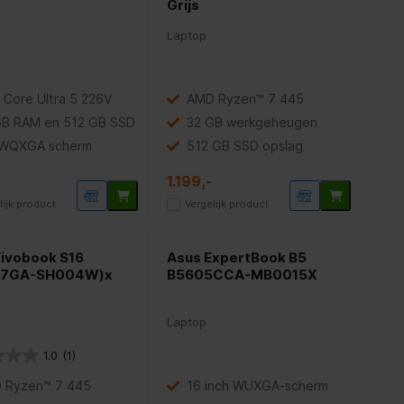
Grijs
Laptop
l Core Ultra 5 226V
AMD Ryzen™ 7 445
GB RAM en 512 GB SSD
32 GB werkgeheugen
 WQXGA scherm
512 GB SSD opslag
1.199,-
lijk product
Vergelijk product
Vivobook S16
Asus ExpertBook B5
07GA-SH004W)x
B5605CCA-MB0015X
Laptop
1.0
(1)
 Ryzen™ 7 445
16 inch WUXGA-scherm