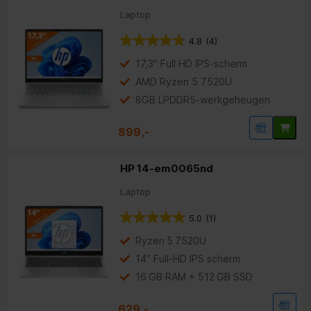
Laptop
4.8
(4)
17,3" Full HD IPS-scherm
AMD Ryzen 5 7520U
8GB LPDDR5-werkgeheugen
899,-
HP 14-em0065nd
Laptop
5.0
(1)
Ryzen 5 7520U
14″ Full‑HD IPS scherm
16 GB RAM + 512 GB SSD
629,-