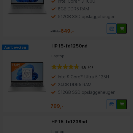
Intel Core™ 3 100U
8GB DDR5 RAM
512GB SSD opslaggeheugen
649,-
749,-
HP 15-fd1250nd
Aanbevolen
Laptop
4.8
(4)
Intel® Core™ Ultra 5 125H
24GB DDR5 RAM
512GB SSD opslaggeheugen
799,-
HP 15-fc1238nd
Laptop