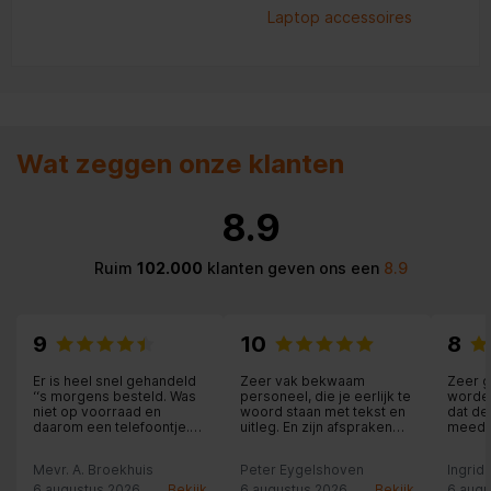
Laptop accessoires
Wat zeggen onze klanten
8.9
Ruim
102.000
klanten geven ons een
8.9
9
10
8
Er is heel snel gehandeld
Zeer vak bekwaam
Zeer g
‘‘s morgens besteld. Was
personeel, die je eerlijk te
worden
niet op voorraad en
woord staan met tekst en
dat d
daarom een telefoontje.
uitleg. En zijn afspraken
meede
Andere uitgezocht ,
nakomen, ik kan nog veel
oploss
betaald en dezelfde
schrijven. Maar het beste
Mevr. A. Broekhuis
Peter Eygelshoven
Ingrid
middag bezorgd. De
is deze Expert winkel in
medewerker die de
Landgraaf zelf doe
6 augustus 2026
Bekijk
6 augustus 2026
Bekijk
6 augu