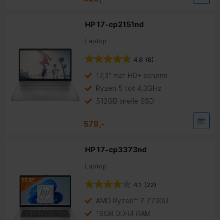
HP 17-cp2151nd
Laptop
4.8
(8)
17,3" mat HD+ scherm
Ryzen 5 tot 4.3GHz
512GB snelle SSD
579,-
HP 17-cp3373nd
Laptop
4.1
(22)
AMD Ryzen™ 7 7730U
16GB DDR4 RAM