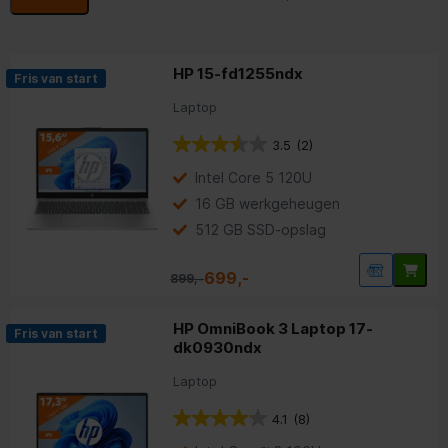
te verliezen.
HP 15-fd1255ndx
Fris van start
Laptop
3.5
(2)
Intel Core 5 120U
16 GB werkgeheugen
512 GB SSD-opslag
699,-
899,-
HP OmniBook 3 Laptop 17-
Fris van start
dk0930ndx
Laptop
4.1
(8)