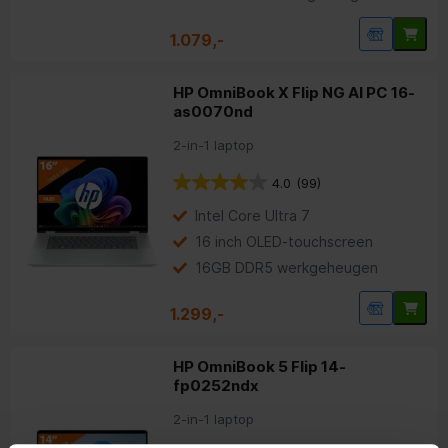
1.079,-
HP OmniBook X Flip NG AI PC 16-
as0070nd
2-in-1 laptop
4.0
(99)
Intel Core Ultra 7
16 inch OLED-touchscreen
16GB DDR5 werkgeheugen
1.299,-
HP OmniBook 5 Flip 14-
fp0252ndx
2-in-1 laptop