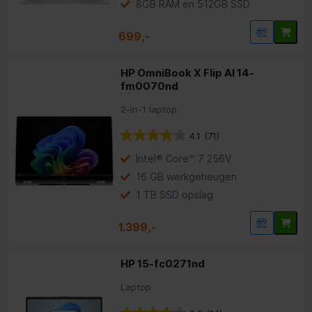
8GB RAM en 512GB SSD
699,-
HP OmniBook X Flip AI 14-
fm0070nd
2-in-1 laptop
4.1
(71)
Intel® Core™ 7 256V
16 GB werkgeheugen
1 TB SSD opslag
1.399,-
HP 15-fc0271nd
Laptop