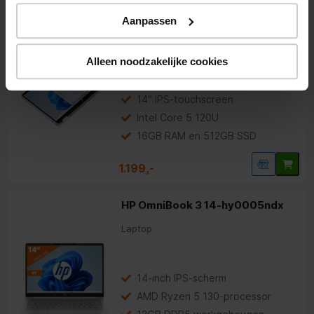
HP OmniBook 5 Flip 14-
Aanpassen
fp0255ndx
2-in-1 laptop
Alleen noodzakelijke cookies
4.5
(49)
14" IPS-touchscreen
Intel Core 5 120U
16GB RAM en 512GB SSD
1.199,-
HP OmniBook 3 14-hy0005ndx
Laptop
14-inch IPS-scherm
AMD Ryzen 5 130-processor