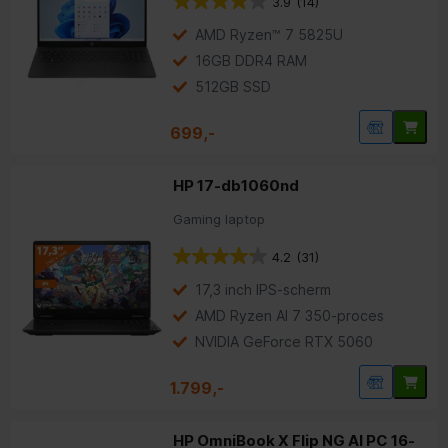
3.9
(14)
AMD Ryzen™ 7 5825U
16GB DDR4 RAM
512GB SSD
699,-
HP 17-db1060nd
Gaming laptop
4.2
(31)
17,3 inch IPS-scherm
AMD Ryzen AI 7 350-proces
NVIDIA GeForce RTX 5060
1.799,-
HP OmniBook X Flip NG AI PC 16-