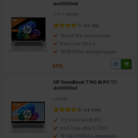
as0050nd
2-in-1 laptop
4.0
(99)
16 inch IPS-touchscreen
Intel Core Ultra 5
16GB DDR5 werkgeheugen
999,-
HP OmniBook 7 NG AI PC 17-
dc0051nd
Laptop
4.4
(149)
17,3 inch Full HD IPS
Intel Core Ultra 5 226V
16 GB LPDDR5x-geheugen