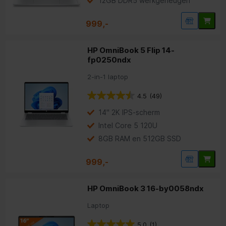
12GB DDR5 werkgeheugen
999,-
HP OmniBook 5 Flip 14-
fp0250ndx
2-in-1 laptop
4.5
(49)
14" 2K IPS-scherm
Intel Core 5 120U
8GB RAM en 512GB SSD
999,-
HP OmniBook 3 16-by0058ndx
Laptop
5.0
(1)