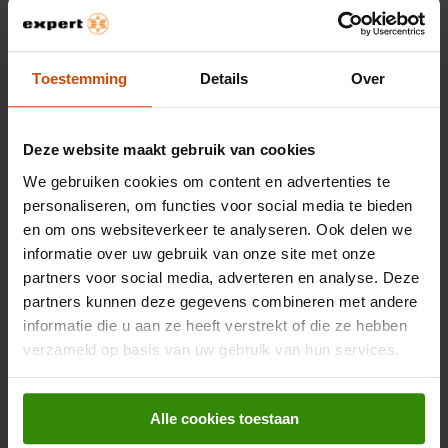
4.5
(49)
14" IPS-touchscreen
Intel Core 5 120U
Toestemming
Details
Over
8GB RAM en 512GB SSD
999,-
Deze website maakt gebruik van cookies
We gebruiken cookies om content en advertenties te
HP OmniBook 5 Flip 14-
personaliseren, om functies voor social media te bieden
fp0251ndx
en om ons websiteverkeer te analyseren. Ook delen we
2-in-1 laptop
informatie over uw gebruik van onze site met onze
partners voor social media, adverteren en analyse. Deze
4.5
(49)
partners kunnen deze gegevens combineren met andere
14" IPS-touchscreen
informatie die u aan ze heeft verstrekt of die ze hebben
Intel Core 5 120U
verzameld op basis van uw gebruik van hun services.
8GB RAM en 512GB SSD
999,-
Alle cookies toestaan