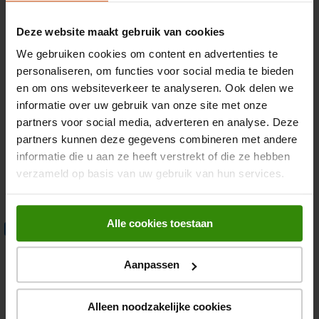
1.149,-
Deze website maakt gebruik van cookies
Samsung VS70H28GEK/WA
We gebruiken cookies om content en advertenties te
Steelstofzuiger zonder zak
personaliseren, om functies voor social media te bieden
en om ons websiteverkeer te analyseren. Ook delen we
informatie over uw gebruik van onze site met onze
25,2 volt accu
partners voor social media, adverteren en analyse. Deze
Accuduur: 1 uur
partners kunnen deze gegevens combineren met andere
Stofcapaciteit: 0,8 l
informatie die u aan ze heeft verstrekt of die ze hebben
verzameld op basis van uw gebruik van hun services.
849,-
Alle cookies toestaan
Samsung VS70H25WLG/WA
Actie
Steelstofzuiger zonder zak
Aanpassen
60 minuten gebruiksduur
Alleen noodzakelijke cookies
Pet Tool+