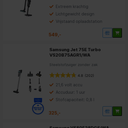
Extreem krachtig
Lichtgewicht design
Vrijstaand oplaadstation
549,-
Samsung Jet 75E Turbo
VS20B75AGR1/WA
Steelstofzuiger zonder zak
4.8
(202)
21,6 volt accu
Accuduur: 1 uur
Stofcapaciteit: 0,8 l
325,-
Samsung VS80F28DGS/WA