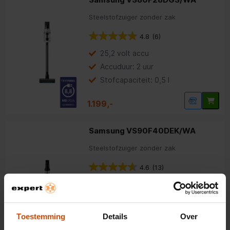
Steelstofzuiger zonder zak
4.8
(6)
25,2 volt accu
Accuduur: 2 uur
Stofcapaciteit: 0,5 l
1.199,-
Samsung VS90F40DEK/WA
Steelstofzuiger zonder zak
4.6
(13)
25,2 volt accu
Accuduur: 1,5 uur
Stofcapaciteit: 0,5 l
Toestemming
Details
Over