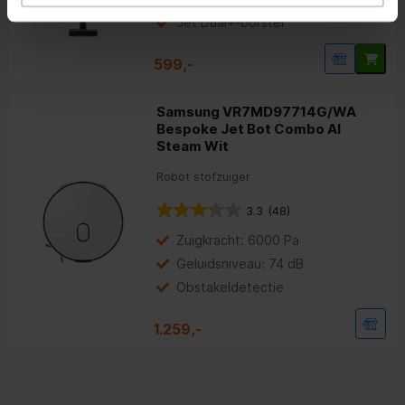
Jet Dual+-borstel
599,-
Samsung VR7MD97714G/WA
Bespoke Jet Bot Combo AI
Steam Wit
Robot stofzuiger
3.3
(48)
Zuigkracht: 6000 Pa
Geluidsniveau: 74 dB
Obstakeldetectie
1.259,-