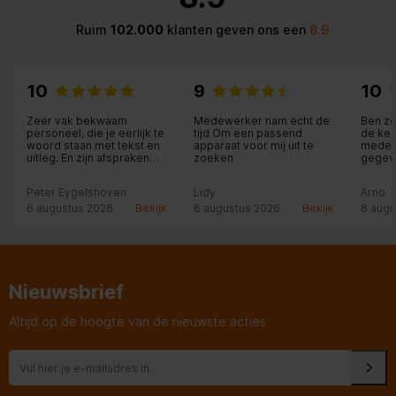
Ruim
102.000
klanten geven ons een
8.9
10
9
10
Zeer vak bekwaam
Medewerker nam echt de
Ben ze
personeel, die je eerlijk te
tijd Om een passend
de ken
woord staan met tekst en
apparaat voor mij uit te
medew
uitleg. En zijn afspraken
zoeken
gegev
nakomen, ik kan nog veel
schrijven. Maar het beste
Peter Eygelshoven
Lidy
Arno
is deze Expert winkel in
Landgraaf zelf doe
6 augustus 2026
Bekijk
6 augustus 2026
Bekijk
6 augu
ervaren, en met een
glimlach naar huis toe,
deze winkel is een top
ervaring, veel plezier met
Uw aankoop.
Nieuwsbrief
Altijd op de hoogte van de nieuwste acties