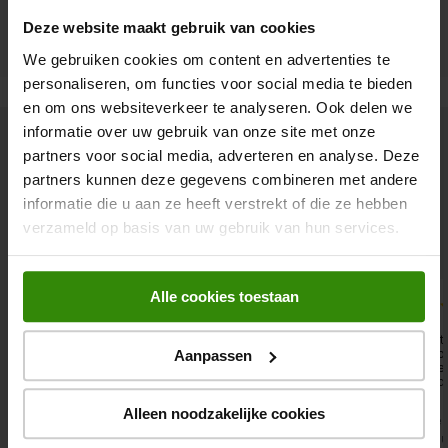
Deze website maakt gebruik van cookies
We gebruiken cookies om content en advertenties te
personaliseren, om functies voor social media te bieden
en om ons websiteverkeer te analyseren. Ook delen we
informatie over uw gebruik van onze site met onze
Wat zeggen onze klanten
partners voor social media, adverteren en analyse. Deze
partners kunnen deze gegevens combineren met andere
8.9
informatie die u aan ze heeft verstrekt of die ze hebben
verzameld op basis van uw gebruik van hun services.
Ruim
102.000
klanten geven ons een
8.9
Alle cookies toestaan
10
10
10
Een winkel met een fijne
Topwinkel! Medewerkers
Bij he
service en vriendelijk
nemen de tijd en denken
bijvoo
Aanpassen
personeel. Ik ben goed
goed met klant mee,
scheer
geadviseerd. Vervolgens
goeie service!
soundb
is het product (een tv)
elektr
thuis bezorgd en
je bij
Alleen noodzakelijke cookies
Manuela
Martin
Tevred
geïnstalleerd met de
het ju
nodige uitleg. Heel prettig!
kundi
6 augustus 2026
Bekijk
6 augustus 2026
Bekijk
6 augu