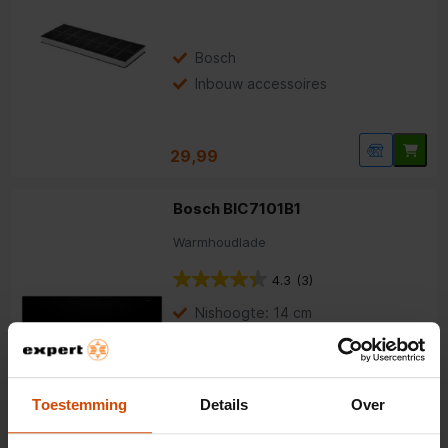
Bosch
Inbouw accessoires
29,99
Bosch BIC7101B1
Warmhoudlade
4.3
(3)
Nishoogte: 14 cm
Bosch
Warmhoudlades
Toestemming
Details
Over
899,-