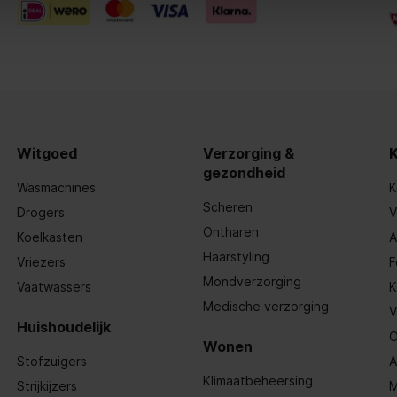
Witgoed
Verzorging &
gezondheid
Wasmachines
K
Scheren
Drogers
V
Ontharen
Koelkasten
A
Haarstyling
Vriezers
F
Mondverzorging
Vaatwassers
K
Medische verzorging
V
Huishoudelijk
O
Wonen
Stofzuigers
A
Klimaatbeheersing
Strijkijzers
M