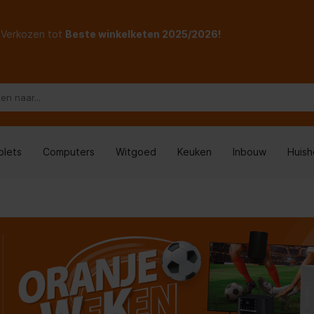
Verkozen tot
Beste winkelketen 2025/2026!
blets
Computers
Witgoed
Keuken
Inbouw
Huis