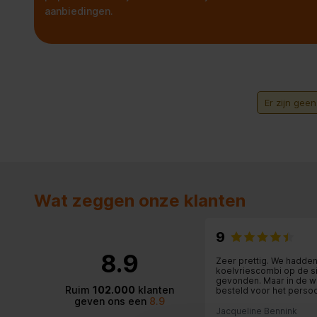
aanbiedingen.
Er zijn gee
Wat zeggen onze klanten
9
8.9
Zeer prettig. We hadde
koelvriescombi op de s
gevonden. Maar in de w
Ruim
102.000
klanten
besteld voor het persoo
geven ons een
8.9
contact. Dit was erg top.
Jacqueline Bennink