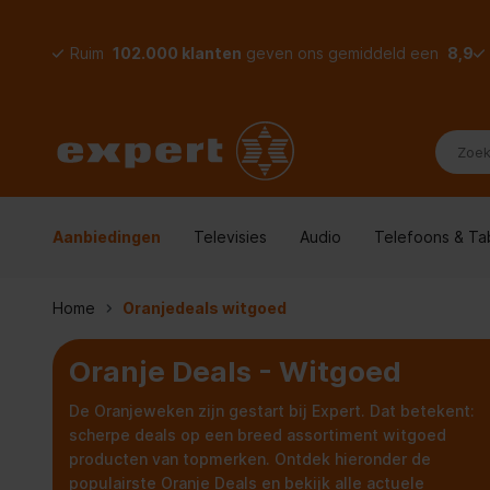
Ruim
102.000 klanten
geven ons gemiddeld een
8,9
Aanbiedingen
Televisies
Audio
Telefoons & Ta
Home
Oranjedeals witgoed
Oranje Deals - Witgoed
De Oranjeweken zijn gestart bij Expert. Dat betekent:
scherpe deals op een breed assortiment witgoed
producten van topmerken. Ontdek hieronder de
populairste Oranje Deals en bekijk alle actuele