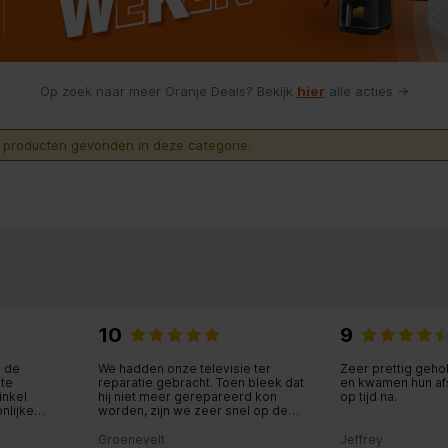
Op zoek naar meer Oranje Deals? Bekijk
hier
alle acties →
n producten gevonden in deze categorie.
10
9
n de
We hadden onze televisie ter
Zeer prettig geho
ite
reparatie gebracht. Toen bleek dat
en kwamen hun af
inkel
hij niet meer gerepareerd kon
op tijd na.
nlijke
worden, zijn we zeer snel op de
hoogte gebracht door Expert en
goed geholpen bij het kiezen van
Groenevelt
Jeffrey