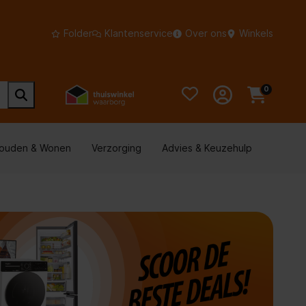
Folder
Klantenservice
Over ons
Winkels
0
houden & Wonen
Verzorging
Advies & Keuzehulp