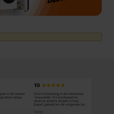
10
lpen in de winkel
Door kortsluiting in de meterkast
spraken netjes
'sneuvelde' m'n kookplaat en
diverse andere dingen in huis.
Expert gebeld en de volgende dag
kwam de medewerker al om de
nismaat op te meten. Kreeg daarna
Teddy