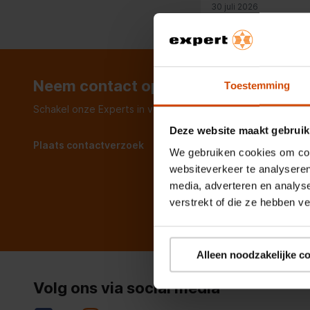
30 juli 2026
Neem contact op met Expert
Toestemming
Schakel onze Experts in voor hulp
Deze website maakt gebruik
Plaats contactverzoek
We gebruiken cookies om cont
websiteverkeer te analyseren
media, adverteren en analys
verstrekt of die ze hebben v
Alleen noodzakelijke c
Volg ons via social media