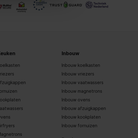
Keuken
Inbouw
oelkasten
Inbouw koelkasten
riezers
Inbouw vriezers
fzuigkappen
Inbouw vaatwassers
ornuizen
Inbouw magnetrons
ookplaten
Inbouw ovens
aatwassers
Inbouw afzuigkappen
vens
Inbouw kookplaten
irfryers
Inbouw fornuizen
agnetrons