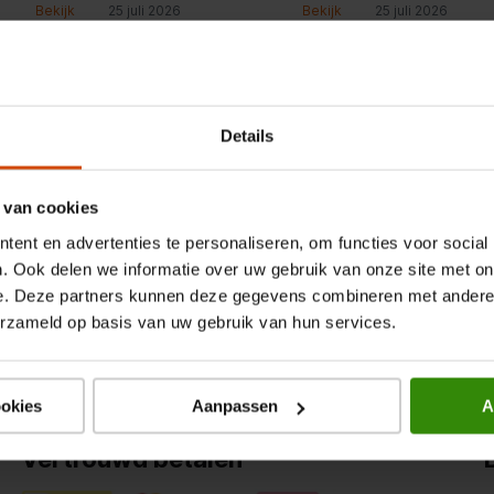
een nieuwe tv. Fijne winkel, top
Bekijk
25 juli 2026
Bekijk
25 juli 2026
service.
Nieuwsbrief
Details
Altijd op de hoogte van de nieuwste acties
 van cookies
ent en advertenties te personaliseren, om functies voor social
. Ook delen we informatie over uw gebruik van onze site met on
e. Deze partners kunnen deze gegevens combineren met andere i
erzameld op basis van uw gebruik van hun services.
ookies
Aanpassen
A
Vertrouwd betalen