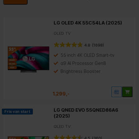
LG OLED 4K 55C54LA (2025)
OLED TV
4.8
(1698)
55 inch 4K OLED Smart-tv
α9 AI Processor Gen8
Brightness Booster
1.299,-
LG QNED EVO 55QNED86A6
Fris van start
(2025)
QLED TV
4.5
(360)