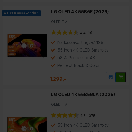
LG OLED 4K 55B6E (2026)
€100 Kassakorting
OLED TV
4.4
(9)
Na kassakorting: €1199
55 inch 4K OLED Smart-tv
α8 AI Processor 4K
Perfect Black & Color
1.299,-
LG OLED 4K 55B56LA (2025)
OLED TV
4.5
(375)
55 inch 4K OLED Smart-tv