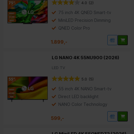
4.0
(2)
75 inch 4K QNED Smart-tv
MiniLED Precision Dimming
QNED Color Pro
1.899,-
LG NANO 4K 55NU900 (2026)
LED TV
5.0
(5)
55 inch 4K NANO Smart-tv
Direct LED backlight
NANO Color Technology
599,-
LG MiniLED 4K 55QNED72 (2026)