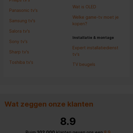
Wat is OLED
Panasonic tv's
Welke game-tv moet je
Samsung tv's
kopen?
Salora tv's
Installatie & montage
Sony tv's
Expert installatiedienst
Sharp tv's
tv's
Toshiba tv's
TV beugels
Wat zeggen onze klanten
8.9
Ruim
102.000
klanten geven ons een
8.9