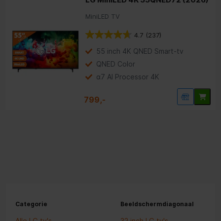
MiniLED TV
4.7
(237)
55 inch 4K QNED Smart-tv
QNED Color
α7 AI Processor 4K
799,-
Categorie
Beeldschermdiagonaal
Alle LG tv's
32 inch LG tv's