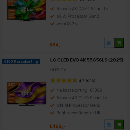
55 inch 4K QNED Smart-tv
α8 AI Processor Gen2
webOS 25
584,-
LG OLED EVO 4K 55G56LS (2025)
€100 Kassakorting
OLED TV
4.7
(996)
Na kassakorting: €1399
55 inch 4K OLED Smart-tv
α11 AI Processor Gen2
Brightness Booster Ult.
1.499,-