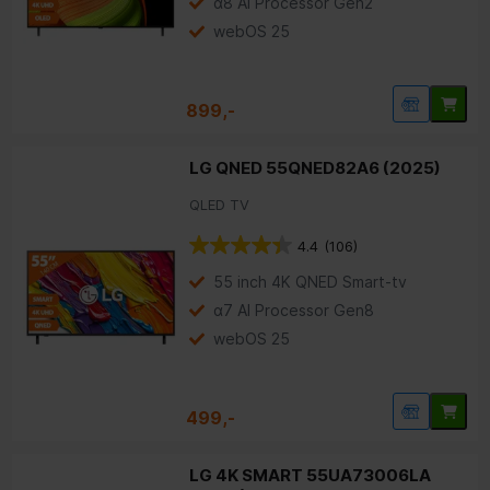
α8 AI Processor Gen2
webOS 25
899,-
LG QNED 55QNED82A6 (2025)
QLED TV
4.4
(106)
55 inch 4K QNED Smart-tv
α7 AI Processor Gen8
webOS 25
499,-
LG 4K SMART 55UA73006LA