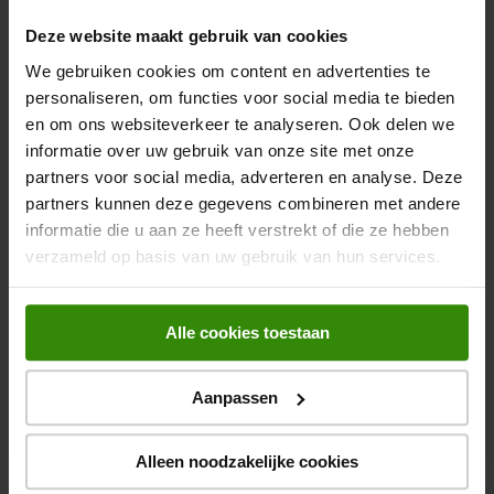
RGB TV
Deze website maakt gebruik van cookies
5.0
(3)
We gebruiken cookies om content en advertenties te
Na kassakorting: €999
personaliseren, om functies voor social media te bieden
55 inch 4K RGB Smart-tv
en om ons websiteverkeer te analyseren. Ook delen we
Mini RGB backlight
informatie over uw gebruik van onze site met onze
Independent color control
partners voor social media, adverteren en analyse. Deze
partners kunnen deze gegevens combineren met andere
1.199,-
informatie die u aan ze heeft verstrekt of die ze hebben
verzameld op basis van uw gebruik van hun services.
LG MINI LED EVO 55QNED93A6
(2025)
Alle cookies toestaan
QLED TV
4.6
(85)
Aanpassen
55 inch 4K QNED Smart-tv
α8 AI Processor Gen2
Alleen noodzakelijke cookies
webOS 25