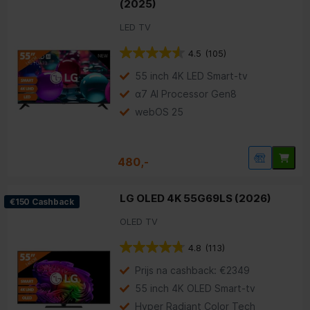
(2025)
LED TV
4.5
(105)
55 inch 4K LED Smart-tv
α7 AI Processor Gen8
webOS 25
480,-
LG OLED 4K 55G69LS (2026)
€150 Cashback
OLED TV
4.8
(113)
Prijs na cashback: €2349
55 inch 4K OLED Smart-tv
Hyper Radiant Color Tech