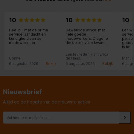
10
10
10
Heel blij met de prima
Geweldige winkel met
Een wi
service, aandacht en
hele goede
servic
kundigheid van de
medewerkers. Diegene
person
medewerkster!
die de televisie kwam
geadvi
plaatsen zeer vakkundig
is het 
en heel beleefd. Ik raad
thuis 
Een tevreden klant Erica
iedereen daar de spullen
geïnst
Gonne
de Haas.
Manue
te kopen.
nodige 
6 augustus 2026
Bekijk
6 augustus 2026
Bekijk
6 augu
Nieuwsbrief
Altijd op de hoogte van de nieuwste acties