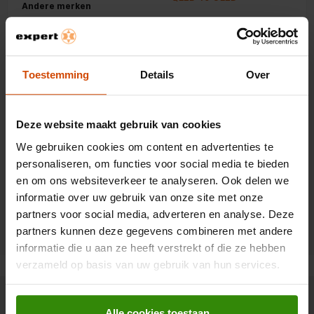
Andere merken
Wat is HDR-tv?
Panasonic tv's
Wat is Smart-tv?
Philips tv's
Wat is OLED
Toestemming
Details
Over
Panasonic tv's
Welke game-tv moet je
Samsung tv's
kopen?
Deze website maakt gebruik van cookies
Salora tv's
Installatie & montage
We gebruiken cookies om content en advertenties te
Sony tv's
personaliseren, om functies voor social media te bieden
Expert installatiedienst
Sharp tv's
en om ons websiteverkeer te analyseren. Ook delen we
tv's
informatie over uw gebruik van onze site met onze
Toshiba tv's
TV beugels
partners voor social media, adverteren en analyse. Deze
partners kunnen deze gegevens combineren met andere
informatie die u aan ze heeft verstrekt of die ze hebben
verzameld op basis van uw gebruik van hun services.
Wat zeggen onze klanten
Alle cookies toestaan