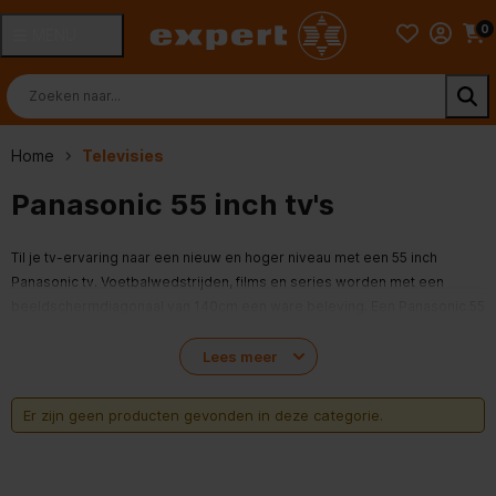
0
MENU
Home
Televisies
Panasonic 55 inch tv's
Til je tv-ervaring naar een nieuw en hoger niveau met een 55 inch
Panasonic tv. Voetbalwedstrijden, films en series worden met een
beeldschermdiagonaal van 140cm een ware beleving. Een Panasonic 55
inch tv met 4K-resolutie zorgt ervoor dat je geen detail meer mist en
alles haarscherp kan volgen.
Lees meer
Er zijn geen producten gevonden in deze categorie.