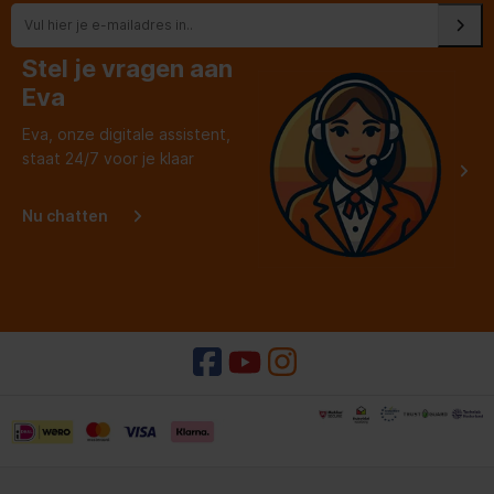
Stel je vragen aan
Eva
Eva, onze digitale assistent,
staat 24/7 voor je klaar
Nu chatten