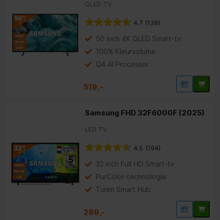
QLED TV
4.7
(139)
50 inch 4K QLED Smart-tv
100% Kleurvolume
Q4 AI Processor
519,-
Samsung FHD 32F6000F (2025)
LED TV
4.5
(194)
32 inch Full HD Smart-tv
PurColor-technologie
Tizen Smart Hub
289,-