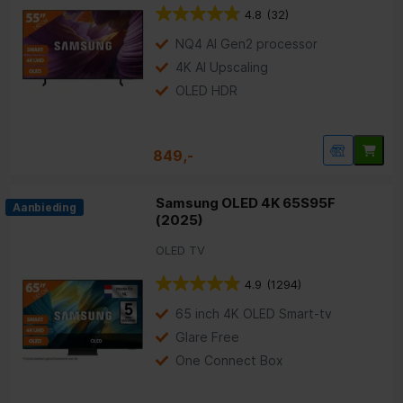
4.8
(32)
NQ4 AI Gen2 processor
4K AI Upscaling
OLED HDR
849,-
Samsung OLED 4K 65S95F
Aanbieding
(2025)
OLED TV
4.9
(1294)
65 inch 4K OLED Smart-tv
Glare Free
One Connect Box