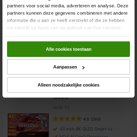
partners voor social media, adverteren en analyse. Deze
Samsung OLED 4K 48S93F
partners kunnen deze gegevens combineren met andere
(2025)
informatie die u aan ze heeft verstrekt of die ze hebben
OLED TV
verzameld op basis van uw gebruik van hun services.
4.8
(402)
48 inch 4K OLED Smart-tv
Alle cookies toestaan
NQ4 AI Gen3 Processor
OLED HDR
Aanpassen
1.099,-
Alleen noodzakelijke cookies
Samsung Neo QLED 4K 43QN93F
(2025)
QLED TV
4.8
(293)
43 inch 4K QLED Smart-tv
NQ4 AI Gen3 Processor