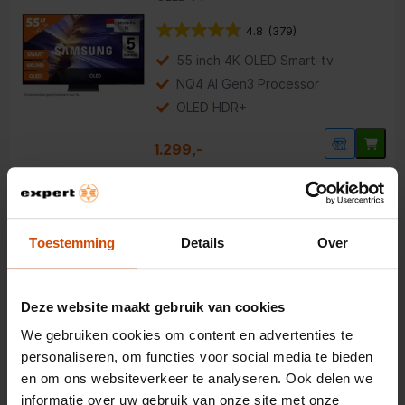
4.8
(379)
55 inch 4K OLED Smart-tv
NQ4 AI Gen3 Processor
OLED HDR+
1.299,-
Samsung FHD 27F6000F (2025)
LED TV
Toestemming
Details
Over
4.6
(163)
27 inch Full HD Smart-tv
Deze website maakt gebruik van cookies
PurColor-technologie
We gebruiken cookies om content en advertenties te
Tizen Smart Hub
personaliseren, om functies voor social media te bieden
en om ons websiteverkeer te analyseren. Ook delen we
269,-
informatie over uw gebruik van onze site met onze