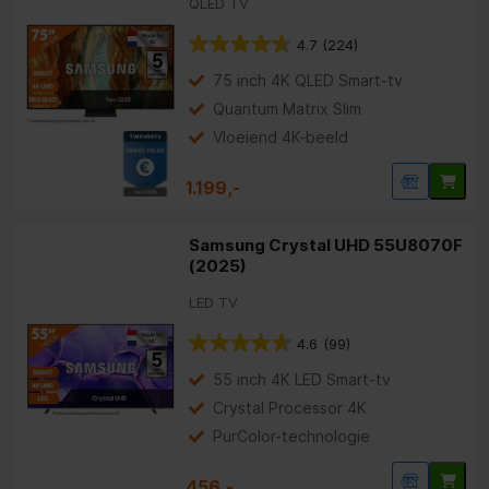
QLED TV
4.7
(224)
75 inch 4K QLED Smart-tv
Quantum Matrix Slim
Vloeiend 4K-beeld
1.199,-
Samsung Crystal UHD 55U8070F
(2025)
LED TV
4.6
(99)
55 inch 4K LED Smart-tv
Crystal Processor 4K
PurColor-technologie
456,-