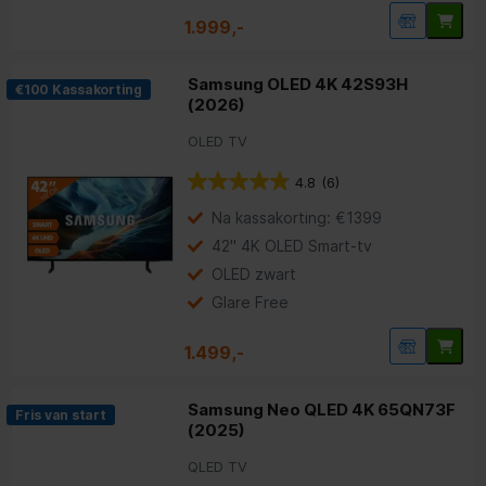
1.999,-
Samsung OLED 4K 42S93H
€100 Kassakorting
(2026)
OLED TV
4.8
(6)
Na kassakorting: €1399
42" 4K OLED Smart-tv
OLED zwart
Glare Free
1.499,-
Samsung Neo QLED 4K 65QN73F
Fris van start
(2025)
QLED TV