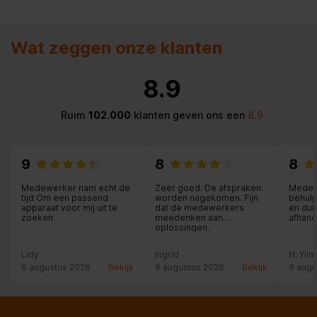
Wat zeggen onze klanten
8.9
Ruim
102.000
klanten geven ons een
8.9
9
8
8
Medewerker nam echt de
Zeer goed. De afspraken
Medew
tijd Om een passend
worden nagekomen. Fijn
behulp
apparaat voor mij uit te
dat de medewerkers
en dui
zoeken
meedenken aan
afhand
oplossingen.
Lidy
Ingrid
N. Yil
6 augustus 2026
Bekijk
6 augustus 2026
Bekijk
6 augu