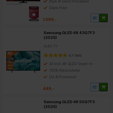
NQ4 AI Gen3 Processor
Glare Free
1.099,-
Samsung QLED 4K 43Q7F3
(2025)
QLED TV
4.7
(161)
43 inch 4K QLED Smart-tv
100% Kleurvolume
Q4 AI Processor
449,-
Samsung QLED 4K 50Q7F3
(2025)