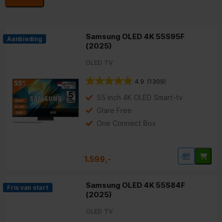
Samsung OLED 4K 55S95F
Aanbieding
(2025)
OLED TV
4.9
(1309)
55 inch 4K OLED Smart-tv
Glare Free
One Connect Box
1.599,-
Samsung OLED 4K 55S84F
Fris van start
(2025)
OLED TV