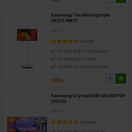
Samsung The Movingstyle
UE27LSM7F
LED TV
4.7
(15)
27 inch QHD-touchscreen
Afneembaar scherm
Verrijdbare vloerstandaar
1.399,-
Samsung Crystal UHD 50U8070F
(2025)
LED TV
4.7
(101)
50 inch 4K LED Smart-tv