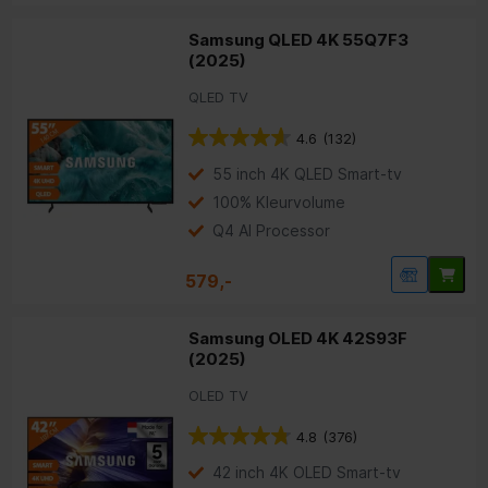
Samsung QLED 4K 55Q7F3
(2025)
QLED TV
4.6
(132)
55 inch 4K QLED Smart-tv
100% Kleurvolume
Q4 AI Processor
579,-
Samsung OLED 4K 42S93F
(2025)
OLED TV
4.8
(376)
42 inch 4K OLED Smart-tv