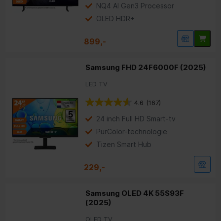
NQ4 AI Gen3 Processor
OLED HDR+
899,-
Samsung FHD 24F6000F (2025)
LED TV
4.6
(167)
24 inch Full HD Smart-tv
PurColor-technologie
Tizen Smart Hub
229,-
Samsung OLED 4K 55S93F
(2025)
OLED TV