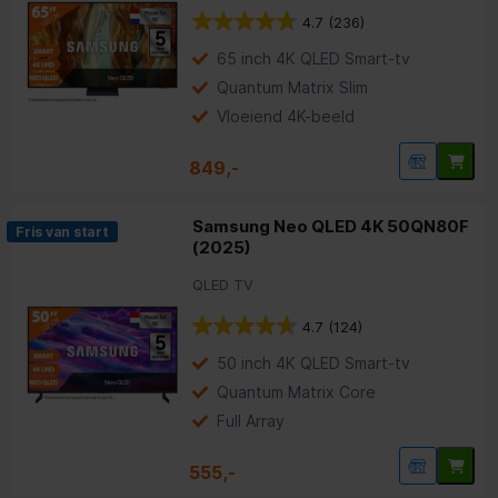
4.7
(236)
65 inch 4K QLED Smart-tv
Quantum Matrix Slim
Vloeiend 4K-beeld
849,-
Samsung Neo QLED 4K 50QN80F
Fris van start
(2025)
QLED TV
4.7
(124)
50 inch 4K QLED Smart-tv
Quantum Matrix Core
Full Array
555,-