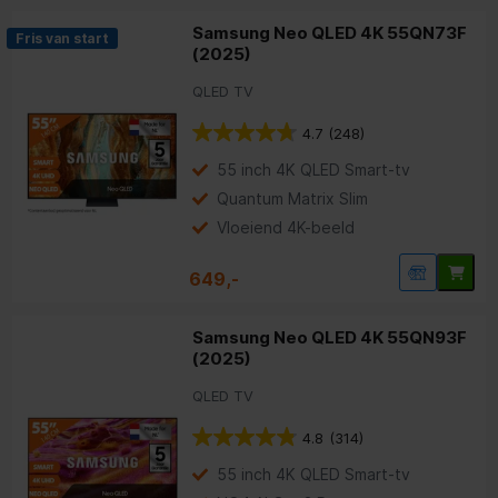
Samsung Neo QLED 4K 55QN73F
Fris van start
(2025)
QLED TV
4.7
(248)
55 inch 4K QLED Smart-tv
Quantum Matrix Slim
Vloeiend 4K-beeld
649,-
Samsung Neo QLED 4K 55QN93F
(2025)
QLED TV
4.8
(314)
55 inch 4K QLED Smart-tv