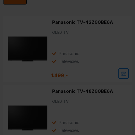
LED
OLED
Beeldschermtechniek:
|
Panasonic TV-42Z90BE6A
Full HD
4K
Resolutie:
|
OLED TV
32 inch
50 inch
55 inch
65 inch
Populaire formaten:
|
|
|
Panasonic
Televisies
1.499,-
Panasonic TV-48Z90BE6A
OLED TV
Panasonic
Televisies