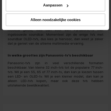
Hollywood-professionals om films af te mixen, waardoor je
Aanpassen
altijd geniet van de allermooiste kleuren en beelden.
Welke Panasonic-tv’s hebben het beste geluid?
Alleen noodzakelijke cookies
Wil je een Panasonic-tv kopen en direct genieten van het
mooiste geluid, kies dan voor een Panasonic-tv met
ingebouwde soundbar. Momenteel zijn de enige tv’s met
soundbar OLED-tv’s, dus kies je hiervoor, dan weet je zeker
dat je geniet van de ultieme multimedia-ervaring.
In welke groottes zijn Panasonic-tv’s beschikbaar
Panasonic-tv’s zijn in veel verschillende formaten
beschikbaar. Van kleine 32 inch-tv’s tot de populaire 77 inch-
tv’s. Wil je een 55, 65 of 77 inch-tv, dan kan je kiezen tussen
een LED- en OLED-tv. Wil je een kleiner model, dan kan je
alleen LED-tv’s kopen, maar ook deze tv’s hebben
uitstekende beeldkwaliteit.