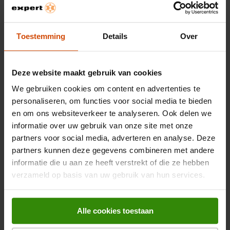
tv ophangen? Let er dan wel goed op dat je de juiste
muurbeugel koopt of laat je informeren bij de
winkel bij jou in de buurt
.
Toestemming
Details
Over
Vind je het spannend om zo'n dure tv zelf op te hangen? Of
heb je er simpelweg geen zin in? Geen probleem. Met de
extra servicedienst
doen wij dit voor je. We hangen de tv
op, verbinden hem met jouw (draadloze) netwerk en stellen
Deze website maakt gebruik van cookies
hem in zoals jij dat het liefste hebt. En we gaan pas weg als
jij tevreden bent.
We gebruiken cookies om content en advertenties te
personaliseren, om functies voor social media te bieden
en om ons websiteverkeer te analyseren. Ook delen we
informatie over uw gebruik van onze site met onze
Veelgestelde vragen over Panasonic-tv's
partners voor social media, adverteren en analyse. Deze
Als tv-expert weten we natuurlijk ook alles over Panasonic-
partners kunnen deze gegevens combineren met andere
televisies. En onze kennis delen we graag zodat jij de beste
informatie die u aan ze heeft verstrekt of die ze hebben
keuze kan maken. Daarom hebben we de meestgestelde
vragen over Panasonic-tv's hier alvast voor jou beantwoord.
verzameld op basis van uw gebruik van hun services.
Wat maakt Panasonic-tv’s zo bijzonder?
Alle cookies toestaan
Panasonic-tv’s staan bekend om de uitstekende
beeldkwaliteit. Panasonic-televisies worden gebruikt door