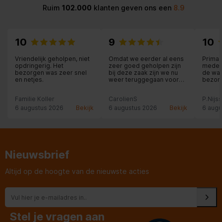
Ruim
102.000
klanten geven ons een
8.9
10
9
10
Vriendelijk geholpen, niet
Omdat we eerder al eens
Prima 
opdringerig. Het
zeer goed geholpen zijn
medew
bezorgen was zeer snel
bij deze zaak zijn we nu
de was
en netjes.
weer teruggegaan voor
bezorg
aankoop van een JBL-
vakanti
speaker. Weliswaar ietsje
Familie Koller
CarolienS
P.Nijs
duurder dan via internet
(ca. 14 euro) maar dan heb
6 augustus 2026
Bekijk
6 augustus 2026
Bekijk
6 augu
je persoonlijk advies en
service erbij en dat is ons
dat zeker waard.
Nieuwsbrief
Altijd op de hoogte van de nieuwste acties
Stel je vragen aan