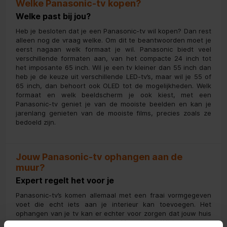
Welke Panasonic-tv kopen?
Welke past bij jou?
Heb je besloten dat je een Panasonic-tv wil kopen? Dan rest
alleen nog de vraag welke. Om dit te beantwoorden moet je
eerst nagaan welk formaat je wil. Panasonic biedt veel
verschillende formaten aan, van het compacte 24 inch tot
het imposante 65 inch. Wil je een tv kleiner dan 55 inch dan
heb je de keuze uit verschillende LED-tv’s, maar wil je 55 of
65 inch, dan behoort ook OLED tot de mogelijkheden. Welk
formaat en welk beeldscherm je ook kiest, met een
Panasonic-tv geniet je van de mooiste beelden en kan je
jarenlang genieten van de mooiste films, precies zoals ze
bedoeld zijn.
Jouw Panasonic-tv ophangen aan de
muur?
Expert regelt het voor je
Panasonic-tv’s komen allemaal met een fraai vormgegeven
voet die echt iets aan je interieur kan toevoegen. Het
ophangen van je tv kan er echter voor zorgen dat jouw huis
er een stuk opgeruimder en strakker uitziet. Wil je je nieuwe