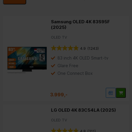
Samsung OLED 4K 83S95F
(2025)
OLED TV
4.9
(1243)
83 inch 4K OLED Smart-tv
Glare Free
One Connect Box
3.999,-
LG OLED 4K 83C54LA (2025)
OLED TV
4.8
(311)