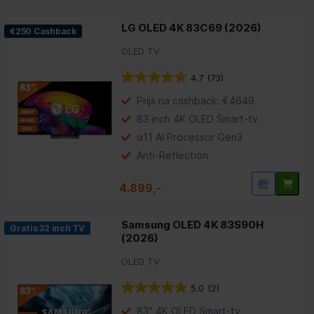
LG OLED 4K 83C69 (2026)
€250 Cashback
OLED TV
4.7
(73)
Prijs na cashback: €4649
83 inch 4K OLED Smart-tv
α11 AI Processor Gen3
Anti-Reflection
4.899,-
Samsung OLED 4K 83S90H
Gratis 32 inch TV
(2026)
OLED TV
5.0
(2)
83" 4K OLED Smart-tv