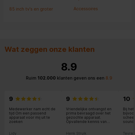
Accessoires
85 inch tv's en groter
Wat zeggen onze klanten
8.9
Ruim
102.000
klanten geven ons een
8.9
9
9
10
Medewerker nam echt de
Vriendelijke ontvangst en
Bij he
tijd Om een passend
prima bevraagd over het
bijvoo
apparaat voor mij uit te
gezochte apparaat.
scheer
zoeken
Opvallende kennis van
soundb
producten.
elektr
je bij
Lidy
Henk Struik
Tevred
het ju