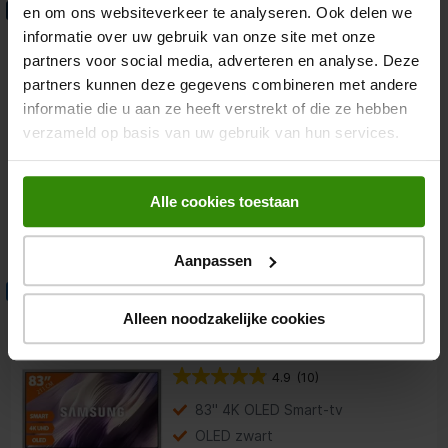
LG OLED 4K 83W69 (2026)
€300 Cashback
en om ons websiteverkeer te analyseren. Ook delen we
informatie over uw gebruik van onze site met onze
OLED TV
partners voor social media, adverteren en analyse. Deze
5.0
(8)
partners kunnen deze gegevens combineren met andere
informatie die u aan ze heeft verstrekt of die ze hebben
Prijs na cashback: €5999
verzameld op basis van uw gebruik van hun services.
83 inch 4K OLED Smart-tv
Separate Control Box
Ultradunne Wallpaper OLED
Alle cookies toestaan
6.299,-
Aanpassen
Samsung OLED 4K 83S99H
Gratis 32 inch TV
(2026)
Alleen noodzakelijke cookies
OLED TV
4.9
(10)
83" 4K OLED Smart-tv
OLED zwart