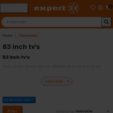
0
MENU
Home
Televisies
83 inch tv's
83 inch-tv's
Groot, groter, grootst. Met een
83 inch-tv
ervaar je tv op zijn
mooist. Met een 83” tv kies je voor fedd echte bioscoopervaring.
Speciaal voor de liefhebber.
Lees meer
83 INCH (211 CM)
Filter
Sorteren op: