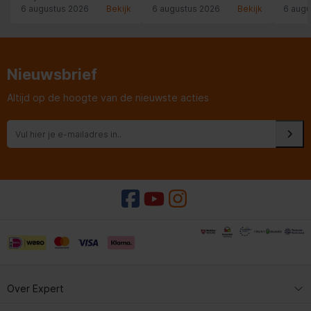
kundi
6 augustus 2026
Bekijk
6 augustus 2026
Bekijk
6 augu
een ru
afspr
nagek
garant
Heel fi
Nieuwsbrief
Altijd op de hoogte van de nieuwste acties
Over Expert