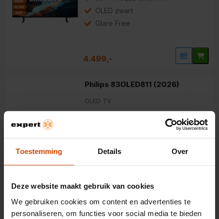
OLED zwart
Glare Free
4.499,-
Philips 83OLED811 (2026)
OLED TV
85 inch 4K OLED Smart-tv
Zeer hoge helderheid
Toestemming
Details
Over
Krachtige P5 AI Processor
Deze website maakt gebruik van cookies
4.499,-
We gebruiken cookies om content en advertenties te
personaliseren, om functies voor social media te bieden