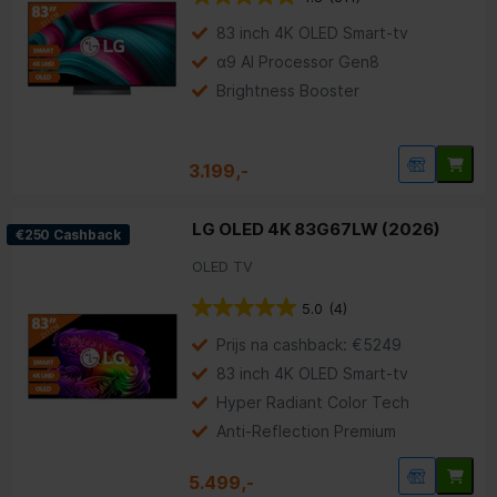
83 inch 4K OLED Smart-tv
α9 AI Processor Gen8
Brightness Booster
3.199,-
LG OLED 4K 83G67LW (2026)
€250 Cashback
OLED TV
5.0
(4)
Prijs na cashback: €5249
83 inch 4K OLED Smart-tv
Hyper Radiant Color Tech
Anti-Reflection Premium
5.499,-