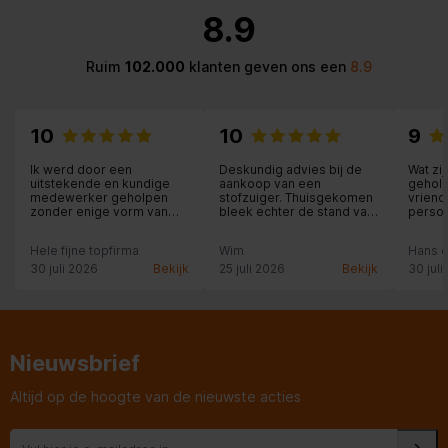
8.9
Ruim
102.000
klanten geven ons een
8.9
10
10
9
Ik werd door een
Deskundig advies bij de
Wat zi
uitstekende en kundige
aankoop van een
geholp
medewerker geholpen
stofzuiger. Thuisgekomen
vriende
zonder enige vorm van
bleek echter de stand van
person
aandringen in begrijpelijke
de telescoopbuis niet te
advies
niet technische taal maar
fixeren; de enthousiaste
gevoel
Hele fijne topfirma
Wim
Hans e
wel uitleg over het ene of
medewerker voorzag ons
produ
andere apparaat, de
onmiddellijk van een
gekoch
30 juli 2026
Bekijk
25 juli 2026
Bekijk
30 juli
keuze werd daardoor
ander (goed werkend)
voor mij makkelijk.
exemplaar. Professioneel
opgelost!
Nieuwsbrief
Altijd op de hoogte van de nieuwste acties