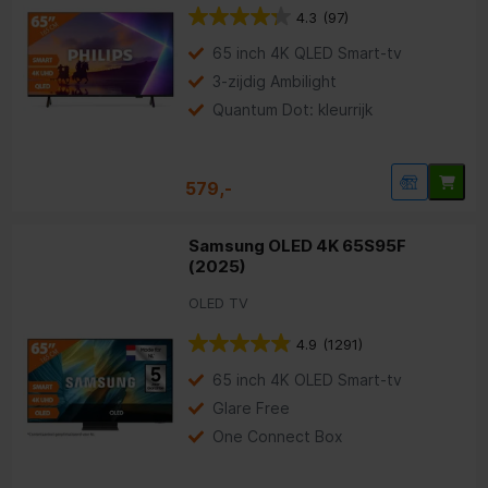
4.3
(97)
65 inch 4K QLED Smart-tv
3-zijdig Ambilight
Quantum Dot: kleurrijk
579,-
Samsung OLED 4K 65S95F
(2025)
OLED TV
4.9
(1291)
65 inch 4K OLED Smart-tv
Glare Free
One Connect Box