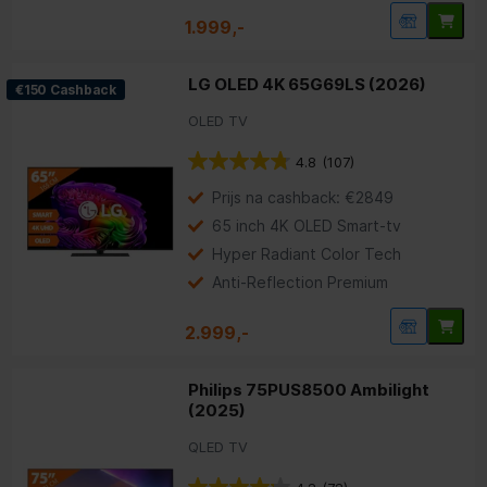
1.999,-
LG OLED 4K 65G69LS (2026)
€150 Cashback
OLED TV
4.8
(107)
Prijs na cashback: €2849
65 inch 4K OLED Smart-tv
Hyper Radiant Color Tech
Anti-Reflection Premium
2.999,-
Philips 75PUS8500 Ambilight
(2025)
QLED TV