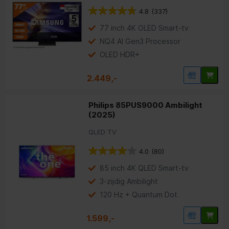
4.8
(337)
77 inch 4K OLED Smart-tv
NQ4 AI Gen3 Processor
OLED HDR+
2.449,-
Philips 85PUS9000 Ambilight
(2025)
QLED TV
4.0
(80)
85 inch 4K QLED Smart-tv
3-zijdig Ambilight
120 Hz + Quantum Dot
1.599,-