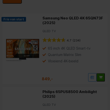
Samsung Neo QLED 4K 65QN73F
Fris van start
(2025)
QLED TV
4.7
(234)
65 inch 4K QLED Smart-tv
Quantum Matrix Slim
Vloeiend 4K-beeld
849,-
Philips 65PUS8500 Ambilight
(2025)
QLED TV