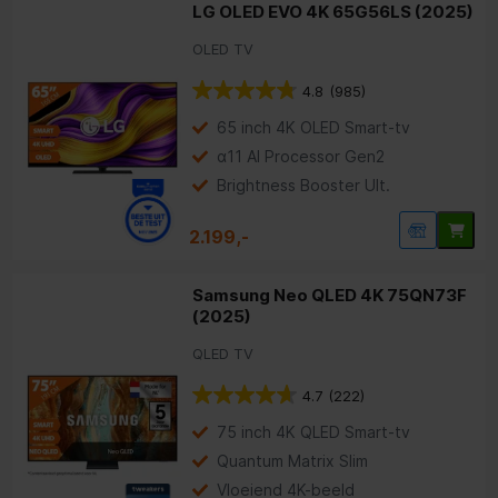
LG OLED EVO 4K 65G56LS (2025)
OLED TV
4.8
(985)
65 inch 4K OLED Smart-tv
α11 AI Processor Gen2
Brightness Booster Ult.
2.199,-
Samsung Neo QLED 4K 75QN73F
(2025)
QLED TV
4.7
(222)
75 inch 4K QLED Smart-tv
Quantum Matrix Slim
Vloeiend 4K-beeld