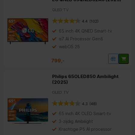
QLED TV
4.4
(102)
65 inch 4K QNED Smart-tv
α7 AI Processor Gen8
webOS 25
799,-
Philips 65OLED850 Ambilight
(2025)
OLED TV
4.3
(48)
65 inch 4K OLED Smart-tv
3-zijdig Ambilight
Krachtige P5 AI processor