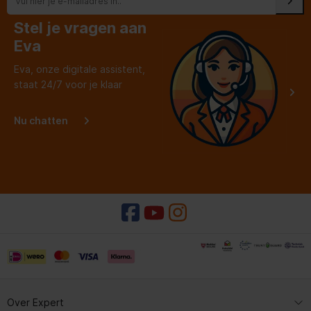
Stel je vragen aan
Eva
Eva, onze digitale assistent,
staat 24/7 voor je klaar
Nu chatten
Over Expert