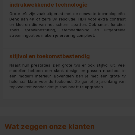
indrukwekkende technologie
Grote tv’s zijn vaak uitgerust met de nieuwste technologieën.
Denk aan 4K of zelfs 8K resolutie, HDR voor extra contrast
en kleuren die van het scherm spatten. Ook smart functies
zoals spraakbesturing, stembediening en uitgebreide
streamingopties maken je ervaring compleet.
stijlvol en toekomstbestendig
Naast hun prestaties zien grote tv’s er ook stijlvol uit. Veel
modellen hebben een slank design en passen naadloos in
een modern interieur. Bovendien ben je met een grote tv
helemaal klaar voor de toekomst. Zo geniet je jarenlang van
topkwaliteit zonder dat je snel hoeft te upgraden.
Wat zeggen onze klanten