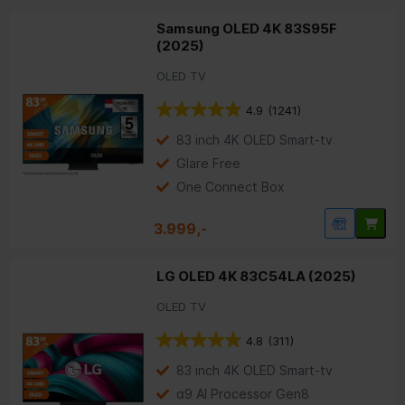
Samsung OLED 4K 83S95F
(2025)
OLED TV
4.9
(1241)
83 inch 4K OLED Smart-tv
Glare Free
One Connect Box
3.999,-
LG OLED 4K 83C54LA (2025)
OLED TV
4.8
(311)
83 inch 4K OLED Smart-tv
α9 AI Processor Gen8