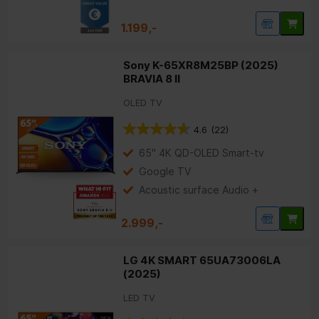
1.199,-
Sony K-65XR8M25BP (2025)
BRAVIA 8 II
OLED TV
4.6
(22)
65" 4K QD-OLED Smart-tv
Google TV
Acoustic surface Audio +
2.999,-
LG 4K SMART 65UA73006LA
(2025)
LED TV