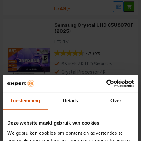
1.749,-
Samsung Crystal UHD 65U8070F
(2025)
LED TV
4.7
(97)
65 inch 4K LED Smart-tv
Crystal Processor 4K
PurColor-technologie
555,-
Toestemming
Details
Over
Philips 85PUS8500 Ambilight
(2025)
Deze website maakt gebruik van cookies
QLED TV
We gebruiken cookies om content en advertenties te
4.1
(70)
personaliseren, om functies voor social media te bieden