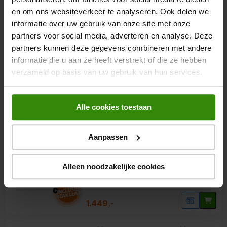
en om ons websiteverkeer te analyseren. Ook delen we
85 inch 4K QLED Smart-tv
informatie over uw gebruik van onze site met onze
3-zijdig Ambilight
partners voor social media, adverteren en analyse. Deze
Quantum Dot: kleurrijk
partners kunnen deze gegevens combineren met andere
informatie die u aan ze heeft verstrekt of die ze hebben
1.069,-
verzameld op basis van uw gebruik van hun services.
Samsung The Frame Pro
65LS03FW (2025)
Alle cookies toestaan
QLED TV
5.0
(5)
Aanpassen
65 inch 4K NEO QLED
Alleen noodzakelijke cookies
Matte Display
Wireless One Connect Box
1.449,-