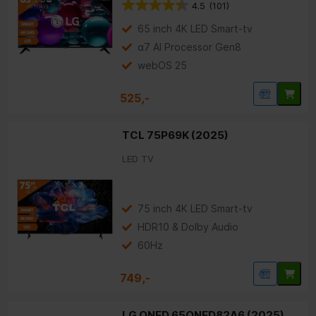
4.5
(101)
65 inch 4K LED Smart-tv
α7 AI Processor Gen8
webOS 25
525,-
TCL 75P69K (2025)
LED TV
75 inch 4K LED Smart-tv
HDR10 & Dolby Audio
60Hz
749,-
LG QNED 65QNED82A6 (2025)