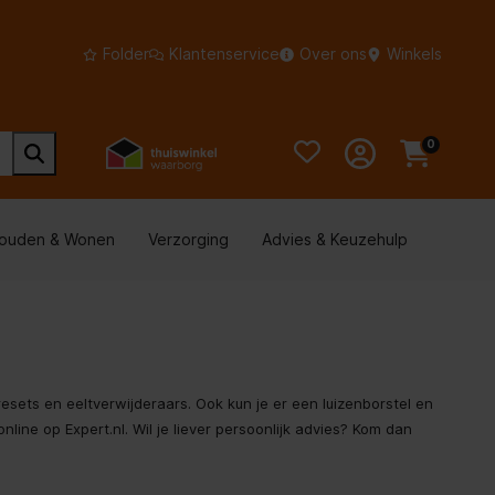
Folder
Klantenservice
Over ons
Winkels
0
houden & Wonen
Verzorging
Advies & Keuzehulp
esets en eeltverwijderaars. Ook kun je er een luizenborstel en
ine op Expert.nl. Wil je liever persoonlijk advies? Kom dan