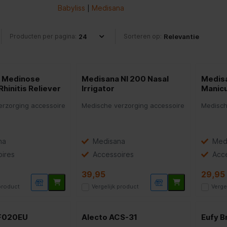
Babyliss
Medisana
|
Producten per pagina:
Sorteren op:
 Medinose
Medisana NI 200 Nasal
Medis
hinitis Reliever
Irrigator
Manicu
rzorging accessoire
Medische verzorging accessoire
Medisch
na
Medisana
Med
ires
Accessoires
Acc
39,95
29,95
 product
Vergelijk product
Verge
F020EU
Alecto ACS-31
Eufy B