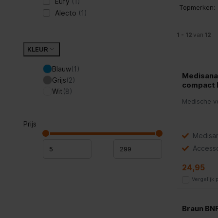
Eufy
(1)
Topmerken:
Alecto
(1)
1 - 12
van
12
KLEUR
Blauw
(1)
Medisana
Grijs
(2)
compact R
Wit
(8)
Medische ve
Prijs
Medisa
Accesso
24,95
Vergelijk
Braun BN