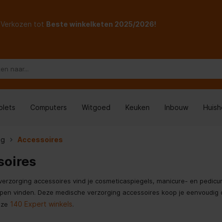
Verkozen tot
Beste winkelketen 2025/2026!
blets
Computers
Witgoed
Keuken
Inbouw
Huis
ng
Accessoires
soires
verzorging accessoires vind je cosmeticaspiegels, manicure- en pedicur
pen vinden. Deze medische verzorging accessoires koop je eenvoudig onl
140 Expert winkels
nze
.