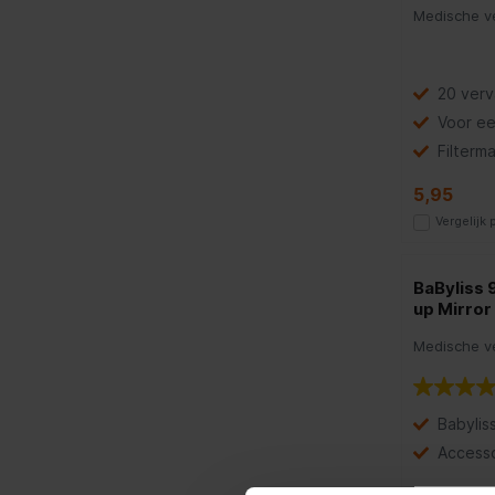
Medische ve
20 verv
Voor ee
Filterma
5,95
Vergelijk
BaByliss
up Mirror
Medische ve
Babylis
Accesso