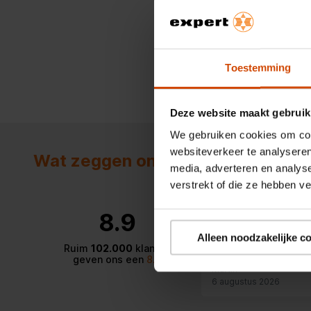
78,95
Vergelijk
Toestemming
1 - 12
van
12
Deze website maakt gebruik
We gebruiken cookies om cont
websiteverkeer te analyseren
Wat zeggen onze klanten
media, adverteren en analys
verstrekt of die ze hebben v
10
8.9
Topwinkel! Medewerke
de tijd en denken goed 
Alleen noodzakelijke c
mee, goeie service!
Ruim
102.000
klanten
geven ons een
8.9
Martin
6 augustus 2026