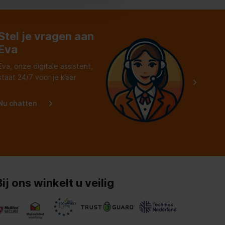
j 91 jaar. Pluim
an.
Stel je vragen aan
Eva
Eva, onze digitale assistent,
staat 24/7 voor je klaar
Nu chatten
Bij ons winkelt u veilig