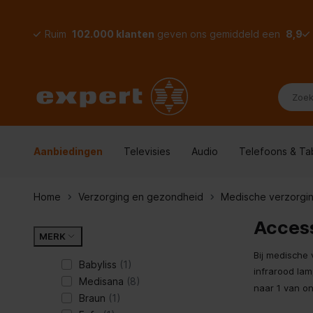
Ruim
102.000 klanten
geven ons gemiddeld een
8,9
Aanbiedingen
Televisies
Audio
Telefoons & Ta
Home
Verzorging en gezondheid
Medische verzorgi
Acces
MERK
Bij medische 
Babyliss
(1)
infrarood lam
Medisana
(8)
naar 1 van o
Braun
(1)