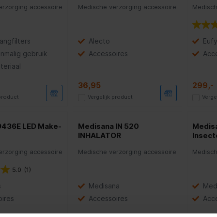
rzorging accessoire
Medische verzorging accessoire
Medisch
angfilters
Alecto
Euf
nmalig gebruik
Accessoires
Acc
teriaal
36,95
299,-
 product
Vergelijk product
Verge
 9436E LED Make-
Medisana IN 520
Medisa
INHALATOR
Insect
rzorging accessoire
Medische verzorging accessoire
Medisch
5.0
(1)
s
Medisana
Med
ires
Accessoires
Acc