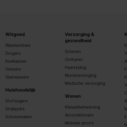
Witgoed
Verzorging &
gezondheid
Wasmachines
K
Scheren
Drogers
V
Ontharen
Koelkasten
A
Haarstyling
Vriezers
F
Mondverzorging
Vaatwassers
K
Medische verzorging
V
Huishoudelijk
O
Wonen
Stofzuigers
A
Klimaatbeheersing
Strijkijzers
M
Airconditioners
Schoonmaken
E
Mobiele airco's
M