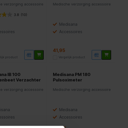
e verzorging accessoire
Medische verzorging accessoire
3.8
(10)
y
Medisana
essoires
Accessoires
41,95
lijk product
Vergelijk product
na IB 100
Medisana PM 180
enbeet Verzachter
Pulsoximeter
e verzorging accessoire
Medische verzorging accessoire
isana
Medisana
essoires
Accessoires