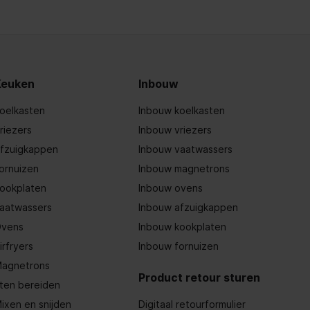
Keuken
Inbouw
oelkasten
Inbouw koelkasten
riezers
Inbouw vriezers
fzuigkappen
Inbouw vaatwassers
ornuizen
Inbouw magnetrons
ookplaten
Inbouw ovens
aatwassers
Inbouw afzuigkappen
vens
Inbouw kookplaten
irfryers
Inbouw fornuizen
agnetrons
Product retour sturen
ten bereiden
ixen en snijden
Digitaal retourformulier