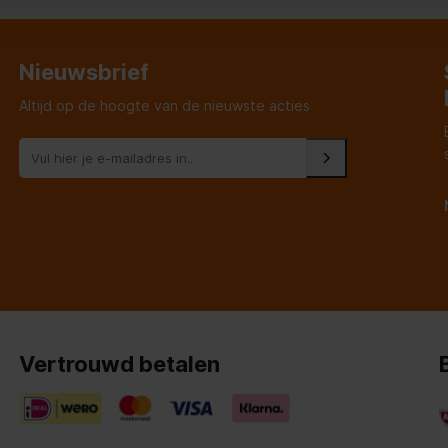
een mevrouw van bi
voor deze jongem
Nieuwsbrief
Altijd op de hoogte van de nieuwste acties
Vertrouwd betalen