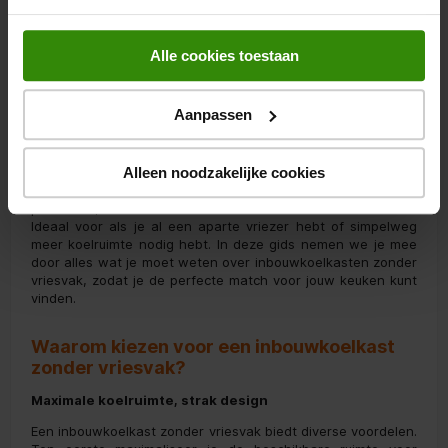
Alle cookies toestaan
Inbouwkoelkasten zonder vriesvak
Ontdek de voordelen van puur koelen
Aanpassen
Op zoek naar een inbouwkoelkast die alleen koelt? Een
inbouwkoelkast zonder vriesvak is de perfecte keuze voor
Alleen noodzakelijke cookies
iedereen die op zoek is naar efficiëntie en elegantie. Deze
koelkasten bieden maximale ruimte voor jouw verse
producten, zonder de extra ruimte die een vriesvak inneemt.
Ideaal voor als je al een aparte vriezer hebt of simpelweg
meer koelruimte nodig hebt. In deze gids nemen we je mee
door alles wat je moet weten over inbouwkoelkasten zonder
vriesvak, zodat je de perfecte match voor jouw keuken kunt
vinden.
Waarom kiezen voor een inbouwkoelkast
zonder vriesvak?
Maximale koelruimte, strak design
Een inbouwkoelkast zonder vriesvak biedt diverse voordelen.