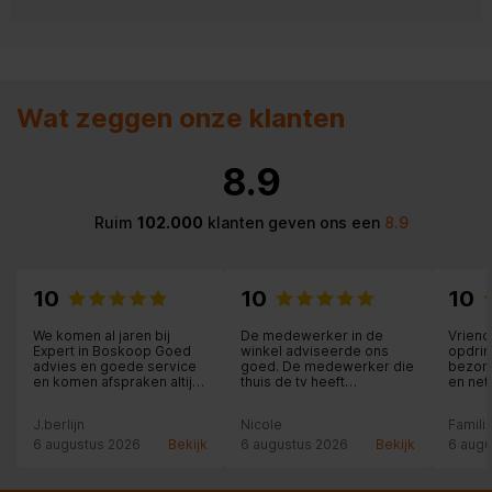
Wat zeggen onze klanten
8.9
Ruim
102.000
klanten geven ons een
8.9
10
10
10
We komen al jaren bij
De medewerker in de
Vriend
Expert in Boskoop Goed
winkel adviseerde ons
opdrin
advies en goede service
goed. De medewerker die
bezorg
en komen afspraken altijd
thuis de tv heeft
en net
na.
opgehangen werkte
netjes en ook hij gaf een
J.berlijn
Nicole
Famili
goed advies. Top
geregeld!
6 augustus 2026
Bekijk
6 augustus 2026
Bekijk
6 augu