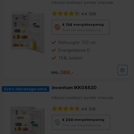
Inbouw koelkast zonder vriesvak
4.4
(20)
Met
€ 194
energiebesparing
deze
Brons voor energiebesparing
knop
opent
Youreko’s
Nishoogte: 102 cm
tool
Energieklasse D
voor
energiebesparing.
154L koelen
369,-
395,-
Inventum IKK0882D
Extra fabrieksgarantie
Inbouw koelkast zonder vriesvak
4.6
(13)
Met
€ 208
energiebesparing
deze
Zilver voor energiebesparing
knop
opent