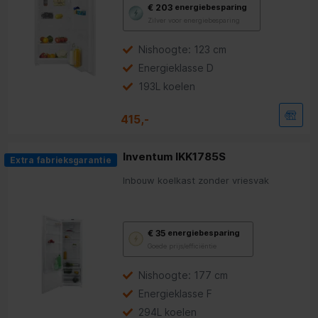
Met
€ 203
energiebesparing
deze
Zilver voor energiebesparing
knop
opent
Youreko’s
Nishoogte: 123 cm
tool
Energieklasse D
voor
energiebesparing.
193L koelen
415,-
Inventum IKK1785S
Extra fabrieksgarantie
Inbouw koelkast zonder vriesvak
Met
€ 35
energiebesparing
deze
Goede prijs/efficiëntie
knop
opent
Youreko’s
Nishoogte: 177 cm
tool
Energieklasse F
voor
energiebesparing.
294L koelen