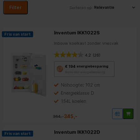
Filter
Sorteren op:
Inventum IKK1022S
Fris van start
Inbouw koelkast zonder vriesvak
4.2
(26)
Met
€ 194
energiebesparing
deze
Brons voor energiebesparing
knop
opent
Youreko’s
Nishoogte: 102 cm
tool
Energieklasse D
voor
energiebesparing.
154L koelen
345,-
364,-
Inventum IKK1022D
Fris van start