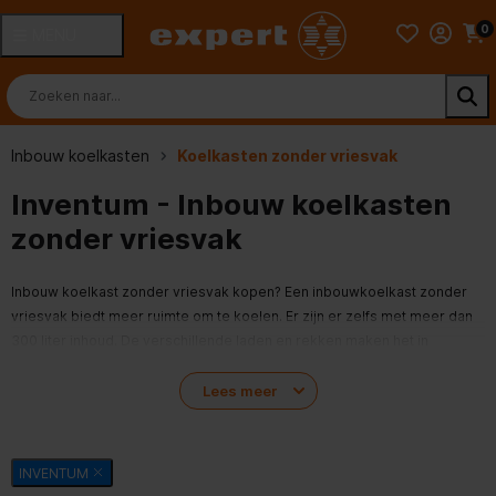
0
MENU
Inbouw koelkasten
Koelkasten zonder vriesvak
Inventum - Inbouw koelkasten
zonder vriesvak
Inbouw koelkast zonder vriesvak kopen? Een inbouwkoelkast zonder
vriesvak biedt meer ruimte om te koelen. Er zijn er zelfs met meer dan
300 liter inhoud. De verschillende laden en rekken maken het in
combinatie met de grote capaciteit eenvoudig om grote hoeveelheden
etenswaren op te bergen en te bewaren. Ook zijn er in de meeste
Lees meer
koelkasten lades aanwezig om verse producten zoals groente of kaas
te bewaren. Bekijk hieronder alle inbouwkoelkasten zonder vriesvak bij
Expert.
INVENTUM