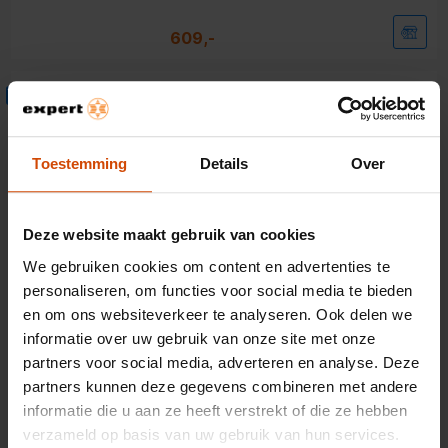
609,-
Inventum IKK1786GS
Extra fabrieksgarantie
Inbouw koelkast zonder vriesvak
Toestemming
Details
Over
Met
€ 109
energiebesparing
deze
Goede prijs/efficiëntie
knop
Deze website maakt gebruik van cookies
opent
Youreko’s
Nishoogte: 178 cm
We gebruiken cookies om content en advertenties te
tool
Energieklasse D
voor
personaliseren, om functies voor social media te bieden
energiebesparing.
280L koelen
en om ons websiteverkeer te analyseren. Ook delen we
informatie over uw gebruik van onze site met onze
869,-
partners voor social media, adverteren en analyse. Deze
partners kunnen deze gegevens combineren met andere
informatie die u aan ze heeft verstrekt of die ze hebben
verzameld op basis van uw gebruik van hun services.