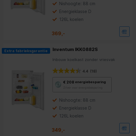
Youreko’s
Nishoogte: 88 cm
tool
Energieklasse D
voor
energiebesparing.
126L koelen
369,-
Inventum IKK0882S
Extra fabrieksgarantie
Inbouw koelkast zonder vriesvak
4.4
(18)
Met
€ 208
energiebesparing
deze
Zilver voor energiebesparing
knop
opent
Youreko’s
Nishoogte: 88 cm
tool
Energieklasse D
voor
energiebesparing.
126L koelen
349,-