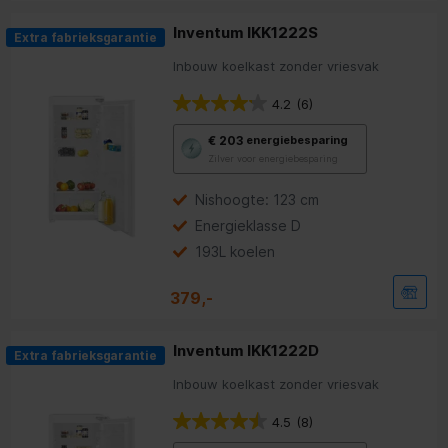
Inventum IKK1222S
Extra fabrieksgarantie
Inbouw koelkast zonder vriesvak
4.2
(6)
Met
€ 203
energiebesparing
deze
Zilver voor energiebesparing
knop
opent
Youreko’s
Nishoogte: 123 cm
tool
Energieklasse D
voor
energiebesparing.
193L koelen
379,-
Inventum IKK1222D
Extra fabrieksgarantie
Inbouw koelkast zonder vriesvak
4.5
(8)