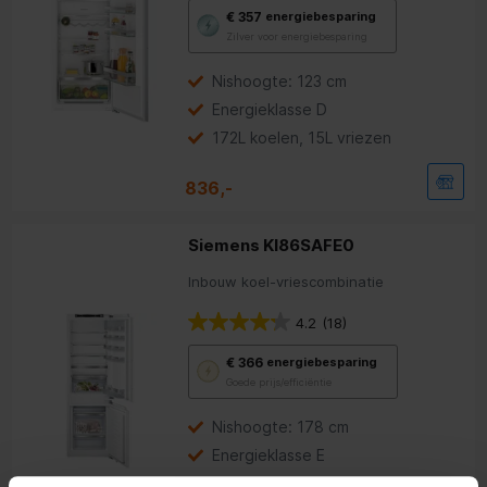
Met
€ 357
energiebesparing
deze
Zilver voor energiebesparing
knop
opent
Youreko’s
Nishoogte: 123 cm
tool
Energieklasse D
voor
energiebesparing.
172L koelen, 15L vriezen
836,-
Siemens KI86SAFE0
Inbouw koel-vriescombinatie
4.2
(18)
Met
€ 366
energiebesparing
deze
Goede prijs/efficiëntie
knop
opent
Youreko’s
Nishoogte: 178 cm
tool
Energieklasse E
voor
energiebesparing.
192L koelen, 74L vriezen