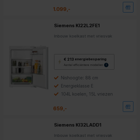
1.099,-
Siemens KI22L2FE1
Inbouw koelkast met vriesvak
Met
€ 213
energiebesparing
deze
Aantal efficiëntere modellen
1
knop
opent
Youreko’s
Nishoogte: 88 cm
tool
Energieklasse E
voor
energiebesparing.
104L koelen, 15L vriezen
659,-
Siemens KI32LADD1
Inbouw koelkast met vriesvak