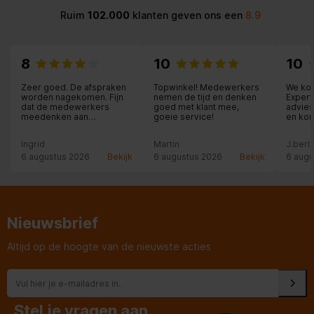
Ruim
102.000
klanten geven ons een
8.9
8
10
10
Zeer goed. De afspraken
Topwinkel! Medewerkers
We kom
worden nagekomen. Fijn
nemen de tijd en denken
Expert 
dat de medewerkers
goed met klant mee,
advies
meedenken aan
goeie service!
en kom
oplossingen.
na.
Ingrid
Martin
J.berli
6 augustus 2026
Bekijk
6 augustus 2026
Bekijk
6 augu
Nieuwsbrief
Altijd op de hoogte van de nieuwste acties
Stel je vragen aan