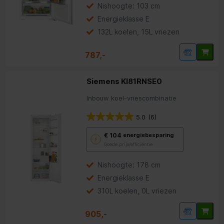
Youreko’s
Nishoogte: 103 cm
tool
Energieklasse E
voor
energiebesparing.
132L koelen, 15L vriezen
787,-
Siemens KI81RNSE0
Inbouw koel-vriescombinatie
5.0
(6)
Met
€ 104
energiebesparing
deze
Goede prijs/efficiëntie
knop
opent
Youreko’s
Nishoogte: 178 cm
tool
Energieklasse E
voor
energiebesparing.
310L koelen, 0L vriezen
905,-