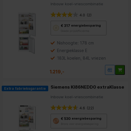
Inbouw koel-vriescombinatie
4.0
(2)
Met
€ 317
energiebesparing
deze
Goede prijs/efficiëntie
knop
opent
Youreko’s
Nishoogte: 178 cm
tool
Energieklasse E
voor
energiebesparing.
183L koelen, 84L vriezen
1.219,-
Siemens KI86NEDD0 extraKlasse
Extra fabrieksgarantie
Inbouw koel-vriescombinatie
4.6
(22)
Met
€ 530
energiebesparing
deze
Brons voor energiebesparing
knop
opent