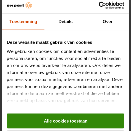
1.159,-
Toestemming
Details
Over
Siemens KI77SADE0
Inbouw koel-vriescombinatie
Deze website maakt gebruik van cookies
4.2
(14)
We gebruiken cookies om content en advertenties te
Met
personaliseren, om functies voor social media te bieden
€ 426
energiebesparing
deze
en om ons websiteverkeer te analyseren. Ook delen we
Aantal efficiëntere modellen
1
knop
opent
informatie over uw gebruik van onze site met onze
Youreko’s
Nishoogte: 158 cm
partners voor social media, adverteren en analyse. Deze
tool
Energieklasse E
voor
partners kunnen deze gegevens combineren met andere
energiebesparing.
169L koelen, 62L vriezen
informatie die u aan ze heeft verstrekt of die ze hebben
verzameld op basis van uw gebruik van hun services.
1.149,-
Siemens KI86VVSE0
Alle cookies toestaan
Inbouw koel-vriescombinatie