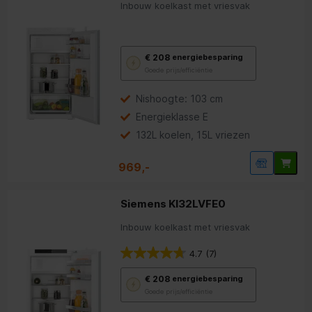
Inbouw koelkast met vriesvak
Met
€ 208
energiebesparing
deze
Goede prijs/efficiëntie
knop
opent
Youreko’s
Nishoogte: 103 cm
tool
Energieklasse E
voor
energiebesparing.
132L koelen, 15L vriezen
969,-
Siemens KI32LVFE0
Inbouw koelkast met vriesvak
4.7
(7)
Met
€ 208
energiebesparing
deze
Goede prijs/efficiëntie
knop
opent