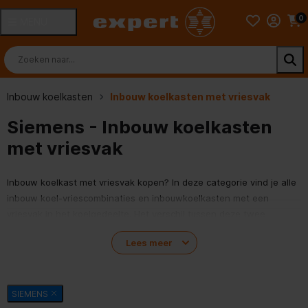
0
MENU
Inbouw koelkasten
Inbouw koelkasten met vriesvak
Siemens - Inbouw koelkasten
met vriesvak
Inbouw koelkast met vriesvak kopen? In deze categorie vind je alle
inbouw koel-vriescombinaties en inbouwkoelkasten met een
vriesvak in het koelgedeelte. Het verschil tussen deze twee
modellen is dat een koel-vriescombinatie aan de buitenkant twee
Lees meer
deuren heeft en een koelkast met ingebouwd vriesvak één deur.
Een inbouwkoelkast met vriesvak is ideaal als je niet alleen
producten wil koelen, maar ook producten in wil kunnen vriezen.
Bekijk hieronder alle inbouw koelkasten met vriesvak bij Expert.
SIEMENS