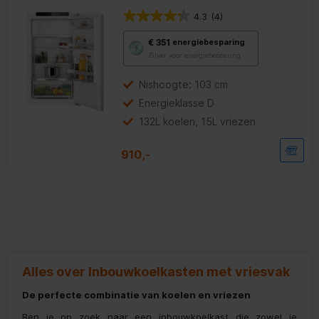
4.3
(4)
Met
€ 351
energiebesparing
deze
Zilver voor energiebesparing
knop
opent
Youreko’s
Nishoogte: 103 cm
tool
Energieklasse D
voor
energiebesparing.
132L koelen, 15L vriezen
910,-
Alles over Inbouwkoelkasten met vriesvak
De perfecte combinatie van koelen en vriezen
Ben je op zoek naar een inbouwkoelkast die zowel je