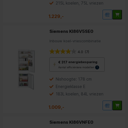
energiebesparing.
215L koelen, 75L vriezen
1.229,-
Siemens KI86V5SE0
Inbouw koel-vriescombinatie
4.0
(7)
Met
€ 317
energiebesparing
deze
Aantal efficiëntere modellen
1
knop
opent
Youreko’s
Nishoogte: 178 cm
tool
Energieklasse E
voor
energiebesparing.
183L koelen, 84L vriezen
1.009,-
Siemens KI86VNFE0