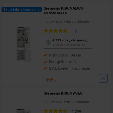
Siemens KI96NADC0
Extra fabrieksgarantie
extraKlasse
Inbouw koel-vriescombinatie
5.0
(1)
Met
€ 723
energiebesparing
deze
Zilver voor energiebesparing
knop
opent
Youreko’s
Nishoogte: 194 cm
tool
Energieklasse C
voor
energiebesparing.
215L koelen, 75L vriezen
1.895,-
Siemens KI86NVSE0
Inbouw koel-vriescombinatie
4.4
(36)