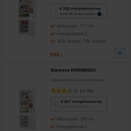
Met
€ 292
energiebesparing
deze
Aantal efficiëntere modellen
3
knop
opent
Youreko’s
Nishoogte: 177 cm
tool
Energieklasse E
voor
energiebesparing.
184L koelen, 76L vriezen
999,-
Siemens KI96NNSE0
Inbouw koel-vriescombinatie
3.3
(10)
Met
€ 307
energiebesparing
deze
Goede prijs/efficiëntie
knop
opent
Youreko’s
Nishoogte: 194 cm
tool
Energieklasse E
voor