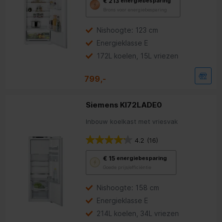
€ 213
energiebesparing
deze
Brons voor energiebesparing
knop
opent
Youreko’s
Nishoogte: 123 cm
tool
Energieklasse E
voor
energiebesparing.
172L koelen, 15L vriezen
799,-
Siemens KI72LADE0
Inbouw koelkast met vriesvak
4.2
(16)
Met
€ 15
energiebesparing
deze
Goede prijs/efficiëntie
knop
opent
Youreko’s
Nishoogte: 158 cm
tool
Energieklasse E
voor
energiebesparing.
214L koelen, 34L vriezen