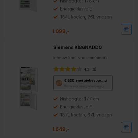
Nishoogte: 178 cm
tool
Energieklasse E
voor
energiebesparing.
184L koelen, 76L vriezen
1.099,-
Siemens KI86NADD0
Inbouw koel-vriescombinatie
4.2
(6)
Met
€ 530
energiebesparing
deze
Brons voor energiebesparing
knop
opent
Youreko’s
Nishoogte: 177 cm
tool
Energieklasse F
voor
energiebesparing.
187L koelen, 67L vriezen
1.649,-