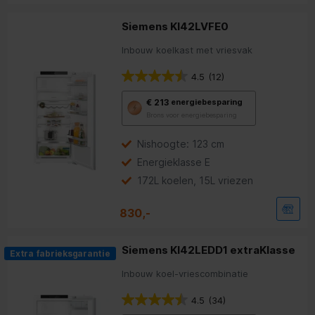
Siemens KI42LVFE0
Inbouw koelkast met vriesvak
4.5
(12)
Met
€ 213
energiebesparing
deze
Brons voor energiebesparing
knop
opent
Youreko’s
Nishoogte: 123 cm
tool
Energieklasse E
voor
energiebesparing.
172L koelen, 15L vriezen
830,-
Siemens KI42LEDD1 extraKlasse
Extra fabrieksgarantie
Inbouw koel-vriescombinatie
4.5
(34)