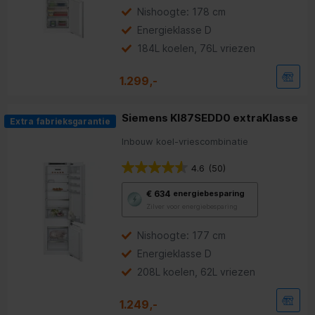
Youreko’s
Nishoogte: 178 cm
tool
Energieklasse D
voor
energiebesparing.
184L koelen, 76L vriezen
1.299,-
Siemens KI87SEDD0 extraKlasse
Extra fabrieksgarantie
Inbouw koel-vriescombinatie
4.6
(50)
Met
€ 634
energiebesparing
deze
Zilver voor energiebesparing
knop
opent
Youreko’s
Nishoogte: 177 cm
tool
Energieklasse D
voor
energiebesparing.
208L koelen, 62L vriezen
1.249,-