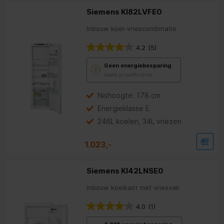
Siemens KI82LVFE0
Inbouw koel-vriescombinatie
4.2
(5)
Met
Geen energiebesparing
deze
Goede prijs/efficiëntie
knop
opent
Youreko’s
Nishoogte: 178 cm
tool
Energieklasse E
voor
energiebesparing.
246L koelen, 34L vriezen
1.023,-
Siemens KI42LNSE0
Inbouw koelkast met vriesvak
4.0
(1)
Met