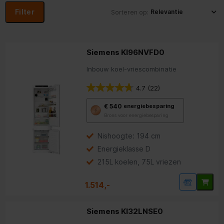
Filter
Sorteren op:
Siemens KI96NVFD0
Inbouw koel-vriescombinatie
4.7
(22)
Met
€ 540
energiebesparing
deze
Brons voor energiebesparing
knop
opent
Youreko’s
Nishoogte: 194 cm
tool
Energieklasse D
voor
energiebesparing.
215L koelen, 75L vriezen
1.514,-
Siemens KI32LNSE0