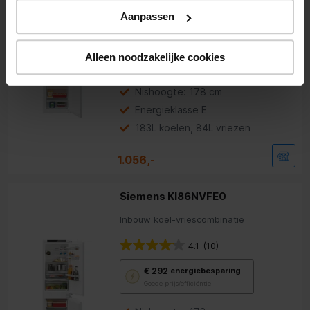
Aanpassen
4.1
(15)
Met
€ 317
energiebesparing
deze
Alleen noodzakelijke cookies
Goede prijs/efficiëntie
knop
opent
Youreko’s
Nishoogte: 178 cm
tool
Energieklasse E
voor
energiebesparing.
183L koelen, 84L vriezen
1.056,-
Siemens KI86NVFE0
Inbouw koel-vriescombinatie
4.1
(10)
Met
€ 292
energiebesparing
deze
Goede prijs/efficiëntie
knop
opent
Youreko’s