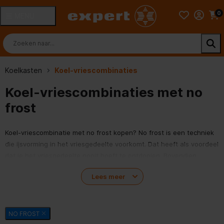
0
MENU
Koelkasten
Koel-vriescombinaties
Koel-vriescombinaties met no
frost
Koel-vriescombinatie met no frost kopen? No frost is een techniek
die ijsvorming in het vriesgedeelte voorkomt. Dat heeft als voordeel
dat je het vriesgedeelte nooit hoeft te ontdooien. Bovendien
bespaar je met no frost energie. Doordat er geen ijslaagje in het
Lees meer
vriesgedeelte ontstaat, hoeft het apparaat minder hard te werken.
Bekijk hieronder alle no frost koel-vriescombinaties.
NO FROST