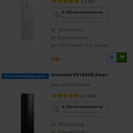
4.7
(50)
Met
€ 733
energiebesparing
deze
Zilver voor energiebesparing
knop
opent
Youreko’s
185 cm hoog
tool
Energieklasse C
voor
energiebesparing.
216L koelen, 122L vriezen
519,-
Inventum KV1850B Zwart
Extra fabrieksgarantie
Koel-vriescombinatie
4.7
(60)
Met
€ 733
energiebesparing
deze
Zilver voor energiebesparing
knop
opent
Youreko’s
185 cm hoog
tool
Energieklasse C
voor