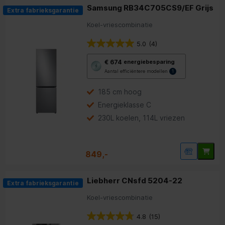
Samsung RB34C705CS9/EF Grijs
Extra fabrieksgarantie
Koel-vriescombinatie
5.0
(4)
Met
€ 674
energiebesparing
deze
Aantal efficiëntere modellen
1
knop
opent
Youreko’s
185 cm hoog
tool
Energieklasse C
voor
energiebesparing.
230L koelen, 114L vriezen
849,-
Liebherr CNsfd 5204-22
Extra fabrieksgarantie
Koel-vriescombinatie
4.8
(15)