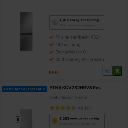
Met
€ 812
energiebesparing
deze
Zilver voor energiebesparing
knop
opent
Youreko’s
Prijs na cashback: €824
tool
186 cm hoog
voor
energiebesparing.
Energieklasse C
207L koelen, 97L vriezen
899,-
ETNA KCV282NRVS Rvs
Extra fabrieksgarantie
Koel-vriescombinatie
4.6
(30)
Met
€ 263
energiebesparing
deze
Goud voor energiebesparing
knop