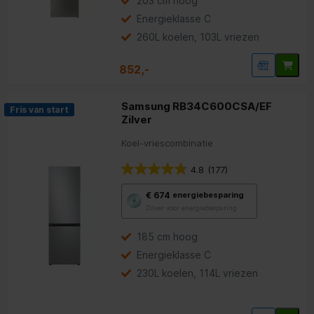
203 cm hoog
voor
energiebesparing.
Energieklasse C
260L koelen, 103L vriezen
852,-
Samsung RB34C600CSA/EF
Fris van start
Zilver
Koel-vriescombinatie
4.8
(177)
Met
€ 674
energiebesparing
deze
Zilver voor energiebesparing
knop
opent
Youreko’s
185 cm hoog
tool
Energieklasse C
voor
energiebesparing.
230L koelen, 114L vriezen