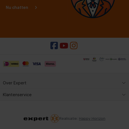
Nu chatten
Over Expert
Expert Service
Klantenservice
Kopen & reserveren
Expert Service
Contact met Expert
Kopen & reserveren
Realisatie:
Happy Horizon