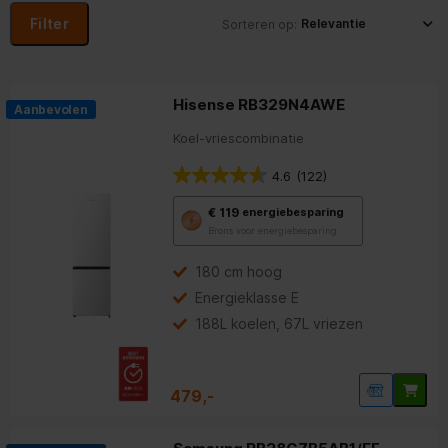
Filter
Sorteren op:
Hisense RB329N4AWE
Aanbevolen
Koel-vriescombinatie
4.6
(122)
Met
€ 119
energiebesparing
deze
Brons voor energiebesparing
knop
opent
Youreko’s
180 cm hoog
tool
Energieklasse E
voor
energiebesparing.
188L koelen, 67L vriezen
479,-