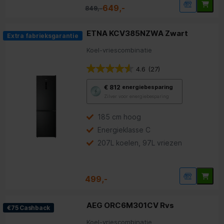
649,-
849,-
ETNA KCV385NZWA Zwart
Extra fabrieksgarantie
Koel-vriescombinatie
4.6
(27)
Met
€ 812
energiebesparing
deze
Zilver voor energiebesparing
knop
opent
Youreko’s
185 cm hoog
tool
Energieklasse C
voor
energiebesparing.
207L koelen, 97L vriezen
499,-
AEG ORC6M301CV Rvs
€75 Cashback
Koel-vriescombinatie