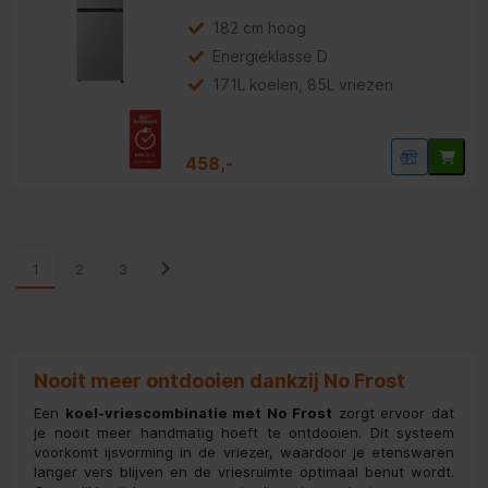
opent
Youreko’s
182 cm hoog
tool
Energieklasse D
voor
energiebesparing.
171L koelen, 85L vriezen
458,-
1
2
3
Nooit meer ontdooien dankzij No Frost
Een
koel-vriescombinatie met No Frost
zorgt ervoor dat
je nooit meer handmatig hoeft te ontdooien. Dit systeem
voorkomt ijsvorming in de vriezer, waardoor je etenswaren
langer vers blijven en de vriesruimte optimaal benut wordt.