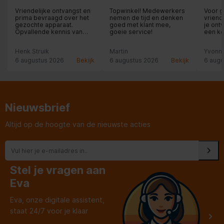
Vriendelijke ontvangst en
Topwinkel! Medewerkers
Voor g
prima bevraagd over het
nemen de tijd en denken
vriend
gezochte apparaat.
goed met klant mee,
je ont
Opvallende kennis van
goeie service!
een ko
producten.
uitleg 
hier zij
Henk Struik
Martin
Yvonn
6 augustus 2026
Bekijk
6 augustus 2026
Bekijk
6 augu
Nieuwsbrief
Altijd op de hoogte van de nieuwste acties
Stel je vragen aan
Eva
Eva, onze digitale assistent,
staat 24/7 voor je klaar