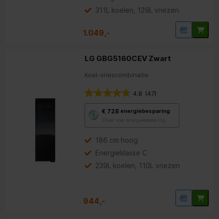
311L koelen, 129L vriezen
1.049,-
LG GBG5160CEV Zwart
Koel-vriescombinatie
4.8
(47)
Met
€ 728
energiebesparing
deze
Zilver voor energiebesparing
knop
opent
Youreko’s
186 cm hoog
tool
Energieklasse C
voor
energiebesparing.
239L koelen, 110L vriezen
944,-