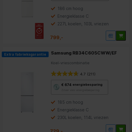
opent
Youreko’s
186 cm hoog
tool
Energieklasse C
voor
energiebesparing.
227L koelen, 103L vriezen
799,-
Samsung RB34C605CWW/EF
Extra fabrieksgarantie
Koel-vriescombinatie
4.7
(211)
Met
€ 674
energiebesparing
deze
Zilver voor energiebesparing
knop
opent
Youreko’s
185 cm hoog
tool
Energieklasse C
voor
energiebesparing.
230L koelen, 114L vriezen
729,-