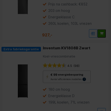
Youreko’s
Prijs na cashback: €852
tool
203 cm hoog
voor
energiebesparing.
Energieklasse C
260L koelen, 103L vriezen
927,-
Inventum KV1808B Zwart
Extra fabrieksgarantie
Koel-vriescombinatie
4.5
(98)
Met
€ 99
energiebesparing
deze
Aantal efficiëntere modellen
1
knop
opent
Youreko’s
180 cm hoog
tool
Energieklasse D
voor
energiebesparing.
199L koelen, 71L vriezen