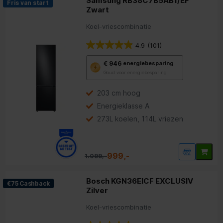
Samsung RB38C7B5AB1/EF
Fris van start
Zwart
Koel-vriescombinatie
4.9
(101)
Met
€ 946
energiebesparing
deze
Goud voor energiebesparing
knop
opent
Youreko’s
203 cm hoog
tool
Energieklasse A
voor
energiebesparing.
273L koelen, 114L vriezen
999,-
1.099,-
Bosch KGN36EICF EXCLUSIV
€75 Cashback
Zilver
Koel-vriescombinatie