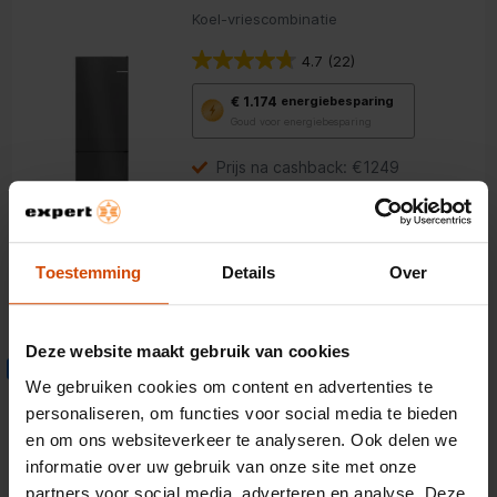
Koel-vriescombinatie
4.7
(22)
Met
€ 1.174
energiebesparing
deze
Goud voor energiebesparing
knop
opent
Youreko’s
Prijs na cashback: €1249
tool
203 cm hoog
voor
energiebesparing.
Energieklasse A
311L koelen, 129L vriezen
Toestemming
Details
Over
1.399,-
Deze website maakt gebruik van cookies
Liebherr CNa 5713-20
Extra fabrieksgarantie
We gebruiken cookies om content en advertenties te
Koel-vriescombinatie
personaliseren, om functies voor social media te bieden
en om ons websiteverkeer te analyseren. Ook delen we
5.0
(7)
informatie over uw gebruik van onze site met onze
Met
€ 966
energiebesparing
deze
partners voor social media, adverteren en analyse. Deze