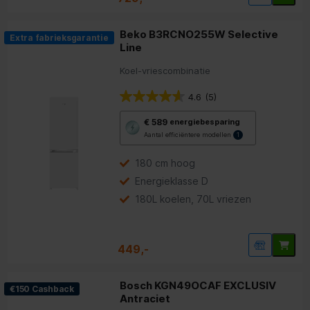
Beko B3RCNO255W Selective
Extra fabrieksgarantie
Line
Koel-vriescombinatie
4.6
(5)
Met
€ 589
energiebesparing
deze
Aantal efficiëntere modellen
1
knop
opent
Youreko’s
180 cm hoog
tool
Energieklasse D
voor
energiebesparing.
180L koelen, 70L vriezen
449,-
Bosch KGN49OCAF EXCLUSIV
€150 Cashback
Antraciet