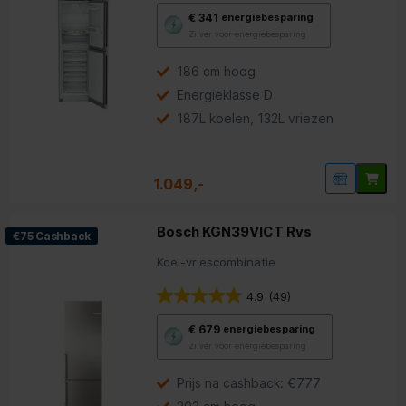
Met
€ 341
energiebesparing
deze
Zilver voor energiebesparing
knop
opent
Youreko’s
186 cm hoog
tool
Energieklasse D
voor
energiebesparing.
187L koelen, 132L vriezen
1.049,-
Bosch KGN39VICT Rvs
€75 Cashback
Koel-vriescombinatie
4.9
(49)
Met
€ 679
energiebesparing
deze
Zilver voor energiebesparing
knop
opent
Youreko’s
Prijs na cashback: €777
tool