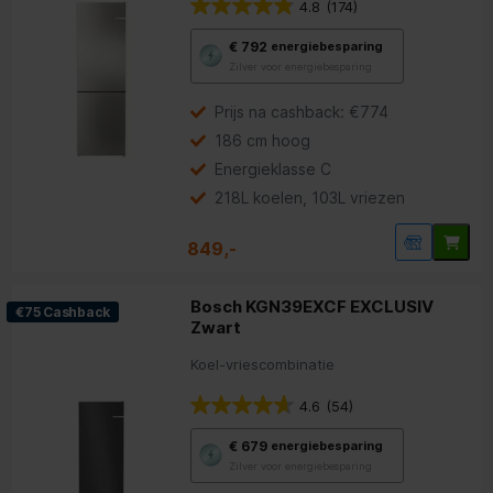
4.8
(174)
Met
€ 792
energiebesparing
deze
Zilver voor energiebesparing
knop
opent
Youreko’s
Prijs na cashback: €774
tool
186 cm hoog
voor
energiebesparing.
Energieklasse C
218L koelen, 103L vriezen
849,-
Bosch KGN39EXCF EXCLUSIV
€75 Cashback
Zwart
Koel-vriescombinatie
4.6
(54)
Met
€ 679
energiebesparing
deze
Zilver voor energiebesparing
knop
opent