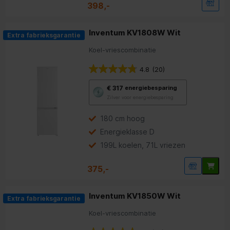
398,-
Inventum KV1808W Wit
Extra fabrieksgarantie
Koel-vriescombinatie
4.8
(20)
Met
€ 317
energiebesparing
deze
Zilver voor energiebesparing
knop
opent
Youreko’s
180 cm hoog
tool
Energieklasse D
voor
energiebesparing.
199L koelen, 71L vriezen
375,-
Inventum KV1850W Wit
Extra fabrieksgarantie
Koel-vriescombinatie