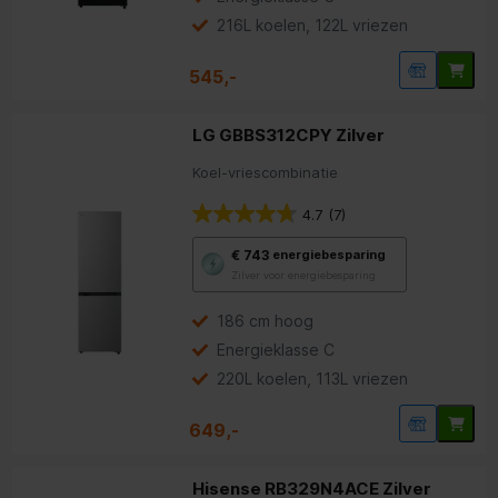
energiebesparing.
216L koelen, 122L vriezen
545,-
LG GBBS312CPY Zilver
Koel-vriescombinatie
4.7
(7)
Met
€ 743
energiebesparing
deze
Zilver voor energiebesparing
knop
opent
Youreko’s
186 cm hoog
tool
Energieklasse C
voor
energiebesparing.
220L koelen, 113L vriezen
649,-
Hisense RB329N4ACE Zilver