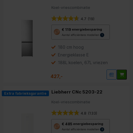
Koel-vriescombinatie
4.7
(19)
Met
€ 119
energiebesparing
deze
Aantal efficiëntere modellen
1
knop
opent
Youreko’s
180 cm hoog
tool
Energieklasse E
voor
energiebesparing.
188L koelen, 67L vriezen
427,-
Liebherr CNc 5203-22
Extra fabrieksgarantie
Koel-vriescombinatie
4.8
(133)
Met
€ 485
energiebesparing
deze
Aantal efficiëntere modellen
9
knop