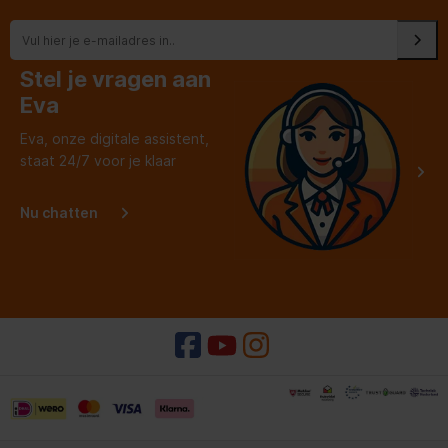
Stel je vragen aan
Eva
Eva, onze digitale assistent,
staat 24/7 voor je klaar
Nu chatten