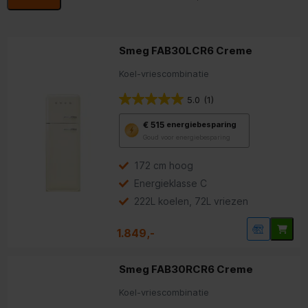
Smeg FAB30LCR6 Creme
Koel-vriescombinatie
5.0
(1)
Met
€ 515
energiebesparing
deze
Goud voor energiebesparing
knop
opent
Youreko’s
172 cm hoog
tool
Energieklasse C
voor
energiebesparing.
222L koelen, 72L vriezen
1.849,-
Smeg FAB30RCR6 Creme
Koel-vriescombinatie