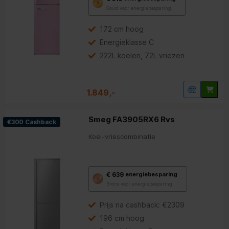
deze
Goud voor energiebesparing
knop
opent
Youreko’s
172 cm hoog
tool
Energieklasse C
voor
energiebesparing.
222L koelen, 72L vriezen
1.849,-
Smeg FA3905RX6 Rvs
€300 Cashback
Koel-vriescombinatie
Met
€ 639
energiebesparing
deze
Brons voor energiebesparing
knop
opent
Youreko’s
Prijs na cashback: €2309
tool
196 cm hoog
voor
energiebesparing.