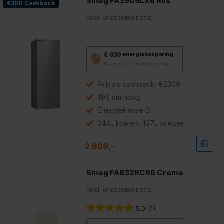
Smeg FA3905LX6 Rvs
€300 Cashback
Koel-vriescombinatie
Met
€ 639
energiebesparing
deze
Brons voor energiebesparing
knop
opent
Youreko’s
Prijs na cashback: €2309
tool
196 cm hoog
voor
energiebesparing.
Energieklasse D
344L koelen, 137L vriezen
2.609,-
Smeg FAB32RCR6 Creme
Koel-vriescombinatie
5.0
(1)
Met