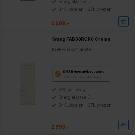
Energieklasse D
344L koelen, 137L vriezen
2.609,-
Smeg FAB38RCR6 Creme
Koel-vriescombinatie
Met
€ 639
energiebesparing
deze
Brons voor energiebesparing
knop
opent
Youreko’s
205 cm hoog
tool
Energieklasse D
voor
energiebesparing.
344L koelen, 137L vriezen
2.699,-