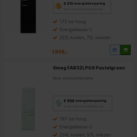
Met
€ 515
energiebesparing
deze
Goud voor energiebesparing
knop
opent
Youreko’s
172 cm hoog
tool
Energieklasse C
voor
energiebesparing.
222L koelen, 72L vriezen
1.658,-
Smeg FAB32LPG6 Pastelgroen
Koel-vriescombinatie
Met
€ 698
energiebesparing
deze
Zilver voor energiebesparing
knop
opent
Youreko’s
197 cm hoog
tool
Energieklasse C
voor
energiebesparing.
234L koelen, 97L vriezen