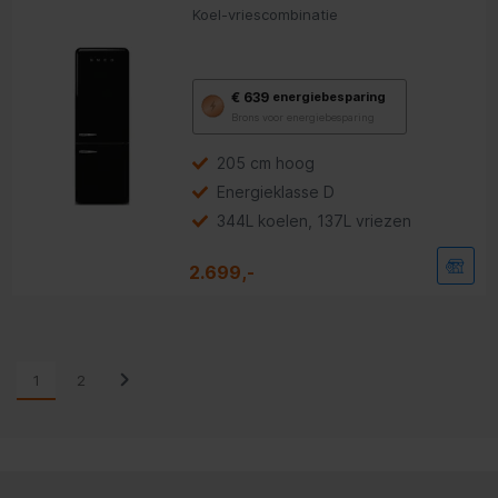
Koel-vriescombinatie
Met
€ 639
energiebesparing
deze
Brons voor energiebesparing
knop
opent
Youreko’s
205 cm hoog
tool
Energieklasse D
voor
energiebesparing.
344L koelen, 137L vriezen
2.699,-
1
2