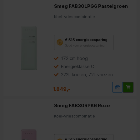
Smeg FAB30LPG6 Pastelgroen
Koel-vriescombinatie
Met
€ 515
energiebesparing
deze
Goud voor energiebesparing
knop
opent
Youreko’s
172 cm hoog
tool
Energieklasse C
voor
energiebesparing.
222L koelen, 72L vriezen
1.849,-
Smeg FAB30RPK6 Roze
Koel-vriescombinatie
Met
€ 515
energiebesparing