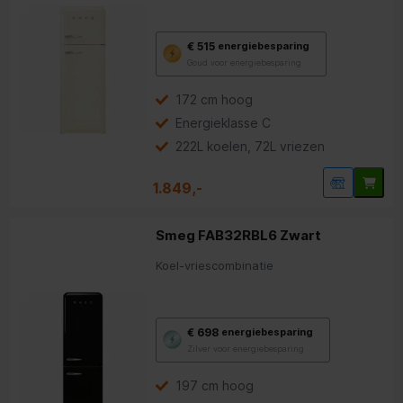
Met
€ 515
energiebesparing
deze
Goud voor energiebesparing
knop
opent
Youreko’s
172 cm hoog
tool
Energieklasse C
voor
energiebesparing.
222L koelen, 72L vriezen
1.849,-
Smeg FAB32RBL6 Zwart
Koel-vriescombinatie
Met
€ 698
energiebesparing
deze
Zilver voor energiebesparing
knop
opent
Youreko’s
197 cm hoog
tool