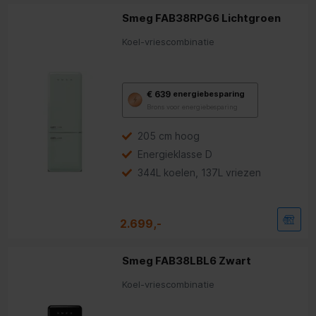
Smeg FAB38RPG6 Lichtgroen
Koel-vriescombinatie
Met
€ 639
energiebesparing
deze
Brons voor energiebesparing
knop
opent
Youreko’s
205 cm hoog
tool
Energieklasse D
voor
energiebesparing.
344L koelen, 137L vriezen
2.699,-
Smeg FAB38LBL6 Zwart
Koel-vriescombinatie