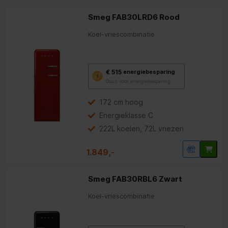
Smeg FAB30LRD6 Rood
Koel-vriescombinatie
Met
€ 515
energiebesparing
deze
Goud voor energiebesparing
knop
opent
Youreko’s
172 cm hoog
tool
Energieklasse C
voor
energiebesparing.
222L koelen, 72L vriezen
1.849,-
Smeg FAB30RBL6 Zwart
Koel-vriescombinatie