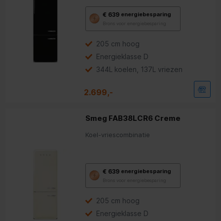
Met
€ 639
energiebesparing
deze
Brons voor energiebesparing
knop
opent
Youreko’s
205 cm hoog
tool
Energieklasse D
voor
energiebesparing.
344L koelen, 137L vriezen
2.699,-
Smeg FAB38LCR6 Creme
Koel-vriescombinatie
Met
€ 639
energiebesparing
deze
Brons voor energiebesparing
knop
opent
Youreko’s
205 cm hoog
tool
Energieklasse D
voor