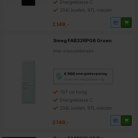
Energieklasse C
voor
energiebesparing.
234L koelen, 97L vriezen
2.149,-
Smeg FAB32RPG6 Groen
Koel-vriescombinatie
Met
€ 698
energiebesparing
deze
Zilver voor energiebesparing
knop
opent
Youreko’s
197 cm hoog
tool
Energieklasse C
voor
energiebesparing.
234L koelen, 97L vriezen
2.149,-