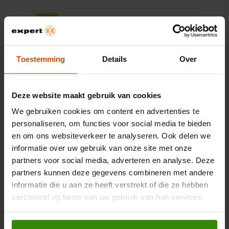
Met
€ 698
energiebesparing
deze
Zilver voor energiebesparing
knop
opent
Toestemming
Details
Over
Youreko’s
197 cm hoog
tool
Energieklasse C
voor
energiebesparing.
234L koelen, 97L vriezen
Deze website maakt gebruik van cookies
We gebruiken cookies om content en advertenties te
2.149,-
personaliseren, om functies voor social media te bieden
en om ons websiteverkeer te analyseren. Ook delen we
Smeg FAB32ROR6 Oranje
informatie over uw gebruik van onze site met onze
partners voor social media, adverteren en analyse. Deze
Koel-vriescombinatie
partners kunnen deze gegevens combineren met andere
informatie die u aan ze heeft verstrekt of die ze hebben
Met
verzameld op basis van uw gebruik van hun services.
€ 698
energiebesparing
deze
Zilver voor energiebesparing
knop
opent
Youreko’s
197 cm hoog