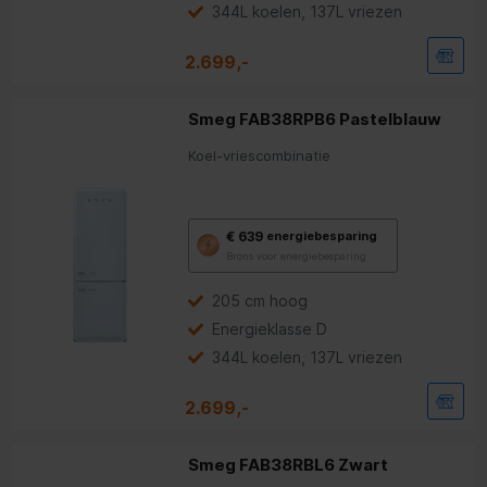
energiebesparing.
344L koelen, 137L vriezen
2.699,-
Smeg FAB38RPB6 Pastelblauw
Koel-vriescombinatie
Met
€ 639
energiebesparing
deze
Brons voor energiebesparing
knop
opent
Youreko’s
205 cm hoog
tool
Energieklasse D
voor
energiebesparing.
344L koelen, 137L vriezen
2.699,-
Smeg FAB38RBL6 Zwart