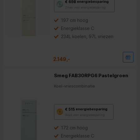
€ 698
energiebesparing
deze
Zilver voor energiebesparing
knop
opent
Youreko’s
197 cm hoog
tool
Energieklasse C
voor
energiebesparing.
234L koelen, 97L vriezen
2.149,-
Smeg FAB30RPG6 Pastelgroen
Koel-vriescombinatie
Met
€ 515
energiebesparing
deze
Goud voor energiebesparing
knop
opent
Youreko’s
172 cm hoog
tool
Energieklasse C
voor