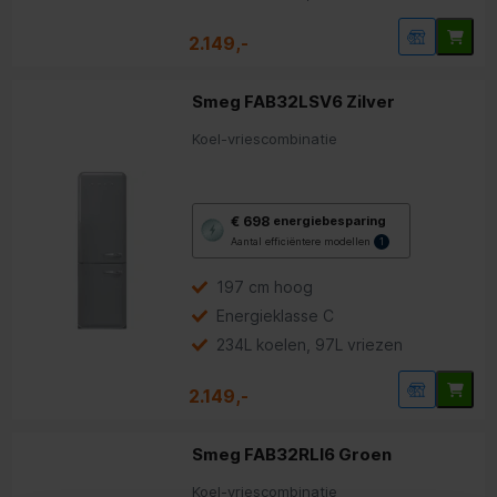
2.149,-
Smeg FAB32LSV6 Zilver
Koel-vriescombinatie
Met
€ 698
energiebesparing
deze
Aantal efficiëntere modellen
1
knop
opent
Youreko’s
197 cm hoog
tool
Energieklasse C
voor
energiebesparing.
234L koelen, 97L vriezen
2.149,-
Smeg FAB32RLI6 Groen
Koel-vriescombinatie