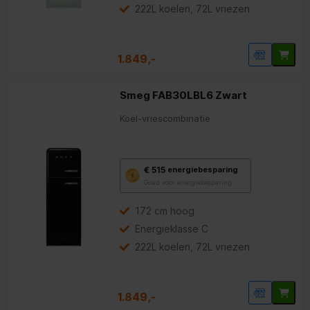
energiebesparing.
222L koelen, 72L vriezen
1.849,-
Smeg FAB30LBL6 Zwart
Koel-vriescombinatie
Met
€ 515
energiebesparing
deze
Goud voor energiebesparing
knop
opent
Youreko’s
172 cm hoog
tool
Energieklasse C
voor
energiebesparing.
222L koelen, 72L vriezen
1.849,-