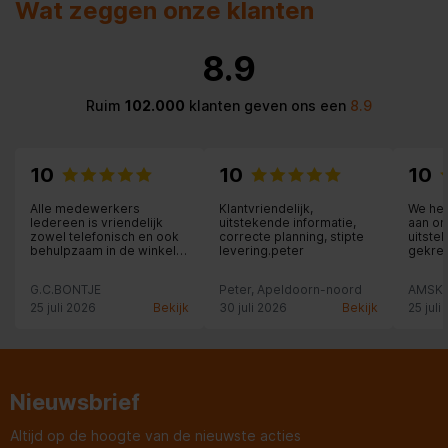
Wat zeggen onze klanten
8.9
Ruim
102.000
klanten geven ons een
8.9
10
10
10
Alle medewerkers
Klantvriendelijk,
We he
Iedereen is vriendelijk
uitstekende informatie,
aan o
zowel telefonisch en ook
correcte planning, stipte
uitste
behulpzaam in de winkel
levering.peter
gekre
oké.
medew
G.C.BONTJE
Peter, Apeldoorn-noord
AMSK
25 juli 2026
Bekijk
30 juli 2026
Bekijk
25 juli
Nieuwsbrief
Altijd op de hoogte van de nieuwste acties