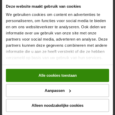
Aantal efficiëntere modellen
4
knop
opent
Deze website maakt gebruik van cookies
Youreko’s
186 cm hoog
tool
We gebruiken cookies om content en advertenties te
Energieklasse E
voor
personaliseren, om functies voor social media te bieden
energiebesparing.
216L koelen, 89L vriezen
en om ons websiteverkeer te analyseren. Ook delen we
informatie over uw gebruik van onze site met onze
615,-
partners voor social media, adverteren en analyse. Deze
partners kunnen deze gegevens combineren met andere
Bosch KGN36NWEA
informatie die u aan ze heeft verstrekt of die ze hebben
verzameld op basis van uw gebruik van hun services.
Koel-vriescombinatie
4.6
(12)
Met
Alle cookies toestaan
€ 297
energiebesparing
deze
Aantal efficiëntere modellen
11
knop
opent
Aanpassen
Youreko’s
186 cm hoog
tool
Energieklasse E
voor
energiebesparing.
Alleen noodzakelijke cookies
216L koelen, 89L vriezen