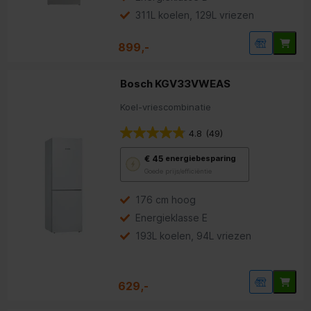
energiebesparing.
311L koelen, 129L vriezen
899,-
Bosch KGV33VWEAS
Koel-vriescombinatie
4.8
(49)
Met
€ 45
energiebesparing
deze
Goede prijs/efficiëntie
knop
opent
Youreko’s
176 cm hoog
tool
Energieklasse E
voor
energiebesparing.
193L koelen, 94L vriezen
629,-