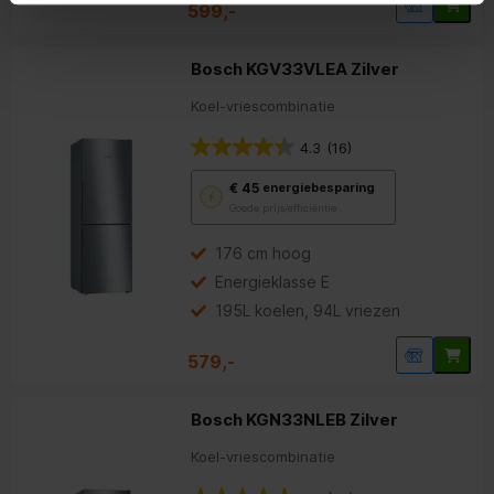
599,-
Bosch KGV33VLEA Zilver
Koel-vriescombinatie
4.3
(16)
Met
€ 45
energiebesparing
deze
Goede prijs/efficiëntie
knop
opent
Youreko’s
176 cm hoog
tool
Energieklasse E
voor
energiebesparing.
195L koelen, 94L vriezen
579,-
Bosch KGN33NLEB Zilver
Koel-vriescombinatie