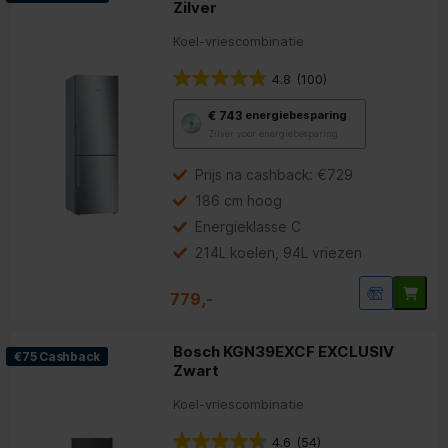
Zilver
Koel-vriescombinatie
4.8
(100)
Met
€ 743
energiebesparing
deze
Zilver voor energiebesparing
knop
opent
Youreko’s
Prijs na cashback: €729
tool
186 cm hoog
voor
energiebesparing.
Energieklasse C
214L koelen, 94L vriezen
779,-
Bosch KGN39EXCF EXCLUSIV
€75 Cashback
Zwart
Koel-vriescombinatie
4.6
(54)