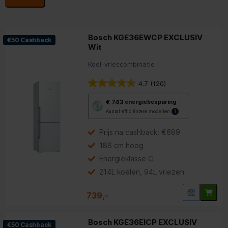
Bosch KGE36EWCP EXCLUSIV
€50 Cashback
Wit
Koel-vriescombinatie
4.7
(120)
Met
€ 743
energiebesparing
deze
Aantal efficiëntere modellen
1
knop
opent
Youreko’s
Prijs na cashback: €689
tool
186 cm hoog
voor
energiebesparing.
Energieklasse C
214L koelen, 94L vriezen
739,-
Bosch KGE36EICP EXCLUSIV
€50 Cashback