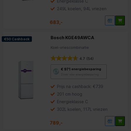
Energieklasse C
249L koelen, 94L vriezen
683,-
Bosch KGE49AWCA
€50 Cashback
Koel-vriescombinatie
4.7
(54)
Met
€ 971
energiebesparing
deze
Zilver voor energiebesparing
knop
opent
Youreko’s
Prijs na cashback: €739
tool
201 cm hoog
voor
energiebesparing.
Energieklasse C
302L koelen, 117L vriezen
789,-