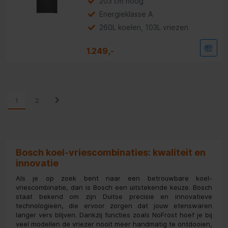
203 cm hoog
voor
energiebesparing.
Energieklasse A
260L koelen, 103L vriezen
1.249,-
1
2
Bosch koel-vriescombinaties: kwaliteit en
innovatie
Als je op zoek bent naar een betrouwbare koel-
vriescombinatie, dan is Bosch een uitstekende keuze. Bosch
staat bekend om zijn Duitse precisie en innovatieve
technologieën, die ervoor zorgen dat jouw etenswaren
langer vers blijven. Dankzij functies zoals NoFrost hoef je bij
veel modellen de vriezer nooit meer handmatig te ontdooien,