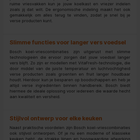
ruime vriesvakken kun je jouw koelkast en vriezer indelen
zoals jij dat wilt. De ergonomische indeling maakt het ook
gemakkelijk om alles terug te vinden, zodat je snel bij je
verse producten kunt.
Slimme functies voor langer vers voedsel
Bosch koel-vriescombinaties zijn uitgerust met slimme
technologieën die ervoor zorgen dat jouw voedsel langer
vers blijft. Zo zijn er modellen met VitaFresh-technologie, die
door middel van de juiste temperatuur en luchtvochtigheid
verse producten zoals groenten en fruit langer houdbaar
houdt. Hierdoor kun je besparen op boodschappen en heb je
altijd verse ingrediënten binnen handbereik. Bosch biedt
hiermee de ideale oplossing voor iedereen die waarde hecht
aan kwaliteit en versheid.
Stijlvol ontwerp voor elke keuken
Naast praktische voordelen zijn Bosch koel-vriescombinaties
ook stijlvol ontworpen. Of je nu een moderne of klassieke
keuken hebt, de strakke lijnen en hoogwaardige afwerking