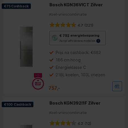
Bosch KGN36VICT Zilver
€75 Cashback
Koel-vriescombinatie
4.7
(221)
Met
€ 792
energiebesparing
deze
Aantal efficiëntere modellen
1
knop
opent
Youreko’s
Prijs na cashback: €682
tool
186 cm hoog
voor
energiebesparing.
Energieklasse C
218L koelen, 103L vriezen
757,-
Bosch KGN392I1F Zilver
€100 Cashback
Koel-vriescombinatie
4.2
(12)