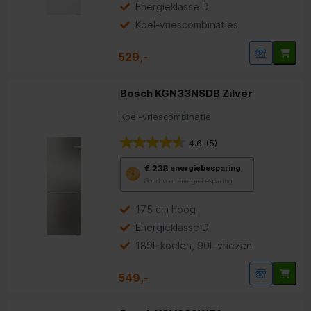
Energieklasse D
voor
energiebesparing.
Koel-vriescombinaties
529,-
Bosch KGN33NSDB Zilver
Koel-vriescombinatie
4.6
(5)
Met
€ 238
energiebesparing
deze
Goud voor energiebesparing
knop
opent
Youreko’s
175 cm hoog
tool
Energieklasse D
voor
energiebesparing.
189L koelen, 90L vriezen
549,-