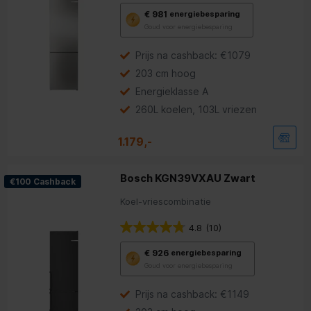
Met
€ 981
energiebesparing
deze
Goud voor energiebesparing
knop
opent
Youreko’s
Prijs na cashback: €1079
tool
203 cm hoog
voor
energiebesparing.
Energieklasse A
260L koelen, 103L vriezen
1.179,-
Bosch KGN39VXAU Zwart
€100 Cashback
Koel-vriescombinatie
4.8
(10)
Met
€ 926
energiebesparing
deze
Goud voor energiebesparing
knop
opent
Youreko’s
Prijs na cashback: €1149
tool