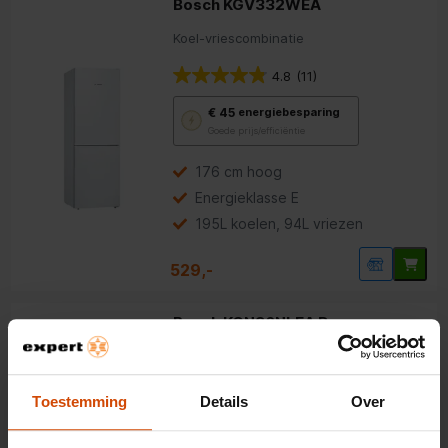
Bosch KGV332WEA
Koel-vriescombinatie
4.8
(11)
Met
€ 45
energiebesparing
deze
Goede prijs/efficiëntie
knop
opent
Youreko’s
176 cm hoog
tool
Energieklasse E
voor
energiebesparing.
195L koelen, 94L vriezen
529,-
Bosch KGN36NLEA Rvs
Koel-vriescombinatie
4.6
(14)
Toestemming
Details
Over
Met
€ 297
energiebesparing
deze