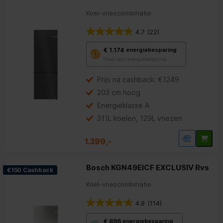
Koel-vriescombinatie
4.7
(22)
Met
€ 1.174
energiebesparing
deze
Goud voor energiebesparing
knop
opent
Youreko’s
Prijs na cashback: €1249
tool
203 cm hoog
voor
energiebesparing.
Energieklasse A
311L koelen, 129L vriezen
1.399,-
Bosch KGN49EICF EXCLUSIV Rvs
€150 Cashback
Koel-vriescombinatie
4.8
(114)
Met
€ 896
energiebesparing