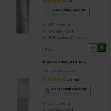
4.6
(33)
Met
Geen energiebesparing
deze
Goede prijs/efficiëntie
knop
opent
Youreko’s
176 cm hoog
tool
Energieklasse E
voor
energiebesparing.
193L koelen, 89L vriezen
589,-
Bosch KGN492LDF Rvs
Koel-vriescombinatie
4.6
(18)
Met
€ 673
energiebesparing
deze
Brons voor energiebesparing
knop
opent
Youreko’s
203 cm hoog
tool
Energieklasse D
voor