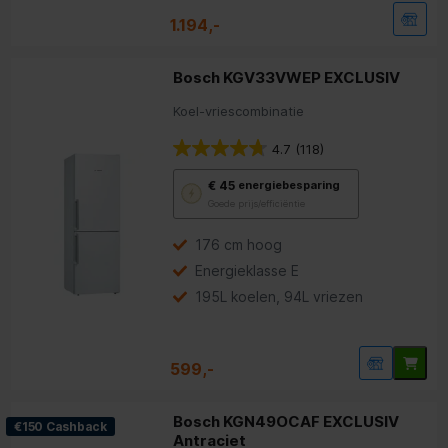
1.194,-
Bosch KGV33VWEP EXCLUSIV
Koel-vriescombinatie
4.7
(118)
Met
€ 45
energiebesparing
deze
Goede prijs/efficiëntie
knop
opent
Youreko’s
176 cm hoog
tool
Energieklasse E
voor
energiebesparing.
195L koelen, 94L vriezen
599,-
Bosch KGN49OCAF EXCLUSIV
€150 Cashback
Antraciet