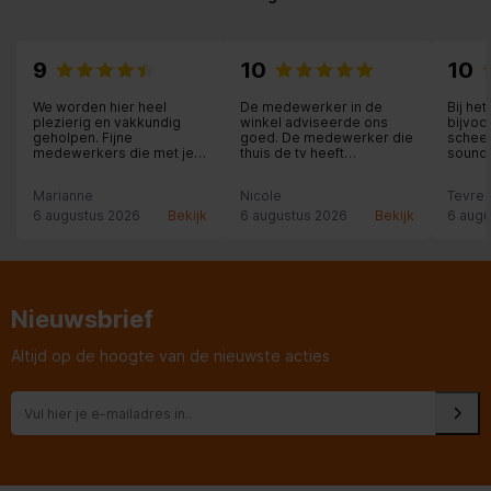
9
10
10
We worden hier heel
De medewerker in de
Bij he
plezierig en vakkundig
winkel adviseerde ons
bijvoo
geholpen. Fijne
goed. De medewerker die
scheer
medewerkers die met je
thuis de tv heeft
soundb
mee denken. Hier staat
opgehangen werkte
elektr
klantvriendelijkheid nog
netjes en ook hij gaf een
je bij
Marianne
Nicole
Tevred
voorop.
goed advies. Top
het ju
geregeld!
kundi
6 augustus 2026
Bekijk
6 augustus 2026
Bekijk
6 augu
een ru
afspr
nagek
garant
Heel fi
Nieuwsbrief
Altijd op de hoogte van de nieuwste acties