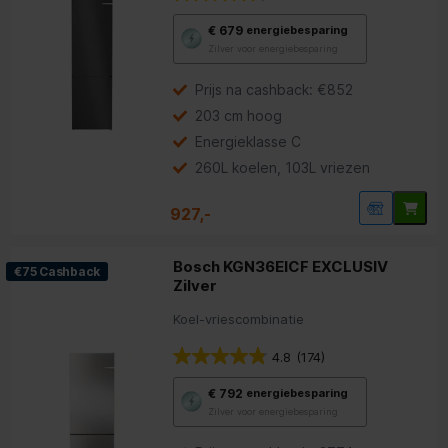
Met
€ 679
energiebesparing
deze
Zilver voor energiebesparing
knop
opent
Youreko’s
Prijs na cashback: €852
tool
203 cm hoog
voor
energiebesparing.
Energieklasse C
260L koelen, 103L vriezen
927,-
Bosch KGN36EICF EXCLUSIV
€75 Cashback
Zilver
Koel-vriescombinatie
4.8
(174)
Met
€ 792
energiebesparing
deze
Zilver voor energiebesparing
knop
opent