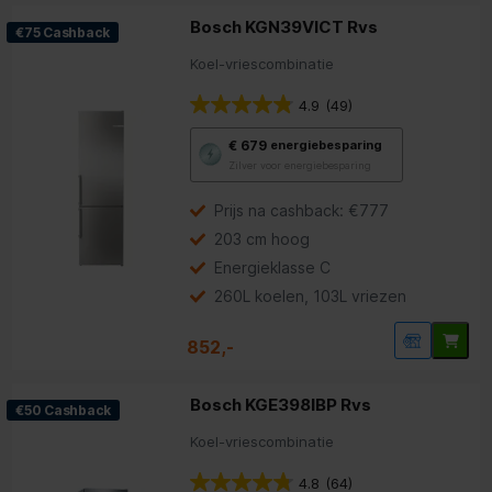
Bosch KGN39VICT Rvs
€75 Cashback
Koel-vriescombinatie
4.9
(49)
Met
€ 679
energiebesparing
deze
Zilver voor energiebesparing
knop
opent
Youreko’s
Prijs na cashback: €777
tool
203 cm hoog
voor
energiebesparing.
Energieklasse C
260L koelen, 103L vriezen
852,-
Bosch KGE398IBP Rvs
€50 Cashback
Koel-vriescombinatie
4.8
(64)