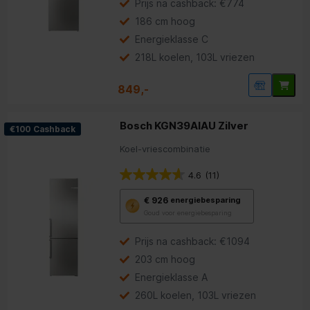
Youreko’s
Prijs na cashback: €774
tool
186 cm hoog
voor
energiebesparing.
Energieklasse C
218L koelen, 103L vriezen
849,-
Bosch KGN39AIAU Zilver
€100 Cashback
Koel-vriescombinatie
4.6
(11)
Met
€ 926
energiebesparing
deze
Goud voor energiebesparing
knop
opent
Youreko’s
Prijs na cashback: €1094
tool
203 cm hoog
voor
energiebesparing.
Energieklasse A
260L koelen, 103L vriezen