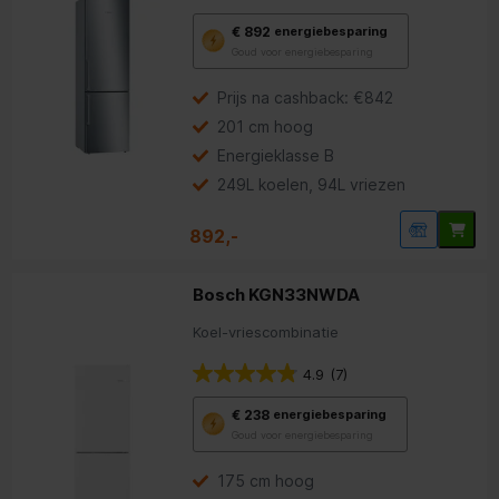
Met
€ 892
energiebesparing
deze
Goud voor energiebesparing
knop
opent
Youreko’s
Prijs na cashback: €842
tool
201 cm hoog
voor
energiebesparing.
Energieklasse B
249L koelen, 94L vriezen
892,-
Bosch KGN33NWDA
Koel-vriescombinatie
4.9
(7)
Met
€ 238
energiebesparing
deze
Goud voor energiebesparing
knop
opent
Youreko’s
175 cm hoog
tool