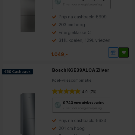
deze
Zilver voor energiebesparing
knop
opent
Youreko’s
Prijs na cashback: €899
tool
203 cm hoog
voor
energiebesparing.
Energieklasse C
311L koelen, 129L vriezen
1.049,-
Bosch KGE39ALCA Zilver
€50 Cashback
Koel-vriescombinatie
4.9
(79)
Met
€ 743
energiebesparing
deze
Zilver voor energiebesparing
knop
opent
Youreko’s
Prijs na cashback: €633
tool
201 cm hoog
voor
energiebesparing.