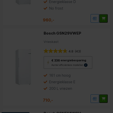
Energieklasse D
voor
energiebesparing.
No frost
960,-
Bosch GSN29VWEP
Vrieskast
4.8
(43)
Met
€ 336
energiebesparing
deze
Aantal efficiëntere modellen
2
knop
opent
Youreko’s
161 cm hoog
tool
Energieklasse E
voor
energiebesparing.
200 L vriezen
710,-