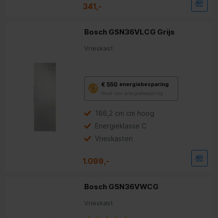
341,-
Bosch GSN36VLCG Grijs
Vrieskast
Met
€ 550
energiebesparing
deze
Goud voor energiebesparing
knop
opent
Youreko’s
186,2 cm cm hoog
tool
Energieklasse C
voor
energiebesparing.
Vrieskasten
1.099,-
Bosch GSN36VWCG
Vrieskast