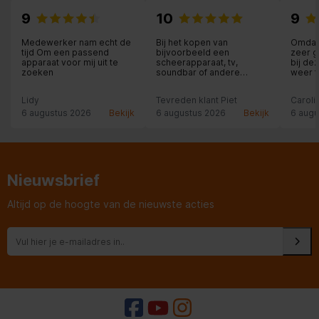
9
10
9
Medewerker nam echt de
Bij het kopen van
Omdat 
tijd Om een passend
bijvoorbeeld een
zeer g
apparaat voor mij uit te
scheerapparaat, tv,
bij de
zoeken
soundbar of andere
weer 
elektrische apparaten ben
aankoo
je bij Expert Nunspeet op
speake
Lidy
Tevreden klant Piet
Caroli
het juiste adres. Zeer
duurde
kundige medewerkers,
(ca. 1
6 augustus 2026
Bekijk
6 augustus 2026
Bekijk
6 augu
een ruime sortering,
je per
afspraken worden
service
nagekomen en de
dat ze
garantie is goed geregeld.
Heel fijn!
Nieuwsbrief
Altijd op de hoogte van de nieuwste acties