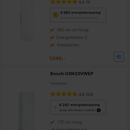
5.0
(1)
Met
€ 550
energiebesparing
deze
Goud voor energiebesparing
knop
opent
Youreko’s
186 cm cm hoog
tool
Energieklasse C
voor
energiebesparing.
Vrieskasten
1.049,-
Bosch GSN33VWEP
Vrieskast
4.8
(23)
Met
€ 297
energiebesparing
deze
Aantal efficiëntere modellen
2
knop
opent
Youreko’s
176 cm hoog
tool
Energieklasse E