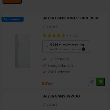
Bosch GSN29EWEV EXCLUSIV
Aanbevolen
Vrieskast
4.7
(79)
Met
€ 336
energiebesparing
deze
Aantal efficiëntere modellen
3
knop
opent
Youreko’s
161 cm hoog
tool
Energieklasse E
voor
energiebesparing.
200 L vriezen
869,-
Bosch GSN36VWDG
Vrieskast