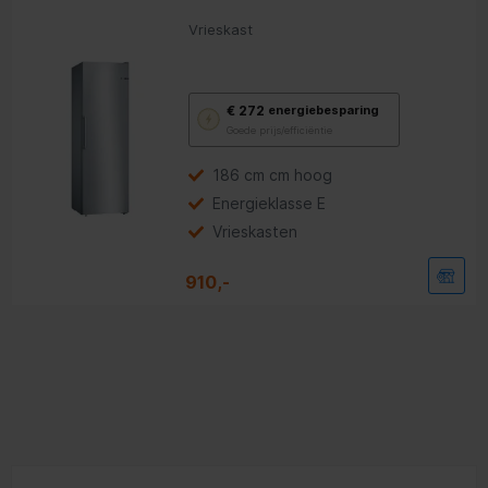
Vrieskast
Met
€ 272
energiebesparing
deze
Goede prijs/efficiëntie
knop
opent
Youreko’s
186 cm cm hoog
tool
Energieklasse E
voor
energiebesparing.
Vrieskasten
910,-