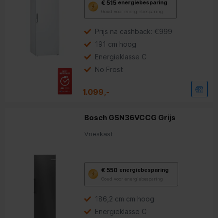
€ 515
energiebesparing
deze
Goud voor energiebesparing
knop
opent
Youreko’s
Prijs na cashback: €999
tool
191 cm hoog
voor
energiebesparing.
Energieklasse C
No Frost
1.099,-
Bosch GSN36VCCG Grijs
Vrieskast
Met
€ 550
energiebesparing
deze
Goud voor energiebesparing
knop
opent
Youreko’s
186,2 cm cm hoog
tool
Energieklasse C
voor