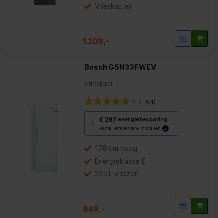
energiebesparing.
Vrieskasten
1.209,-
Bosch GSN33FWEV
Vrieskast
4.7
(54)
Met
€ 297
energiebesparing
deze
Aantal efficiëntere modellen
2
knop
opent
Youreko’s
176 cm hoog
tool
Energieklasse E
voor
energiebesparing.
225 L vriezen
849,-