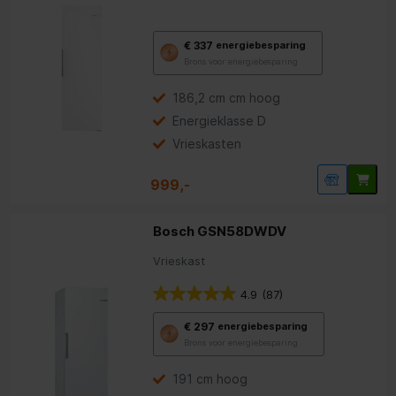
Met
€ 337
energiebesparing
deze
Brons voor energiebesparing
knop
opent
Youreko’s
186,2 cm cm hoog
tool
Energieklasse D
voor
energiebesparing.
Vrieskasten
999,-
Bosch GSN58DWDV
Vrieskast
4.9
(87)
Met
€ 297
energiebesparing
deze
Brons voor energiebesparing
knop
opent
Youreko’s
191 cm hoog
tool