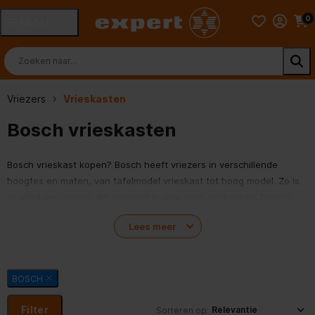
0
MENU
Vriezers
Vrieskasten
Bosch vrieskasten
Bosch vrieskast kopen? Bosch heeft vriezers in verschillende
hoogtes en maten, van tafelmodel vrieskast tot hoog model. Zo is
er altijd een vriezer die geschikt is voor jouw (bij)keuken. Dankzij
transparante lades berg je alles overzichtelijk op. Vriezers met
Lees meer
NoFrost-technologie hoef je bovendien nooit te ontdooien. Bekijk
hieronder alle Bosch vrieskasten.
BOSCH
Filter
Sorteren op: