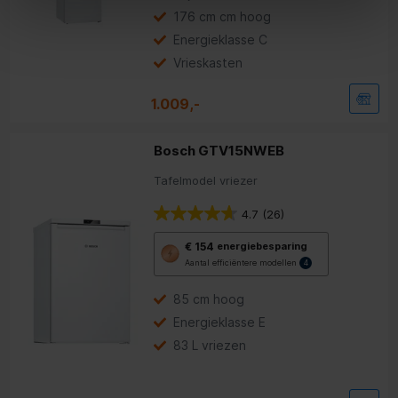
tool
176 cm cm hoog
voor
energiebesparing.
Energieklasse C
Vrieskasten
1.009,-
Bosch GTV15NWEB
Tafelmodel vriezer
4.7
(26)
Met
€ 154
energiebesparing
deze
Aantal efficiëntere modellen
4
knop
opent
Youreko’s
85 cm hoog
tool
Energieklasse E
voor
energiebesparing.
83 L vriezen