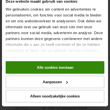
Deze website maakt gebruik van cookies
Met
We gebruiken cookies om content en advertenties te
€ 337
energiebesparing
deze
Brons voor energiebesparing
personaliseren, om functies voor social media te bieden
knop
opent
en om ons websiteverkeer te analyseren. Ook delen we
Youreko’s
186,2 cm cm hoog
informatie over uw gebruik van onze site met onze
tool
Energieklasse D
voor
partners voor social media, adverteren en analyse. Deze
energiebesparing.
Vrieskasten
partners kunnen deze gegevens combineren met andere
informatie die u aan ze heeft verstrekt of die ze hebben
verzameld op basis van uw gebruik van hun services.
1.049,-
Bosch GSN54DWCV
Alle cookies toestaan
€100 Cashback
Vrieskast
Aanpassen
4.8
(118)
Met
€ 555
energiebesparing
deze
Alleen noodzakelijke cookies
Goud voor energiebesparing
knop
opent
Youreko’s
Prijs na cashback: €909