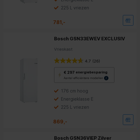
voor
energiebesparing.
225 L vriezen
781,-
Bosch GSN33EWEV EXCLUSIV
Vrieskast
4.7
(26)
Met
€ 297
energiebesparing
deze
Aantal efficiëntere modellen
2
knop
opent
Youreko’s
176 cm hoog
tool
Energieklasse E
voor
energiebesparing.
225 L vriezen
869,-
Bosch GSN36VIEP Zilver