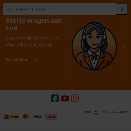
Stel je vragen aan
Eva
Eva, onze digitale assistent,
staat 24/7 voor je klaar
Nu chatten