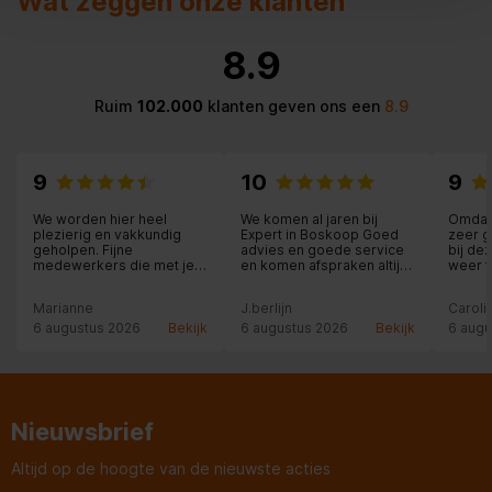
Wat zeggen onze klanten
8.9
Ruim
102.000
klanten geven ons een
8.9
9
10
9
We worden hier heel
We komen al jaren bij
Omdat 
plezierig en vakkundig
Expert in Boskoop Goed
zeer g
geholpen. Fijne
advies en goede service
bij de
medewerkers die met je
en komen afspraken altijd
weer 
mee denken. Hier staat
na.
aankoo
klantvriendelijkheid nog
speake
Marianne
J.berlijn
Caroli
voorop.
duurde
(ca. 1
6 augustus 2026
Bekijk
6 augustus 2026
Bekijk
6 augu
je per
service
dat ze
Nieuwsbrief
Altijd op de hoogte van de nieuwste acties