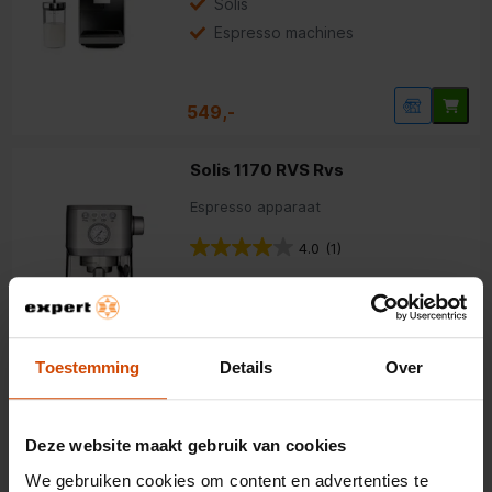
Solis
Espresso machines
549,-
Solis 1170 RVS Rvs
Espresso apparaat
4.0
(1)
Inhoud watertank: 2 l
Werkdruk: 15 bar
Tot 2 per keer
Toestemming
Details
Over
449,-
Deze website maakt gebruik van cookies
We gebruiken cookies om content en advertenties te