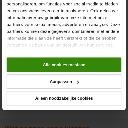
personaliseren, om functies voor social media te bieden
en om ons websiteverkeer te analyseren. Ook delen we
informatie over uw gebruik van onze site met onze
partners voor social media, adverteren en analyse. Deze
partners kunnen deze gegevens combineren met andere
Categorie
Bekijk ook
informatie die u aan ze heeft verstrekt of die ze hebben
Alle Solis
Advies over
verzameld op basis van uw gebruik van hun services.
koffiezetapparaten
koffiezetapparaten
Solis espresso apparaten
Alle cookies toestaan
Solis koffiemolens
Solis melkopschuimers
Aanpassen
Solis waterkokers
Alleen noodzakelijke cookies