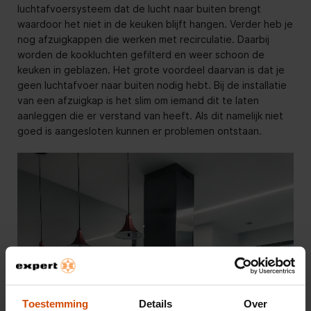
luchtafvoersysteem dat de lucht naar buiten brengt
waardoor het niet in de keuken blijft hangen. Verder heb je
nog afzuigkappen die werken met recirculatie. Daarbij
worden de kookluchten gefilterd en weer schoon de
keuken in geblazen. Het grote voordeel daarvan is dat je
geen luchtafvoer naar buiten nodig hebt. Bij de installatie
van een afzuigkap is het slim om iemand dit te laten
aanleggen die er verstand van heeft. Als dit namelijk niet
goed is aangesloten kunnen er problemen ontstaan.
Toestemming
Details
Over