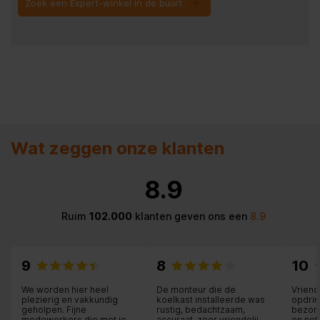
Zoek een Expert-winkel in de buurt
Wat zeggen onze klanten
8.9
Ruim
102.000
klanten geven ons een
8.9
9
8
10
We worden hier heel
De monteur die de
Vriend
plezierig en vakkundig
koelkast installeerde was
opdrin
geholpen. Fijne
rustig, bedachtzaam,
bezorg
medewerkers die met je
accuraat, zeer vriendelijk
en net