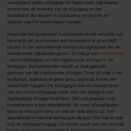
verschillend welke afzuigkap het beste past. Kijk daarbij
vooral naar de breedte van de afzuigkap en het
kookeiland. Als die niet in verhouding zijn kunnen er
dampen van het koken blijven hangen.
Naast dat het goed moet functioneren is het natuurlijk ook
belangrijk dat jouw keuken met kookeiland er goed blijft
uitzien. Er zijn verschillende soorten afzuigkappen die de
keuken meer stijl kunnen geven. Zo heb je een
eilandmodel
, plafondafzuigkap en een ingebouwde afzuiger in de
kookplaat. Bij kookeilanden wordt er vaak gebruikt
gemaakt van de ingebouwde afzuiger. Deze zit vaak in de
kookplaat, waardoor je geen groot apparaat boven het
eiland hebt hangen. De afzuiging is wel iets minder sterk
dan een echte afzuigkap, maar voor het design is een
ingebouwde afzuiger heel mooi. Wat ook populair is bij
kookeilanden is een eilandmodel. Dit soort afzuigkappen
lijken op een soort lamp en zien er vaak stijlvol uit. Een
eilandmodel is meestal wel hoog in de prijs. Dan heb je ook
nog de plafondafzuigkap. Dit model wordt aan het plafond
boven de keuken geïnstalleerd. Hiermee moet je goed