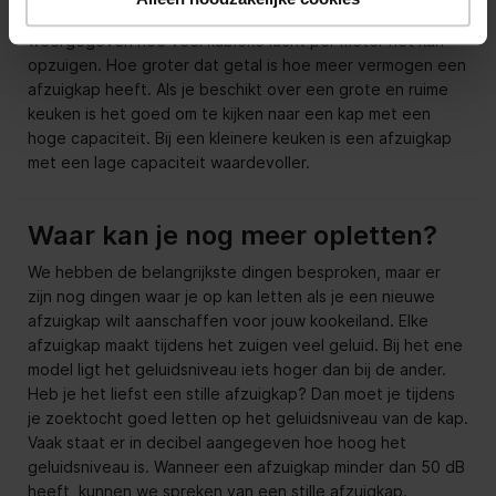
het apparaat. Bij een afzuigkap wordt ook vaak
weergegeven hoe veel kubieke lucht per meter het kan
opzuigen. Hoe groter dat getal is hoe meer vermogen een
afzuigkap heeft. Als je beschikt over een grote en ruime
keuken is het goed om te kijken naar een kap met een
hoge capaciteit. Bij een kleinere keuken is een afzuigkap
met een lage capaciteit waardevoller.
Waar kan je nog meer opletten?
We hebben de belangrijkste dingen besproken, maar er
zijn nog dingen waar je op kan letten als je een nieuwe
afzuigkap wilt aanschaffen voor jouw kookeiland. Elke
afzuigkap maakt tijdens het zuigen veel geluid. Bij het ene
model ligt het geluidsniveau iets hoger dan bij de ander.
Heb je het liefst een stille afzuigkap? Dan moet je tijdens
je zoektocht goed letten op het geluidsniveau van de kap.
Vaak staat er in decibel aangegeven hoe hoog het
geluidsniveau is. Wanneer een afzuigkap minder dan 50 dB
heeft, kunnen we spreken van een stille afzuigkap.