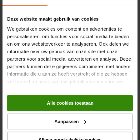
Deze website maakt gebruik van cookies
We gebruiken cookies om content en advertenties te
personaliseren, om functies voor social media te bieden
en om ons websiteverkeer te analyseren. Ook delen we
informatie over uw gebruik van onze site met onze
partners voor social media, adverteren en analyse. Deze
partners kunnen deze gegevens combineren met andere
informatie die u aan ze heeft verstrekt of die ze hebben
verzameld op basis van uw gebruik van hun services.
Alle cookies toestaan
Let op de luchtcapaciteit
Aanpassen
Om de juiste afzuigkap voor jouw kookeiland te vinden is
het ook belangrijk om te letten op de luchtcapaciteit van
Alleen noodzakelijke cookies