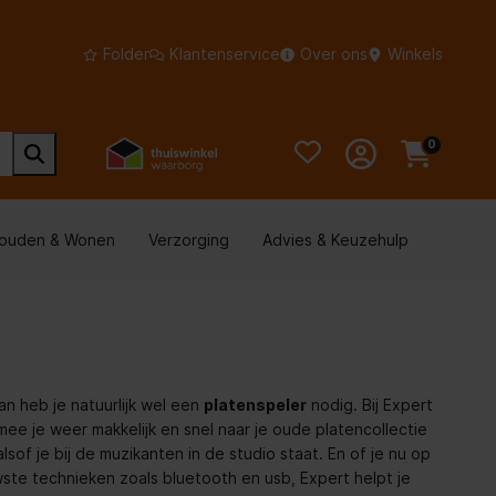
Folder
Klantenservice
Over ons
Winkels
0
houden & Wonen
Verzorging
Advies & Keuzehulp
an heb je natuurlijk wel een
platenspeler
nodig. Bij Expert
ee je weer makkelijk en snel naar je oude platencollectie
alsof je bij de muzikanten in de studio staat. En of je nu op
ste technieken zoals bluetooth en usb, Expert helpt je