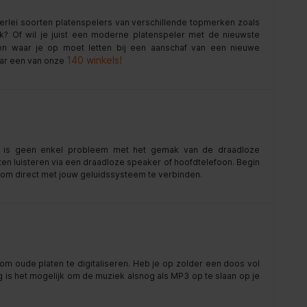
llerlei soorten platenspelers van verschillende topmerken zoals
? Of wil je juist een moderne platenspeler met de nieuwste
 waar je op moet letten bij een aanschaf van een nieuwe
140 winkels!
aar een van onze
en is geen enkel probleem met het gemak van de draadloze
ten luisteren via een draadloze speaker of hoofdtelefoon. Begin
g om direct met jouw geluidssysteem te verbinden.
m oude platen te digitaliseren. Heb je op zolder een doos vol
g is het mogelijk om de muziek alsnog als MP3 op te slaan op je