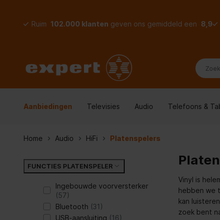
Ruim
102.000 klanten
geven ons gemiddeld een
8,9
Aanbiedingen
Televisies
Audio
Telefoons & Ta
Home
Audio
HiFi
Platenspelers
Platen
FUNCTIES PLATENSPELER
Vinyl is hel
Ingebouwde voorversterker
hebben we ti
(57)
kan luisteren
Bluetooth
(31)
zoek bent na
USB-aansluiting
(16)