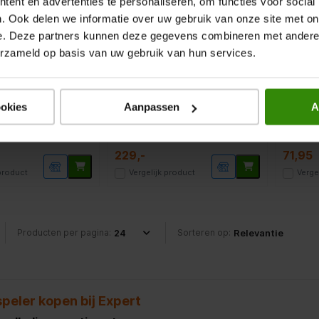
ent en advertenties te personaliseren, om functies voor social
T-120 Zwart
Lenco LBT-188 Hout
Lenco 
. Ook delen we informatie over uw gebruik van onze site met on
e. Deze partners kunnen deze gegevens combineren met andere i
r
Platenspeler
Platens
erzameld op basis van uw gebruik van hun services.
5.0
(1)
Bluetooth
Len
ookies
Aanpassen
A
pelers
Authentiek uiterlijk
Plat
Plastic kap
229,-
71,95
 product
Vergelijk product
Verge
Producten per pagina:
Sorteren op:
peler kopen bij Expert