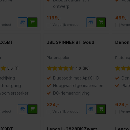
ontwerp
1.199,-
499,-
 product
Vergelijk product
Verge
LX5BT
JBL SPINNER BT Goud
Denon
r
Platenspeler
Platens
5.0
(1)
4.6
(80)
drijving
Bluetooth met AptX-HD
Den
th-uitgang
Hoogwaardige materialen
Plat
oorversterker
DC-riemaandrijving
324,-
629,-
 product
Vergelijk product
Verge
LX3BT
Lenco L-3828BK Zwart
Lenco