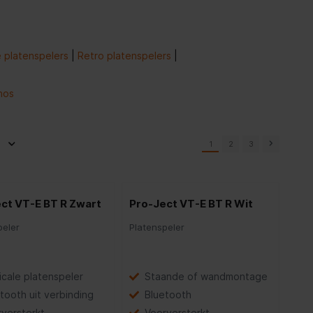
 platenspelers
|
Retro platenspelers
|
nos
1
2
3
ct VT-E BT R Zwart
Pro-Ject VT-E BT R Wit
peler
Platenspeler
icale platenspeler
Staande of wandmontage
tooth uit verbinding
Bluetooth
versterkt
Voorversterkt