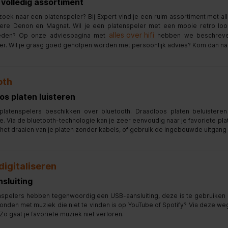
 volledig assortiment
zoek naar een platenspeler? Bij Expert vind je een ruim assortiment met a
ere Denon en Magnat. Wil je een platenspeler met een mooie retro look
alles over hifi
eden? Op onze adviespagina met
hebben we beschreven
er. Wil je graag goed geholpen worden met persoonlijk advies? Kom dan n
oth
os platen luisteren
latenspelers beschikken over bluetooth. Draadloos platen beluister
e. Via de bluetooth-technologie kan je zeer eenvoudig naar je favoriete pla
 het draaien van je platen zonder kabels, of gebruik de ingebouwde uitgan
digitaliseren
sluiting
nspelers hebben tegenwoordig een USB-aansluiting, deze is te gebruiken o
onden met muziek die niet te vinden is op YouTube of Spotify? Via deze we
Zo gaat je favoriete muziek niet verloren.