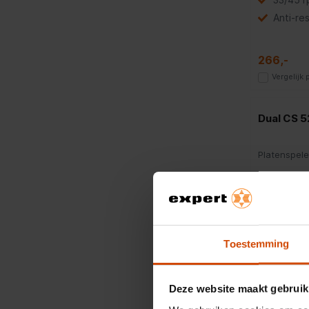
Anti‑re
266,-
Vergelijk
Dual CS 
Platenspele
Dual
Platens
Toestemming
1.099,-
Vergelijk
Deze website maakt gebruik