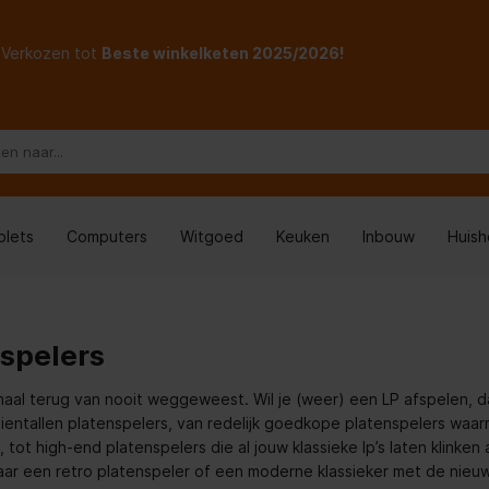
Verkozen tot
Beste winkelketen 2025/2026!
blets
Computers
Witgoed
Keuken
Inbouw
Huis
spelers
emaal terug van nooit weggeweest. Wil je (weer) een LP afspelen, d
entallen platenspelers, van redelijk goedkope platenspelers waarm
, tot high-end platenspelers die al jouw klassieke lp’s laten klinken 
ar een retro platenspeler of een moderne klassieker met de nieuw