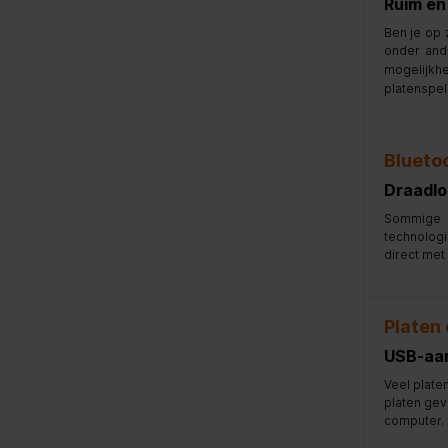
Ruim en
Ben je op 
onder and
mogelijkh
platenspel
Blueto
Draadlo
Sommige p
technologi
direct met
Platen 
USB-aan
Veel plate
platen gev
computer. 