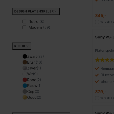
DESIGN PLATENSPELER
345,-
Retro
(8)
Vergelijk
Modern
(59)
Sony PS-
KLEUR
Platenspele
Zwart
(32)
Bruin
(16)
Zilver
(1)
Riem­aan
Wit
(9)
Bluetoo
Rood
(2)
phono-v
Blauw
(1)
379,-
Grijs
(3)
Goud
(2)
Vergelijk
Sony PS-