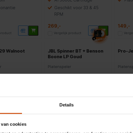
sonantie
Geschikt voor 33 & 45
RPM
269,-
149,-
 product
Vergelijk product
Verge
529 Walnoot
JBL Spinner BT + Benson
Pro-Je
Boone LP Goud
r
Platenspeler
Platens
Bluetooth met AptX-HD
Sta
pelers
Hoogwaardige materialen
Anti
DC-riemaandrijving
OM5
Details
345,-
439,-
 product
Vergelijk product
Verge
 van cookies