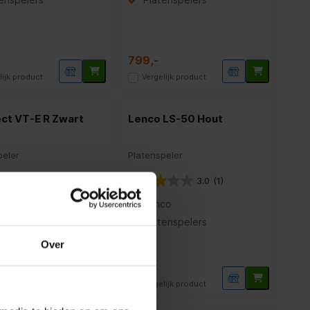
799,-
lijk product
Vergelijk product
ct VT-E R Zwart
Lenco LS-50 Hout
peler
Platenspeler
3.0
(1)
and Design
Lenco
-resonatie plint
Platenspelers
e Cartridge
Over
116,-
lijk product
Vergelijk product