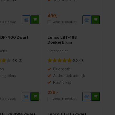
499,-
lijk product
Vergelijk product
 DP-400 Zwart
Lenco LBT-188
Donkerbruin
peler
Platenspeler
4.0
(1)
5.0
(1)
on
Bluetooth
enspelers
Authentiek uiterlijk
Plastic kap
229,-
lijk product
Vergelijk product
 LBT-189WA Zwart
Lenco TT-116 Zwart