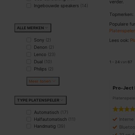
verder.
Ingebouwde speakers
(14)
Topmerken:
Populaire fu
ALLE MERKEN
Platenspele
Sony
(2)
Lees ook:
Pl
Denon
(2)
Lenco
(23)
Dual
(10)
1 - 24
van
67
Philips
(2)
Meer tonen
Pro-Ject 
Platenspele
TYPE PLATENSPELER
Automatisch
(17)
Halfautomatisch
(11)
Interne
Handmatig
(39)
Bluetoo
33 en 