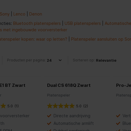
Sony
|
Lenco
|
Denon
ncties:
Bluetooth platenspelers
|
USB platenspelers
|
Automatische
rs met ingebouwde voorversterker
atenspeler kopen: waar op letten?
|
Platenspeler aansluiten op So
Producten per pagina:
Sorteren op:
E1 BT Zwart
Dual CS 618Q Zwart
Pro-Je
r
Platenspeler
Platens
5.0
(1)
5.0
(2)
 voorversterker
Directe aandrijving
Vert
th
Automatische armlift
Blue
45 RPM
Dubbel cardanisch
Voor