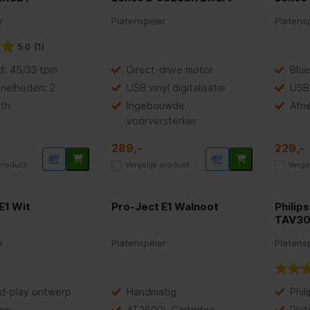
r
Platenspeler
Platens
5.0
(1)
d: 45/33 tpm
Direct-drive motor
Blue
snelheden: 2
USB vinyl digitalisatie
USB 
th
Ingebouwde
Afn
voorversterker
289,-
229,-
 product
Vergelijk product
Verge
E1 Wit
Pro-Ject E1 Walnoot
Philip
TAV30
r
Platenspeler
Platens
d-play ontwerp
Handmatig
Phil
rpm
AT3600L Cartridge
Plat