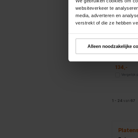
We gebruiken cookies om cont
Lenco LB
websiteverkeer te analyseren
media, adverteren en analys
Platenspele
verstrekt of die ze hebben v
Lenco
Alleen noodzakelijke c
Platens
134,-
Vergelijk
1 - 24
van
67
Platens