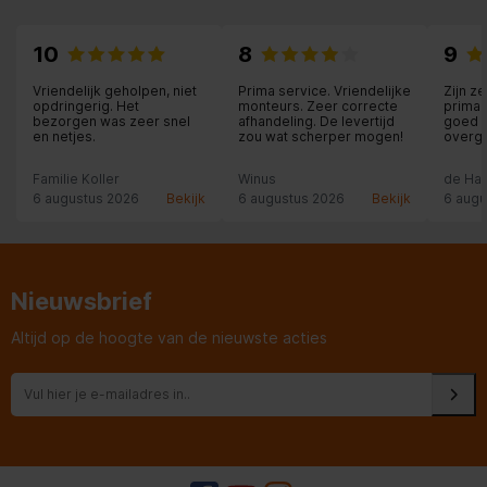
10
8
9
Vriendelijk geholpen, niet
Prima service. Vriendelijke
Zijn z
opdringerig. Het
monteurs. Zeer correcte
prima 
bezorgen was zeer snel
afhandeling. De levertijd
goed 
en netjes.
zou wat scherper mogen!
overg
Familie Koller
Winus
de Ha
6 augustus 2026
Bekijk
6 augustus 2026
Bekijk
6 augu
Nieuwsbrief
Altijd op de hoogte van de nieuwste acties