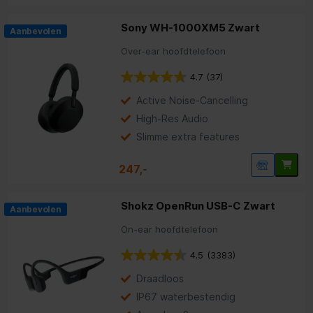
Sony WH-1000XM5 Zwart
Aanbevolen
Over-ear hoofdtelefoon
4.7
(37)
Active Noise-Cancelling
High-Res Audio
Slimme extra features
247,-
Shokz OpenRun USB-C Zwart
Aanbevolen
On-ear hoofdtelefoon
4.5
(3383)
Draadloos
IP67 waterbestendig