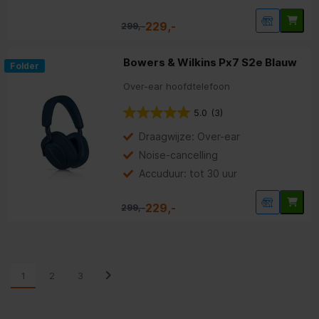
229,-
299,-
Bowers & Wilkins Px7 S2e Blauw
Folder
Over-ear hoofdtelefoon
5.0
(3)
Draagwijze: Over-ear
Noise-cancelling
Accuduur: tot 30 uur
229,-
299,-
1
2
3