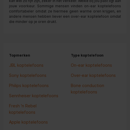
kan wel zo fijn zijn, zeker in het verkeer. Welke bij jou past ligt aan
jouw voorkeur. Sommige mensen vinden on-ear koptelefoons
comfortabeler omdat ze hiermee geen warme oren krijgen, en
andere mensen hebben liever een over-ear koptelefoon omdat
die minder op je oren drukt.
Topmerken
Type koptelefoon
JBL koptelefoons
On-ear koptelefoons
Sony koptelefoons
Over-ear koptelefoons
Philips koptelefoons
Bone conduction
koptelefoons
Sennheiser koptelefoons
Fresh 'n Rebel
koptelefoons
Apple koptelefoons