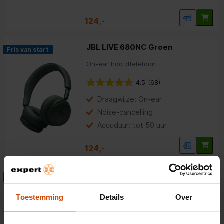
124,-
JBL LIVE 680NC Groen
Fris van start
On-ear hoofdtelefoon
4.5
(68)
Draagwijze: On-ear
Noise-cancelling
Accuduur: tot 50 uur
124,-
JBL LIVE 680NC Oranje
Fris van start
On-ear hoofdtelefoon
Toestemming
Details
Over
4.5
(68)