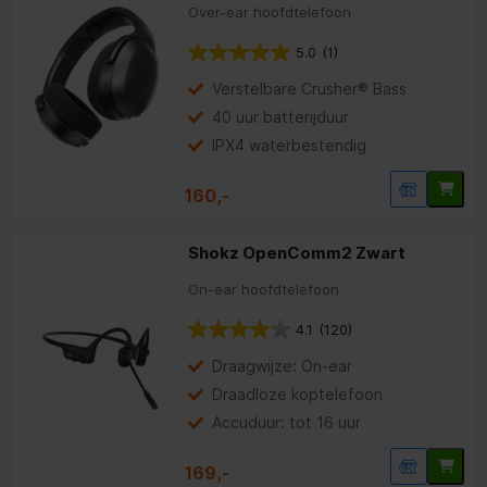
Over-ear hoofdtelefoon
5.0
(1)
Verstelbare Crusher® Bass
40 uur batterijduur
IPX4 waterbestendig
160,-
Shokz OpenComm2 Zwart
On-ear hoofdtelefoon
4.1
(120)
Draagwijze: On-ear
Draadloze koptelefoon
Accuduur: tot 16 uur
169,-