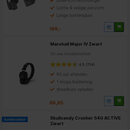
DualPitch-technologie
Lichte & veilige pasvorm
Lange batterijduur
169,-
Marshall Major IV Zwart
On-ear hoofdtelefoon
4.5
(714)
80 uur afspelen
1 knops bediening
draadloos opladen
86,95
Skullcandy Crusher 540 ACTIVE
Aanbevolen
Zwart