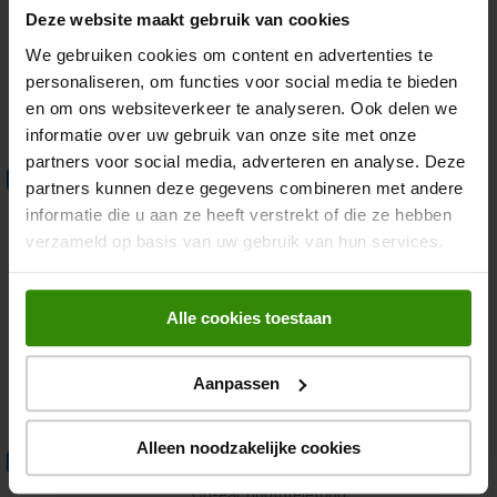
Draagwijze: On-ear
Deze website maakt gebruik van cookies
Noise-cancelling
We gebruiken cookies om content en advertenties te
Accuduur: tot 50 uur
personaliseren, om functies voor social media te bieden
en om ons websiteverkeer te analyseren. Ook delen we
124,-
informatie over uw gebruik van onze site met onze
partners voor social media, adverteren en analyse. Deze
JBL LIVE 680NC Paars
Fris van start
partners kunnen deze gegevens combineren met andere
On-ear hoofdtelefoon
informatie die u aan ze heeft verstrekt of die ze hebben
verzameld op basis van uw gebruik van hun services.
4.5
(68)
Draagwijze: On-ear
Noise-cancelling
Alle cookies toestaan
Accuduur: tot 50 uur
Aanpassen
124,-
Alleen noodzakelijke cookies
JBL LIVE 680NC Wit
Fris van start
On-ear hoofdtelefoon