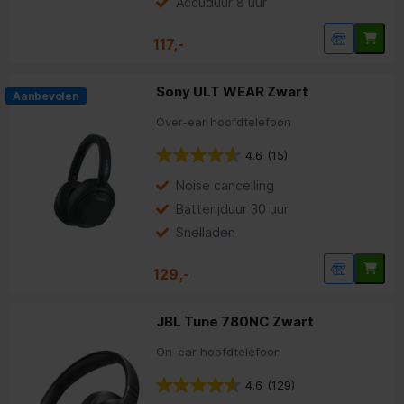
Accuduur 8 uur
117,-
Sony ULT WEAR Zwart
Aanbevolen
Over-ear hoofdtelefoon
4.6
(15)
Noise cancelling
Batterijduur 30 uur
Snelladen
129,-
JBL Tune 780NC Zwart
On-ear hoofdtelefoon
4.6
(129)