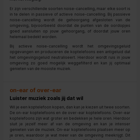
Er zijn verschillende soorten noise-cancelling, maar elke soort is
in te delen in passieve of actieve noise-cancelling. Bij passieve
noise-cancelling wordt de gehoorgang afgesloten van de
omgeving, bijvoorbeeld doordat de punten van de oordopjes
goed aansluiten op jouw gehoorgang, of doordat jouw oren
helemaal bedekt worden.
Bij actieve noise-cancelling wordt het omgevingsgeluid
opgevangen en produceren de koptelefoons een antigeluid dat
het omgevingsgeluid neutraliseert. Hierdoor wordt ruis in jouw
omgeving zo goed mogelijk weggefilterd en kan jij optimaal
genieten van de mooiste muziek.
on-ear of over-ear
Luister muziek zoals jij dat wil
Wil je een koptelefoon kopen, dan kan je kiezen uit twee soorten.
De on-ear koptelefoons en de over-ear koptelefoons. Over-ear
koptelefoons zijn wat groter en bedekken je hele oren. Hierdoor
sluit je jezelf meer af van de omgeving en kan je intenser
genieten van de muziek. On-ear koptelefoons plaatsen meer op
je oren, waardoor je wat meer van de omgeving meekrijgt. Dit