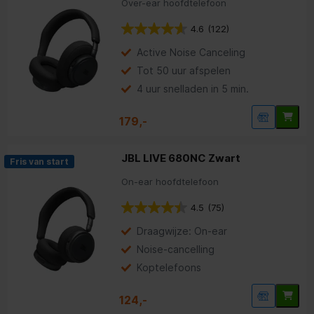
Over-ear hoofdtelefoon
4.6
(122)
Active Noise Canceling
Tot 50 uur afspelen
4 uur snelladen in 5 min.
179,-
JBL LIVE 680NC Zwart
Fris van start
On-ear hoofdtelefoon
4.5
(75)
Draagwijze: On-ear
Noise-cancelling
Koptelefoons
124,-