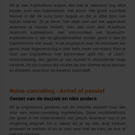
Wil je een koptelefoon kopen, dan kan je uiteraard nog altijd
kiezen voor een koptelefoon met snoer. Het grote voordeel
hiervan is dat de accu nooit opgaat en dat je altijd door kan
blijven luiteren. Zit je liever niet altijd vast aan het apparataat
waarmee je muziek luistert, kies dan voor een draadloze
bluetooth koptelefoon. Het vooroordeel van bluetooth-
koptelefoons is dat de geluidskwaliteit minder goed is dan bij
koptelefoons met snoer. In de beginjaren was dit misschien het
geval, maar tegenwoordig is daar niets meer van waard. Kies je
voor een koptelefoon met bijvoordeel aptX HD- of LDAC-
ondersteuning, dan geniet je van muziek in uitzonderlijk hoge
kwaliteit. Dit zijn codecs die muziek op een slimme wijze opslaan
en afspelen, waardoor de kwaliteit intact blijft.
Noise-cancelling - Actief of passief
Geniet van de muziek en niks anders
Wil je ongestoord genieten van de mooiste muziek? Kies dan
voor een noise-cancelling koptelefoon. Deze hoofdtelefoons
zijn goed in het onderdrukken van geluid, waardoor ruis in de
omgeving wegvalt. Dit is ideaal als je op een druk kantoor
probeert te werken of als je veel reist met de trein, de bus of
met het vliegtuig.