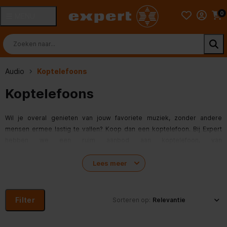
0
MENU
Audio
Koptelefoons
Koptelefoons
Wil je overal genieten van jouw favoriete muziek, zonder andere
mensen ermee lastig te vallen? Koop dan een koptelefoon. Bij Expert
hebben we een ruim aanbod aan koptelefoon, van
draadloze bluetooth koptelefoons
tot koptelefoons met snoer. Wil
je niet gestoord worden? Kies dan voor een
Lees meer
noise-cancelling koptelefoon
die al het omgevingsgeluid
onderdrukt.
Filter
Sorteren op:
JBL
Bij Expert vind je koptelefoons van alle bekende merken, zoals
,
Sony
Sennheiser
Fresh 'n Rebel
Philips
,
,
en
, waardoor je altijd vind