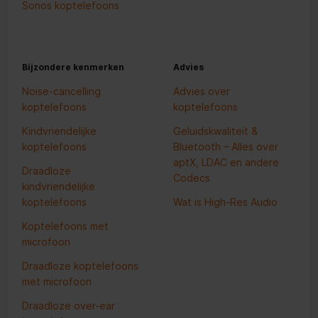
Sonos koptelefoons
Bijzondere kenmerken
Advies
Noise-cancelling
Advies over
koptelefoons
koptelefoons
Kindvriendelijke
Geluidskwaliteit &
koptelefoons
Bluetooth – Alles over
aptX, LDAC en andere
Draadloze
Codecs
kindvriendelijke
koptelefoons
Wat is High-Res Audio
Koptelefoons met
microfoon
Draadloze koptelefoons
met microfoon
Draadloze over-ear