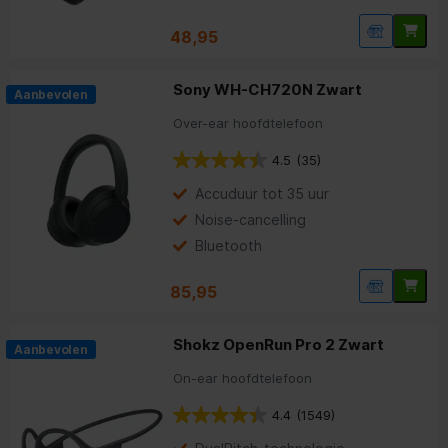
48,95
Sony WH-CH720N Zwart
Aanbevolen
Over-ear hoofdtelefoon
4.5
(35)
Accuduur tot 35 uur
Noise-cancelling
Bluetooth
85,95
Shokz OpenRun Pro 2 Zwart
Aanbevolen
On-ear hoofdtelefoon
4.4
(1549)