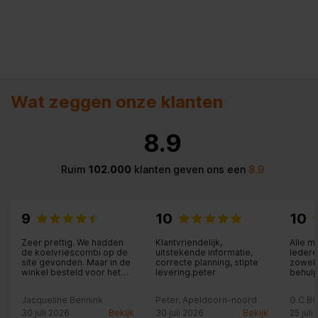
Wat zeggen onze klanten
8.9
Ruim
102.000
klanten geven ons een
8.9
9
10
10
Zeer prettig. We hadden
Klantvriendelijk,
Alle 
de koelvriescombi op de
uitstekende informatie,
Iedere
site gevonden. Maar in de
correcte planning, stipte
zowel 
winkel besteld voor het
levering.peter
behulpza
persoonlijke contact. Dit
oké.
was erg top.
Jacqueline Bennink
Peter, Apeldoorn-noord
G.C.B
30 juli 2026
Bekijk
30 juli 2026
Bekijk
25 juli