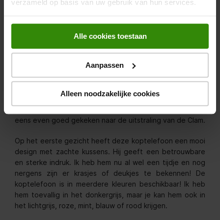
verzameld op basis van uw gebruik van hun services.
Alle cookies toestaan
Geluid en design
Aanpassen
Gebruiksgemak is uitstekend, draagcomfort valt over te
twisten, maar hoe zit het dan met de kwaliteit van de
koptelefoon? Niet geheel onbelangrijk natuurlijk. Ik heb
Alleen noodzakelijke cookies
veel geluisterd! Van muziek met een diepe bas tot aan
podcasts met veel verschillende stemmen. Ook heb ik
eens even goed gekeken naar de uitstraling van de Clam.
Op het eerste gezicht heeft deze koptelefoon een mooi
design met zachte kussens. Hij geeft een betrouwbare
en sterke indruk. Ik heb hem nu al wel een tijdje en nog
nergens zijn er krasjes of deukjes te bekennen! De
koptelefoon is in meerdere kleuren beschikbaar! Ik heb
hem toevallig in het donkergrijs, maar je kan hem ook in
het lichtgrijs, roze, mint, blauw of rood krijgen.