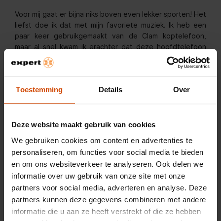
Voor mij gaat er bijna niks boven even lekker sporten! Het
liefst doe ik dat met mijn favoriete muziek. Ik heb een
paar keer gebruikgemaakt van de Clam koptelefoon,
maar al snel kwam ik erachter dat deze hoofdtelefoon
niet optimaal is voor intensief sporten. De Clam is
namelijk een nogal massieve koptelefoon van 240 gram
en het heeft oorkussens van leer. In combinatie met
Toestemming
Details
Over
zweet glijdt de koptelefoon van je hoofd af. Ga je wat
minder intensief sporten? Dan is de Clam een geschikte
koptelefoon.
Deze website maakt gebruik van cookies
We gebruiken cookies om content en advertenties te
personaliseren, om functies voor social media te bieden
en om ons websiteverkeer te analyseren. Ook delen we
informatie over uw gebruik van onze site met onze
Hij geeft een betrouwbare en
partners voor social media, adverteren en analyse. Deze
partners kunnen deze gegevens combineren met andere
sterke indruk
informatie die u aan ze heeft verstrekt of die ze hebben