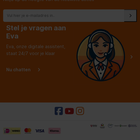
Stel je vragen aan
Eva
Eva, onze digitale assistent,
staat 24/7 voor je klaar
Nu chatten