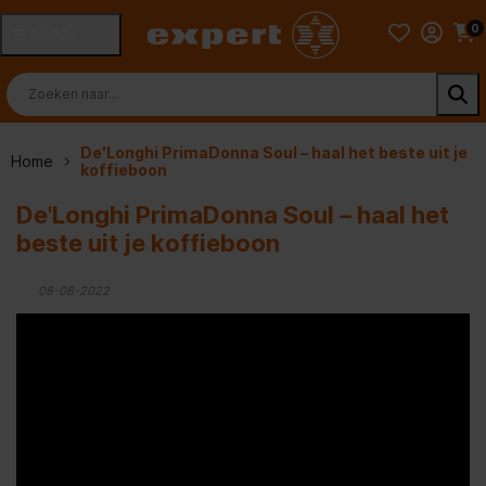
0
MENU
De'Longhi PrimaDonna Soul – haal het beste uit je
Home
koffieboon
De'Longhi PrimaDonna Soul – haal het
beste uit je koffieboon
08-08-2022