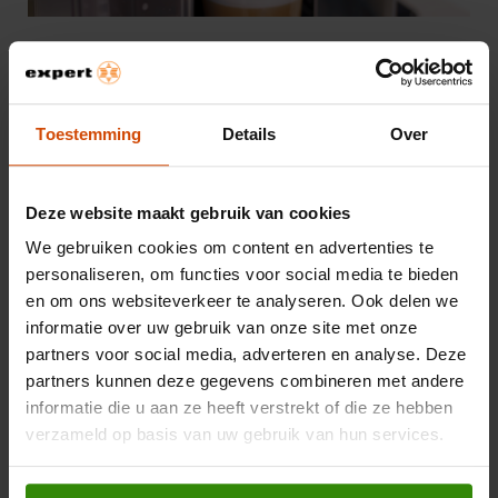
Koffiezetten met de PrimaDonna Soul
Voordat je een heerlijke bak koffie maakt, ga je eerst op je
telefoon naar de Coffee Link-app. Daar geef je onder het
Toestemming
Details
Over
tabje ‘Bean Adapt Technology’ aan welke koffiebonen er
in het apparaat zitten.
Deze website maakt gebruik van cookies
Via het display kun je vervolgens kiezen voor ‘cappuccino’,
‘espresso’ of één van de vele andere specialiteiten. Het
We gebruiken cookies om content en advertenties te
apparaat doet nu automatisch zijn werk. Eerst verwerkt hij
personaliseren, om functies voor social media te bieden
de Bean Adapt-technologie en zoekt hij naar de juiste
en om ons websiteverkeer te analyseren. Ook delen we
instellingen voor het perfecte bakje koffie. Dat kan
informatie over uw gebruik van onze site met onze
eventjes duren, maar na geruime tijd is je koffie helemaal
partners voor social media, adverteren en analyse. Deze
klaar!
partners kunnen deze gegevens combineren met andere
informatie die u aan ze heeft verstrekt of die ze hebben
verzameld op basis van uw gebruik van hun services.