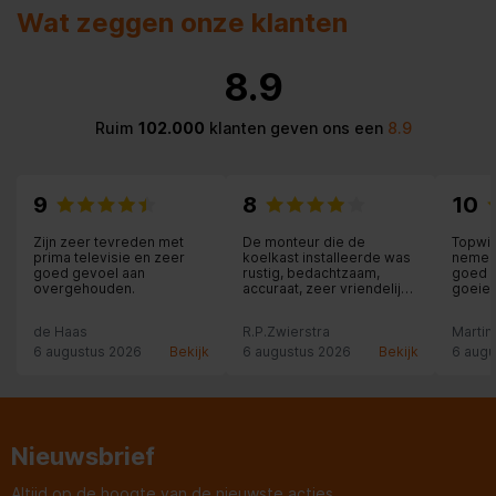
Wat zeggen onze klanten
8.9
Ruim
102.000
klanten geven ons een
8.9
9
8
10
Zijn zeer tevreden met
De monteur die de
Topwi
prima televisie en zeer
koelkast installeerde was
nemen 
goed gevoel aan
rustig, bedachtzaam,
goed m
overgehouden.
accuraat, zeer vriendelijk
goeie 
en professioneel.
Moeilijke klus die
de Haas
R.P.Zwierstra
Martin
uitstekend werd afgerond.
Chapeau!
6 augustus 2026
Bekijk
6 augustus 2026
Bekijk
6 augu
Nieuwsbrief
Altijd op de hoogte van de nieuwste acties