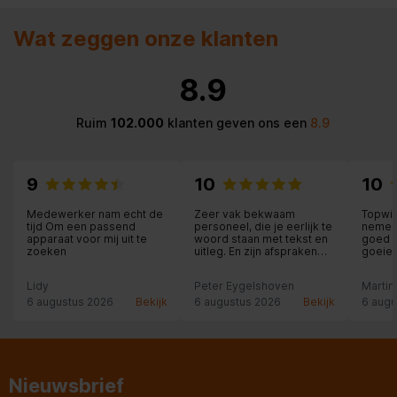
Wat zeggen onze klanten
8.9
Ruim
102.000
klanten geven ons een
8.9
9
10
10
Medewerker nam echt de
Zeer vak bekwaam
Topwi
tijd Om een passend
personeel, die je eerlijk te
nemen 
apparaat voor mij uit te
woord staan met tekst en
goed m
zoeken
uitleg. En zijn afspraken
goeie 
nakomen, ik kan nog veel
schrijven. Maar het beste
Lidy
Peter Eygelshoven
Martin
is deze Expert winkel in
Landgraaf zelf doe
6 augustus 2026
Bekijk
6 augustus 2026
Bekijk
6 augu
ervaren, en met een
glimlach naar huis toe,
deze winkel is een top
ervaring, veel plezier met
Uw aankoop.
Nieuwsbrief