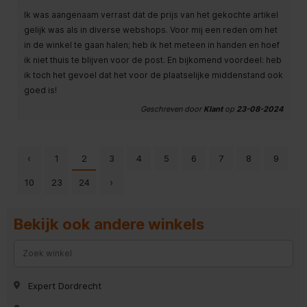
Ik was aangenaam verrast dat de prijs van het gekochte artikel
gelijk was als in diverse webshops. Voor mij een reden om het
in de winkel te gaan halen; heb ik het meteen in handen en hoef
ik niet thuis te blijven voor de post. En bijkomend voordeel: heb
ik toch het gevoel dat het voor de plaatselijke middenstand ook
goed is!
Geschreven door
Klant
op
23-08-2024
‹
1
2
3
4
5
6
7
8
9
10
23
24
›
Bekijk ook andere winkels
Expert Dordrecht