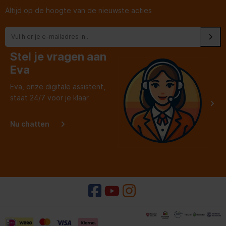
Altijd op de hoogte van de nieuwste acties
Stel je vragen aan
Eva
Eva, onze digitale assistent,
staat 24/7 voor je klaar
Nu chatten