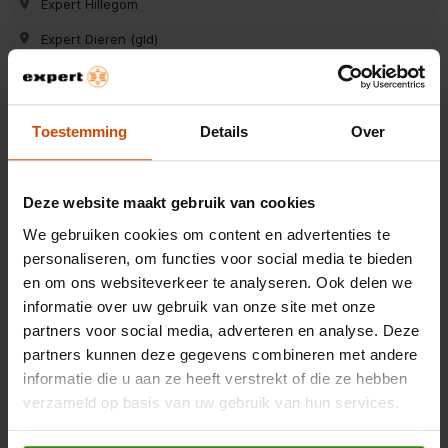
Expert Hillegom
Expert Dieren (gld)
Expert Oss
Expert Surhuisterveen
Toestemming
Details
Over
Expert Wieringerwerf
Expert Roosendaal
Deze website maakt gebruik van cookies
Expert Zutphen
We gebruiken cookies om content en advertenties te
Expert Hoogezand
personaliseren, om functies voor social media te bieden
en om ons websiteverkeer te analyseren. Ook delen we
Expert Ermelo
informatie over uw gebruik van onze site met onze
Expert Krimpen a/d Ijssel
partners voor social media, adverteren en analyse. Deze
partners kunnen deze gegevens combineren met andere
Expert Leeuwarden
informatie die u aan ze heeft verstrekt of die ze hebben
Expert Roden
verzameld op basis van uw gebruik van hun services.
Expert Den Bosch