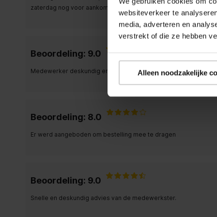
We gebruiken cookies om cont
zaterdag nog voor aankomst. Geweldig blij.
websiteverkeer te analyseren
media, adverteren en analys
verstrekt of die ze hebben v
Beoordeling: 9.0
Medewerker deskundig en duidelijk
Alleen noodzakelijke c
Beoordeling: 8.0
Er werd aangeboden om bestelling mee te dragen
Beoordeling: 9.0
Snelle en deskundig advies van de medewerkster.