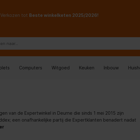
Verkozen tot
Beste winkelketen 2025/2026!
blets
Computers
Witgoed
Keuken
Inbouw
Huis
gen van de Expertwinkel in Deurne die sinds 1 mei 2015 zijn
x; een onafhankelijke partij die Expertklanten benadert nadat
er