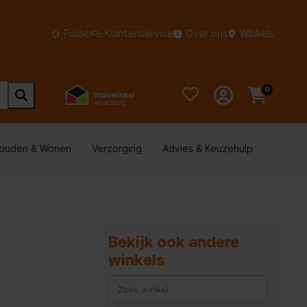
Folder
Klantenservice
Over ons
Winkels
0
houden & Wonen
Verzorging
Advies & Keuzehulp
Bekijk ook andere
winkels