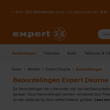
Ruim
102.000 klanten
geven ons gemiddeld een
8,9
Aanbiedingen
Televisies
Audio
Telefoons & Ta
Home
Winkels
Expert Deurne
Beoordelingen
Beoordelingen Expert Deurne
De beoordelingen die u hieronder ziet zijn klantbeoordelin
gedaan. Deze beoordelingen worden verzameld door Feedde
ze een aankoop bij deze winkel hebben gedaan.
Lees me