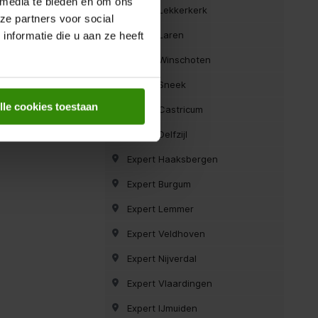
 media te bieden en om ons
Expert Lekkerkerk
ze partners voor social
Expert Laren
nformatie die u aan ze heeft
Expert Winschoten
Expert Sneek
lle cookies toestaan
Expert Castricum
Expert Delfzijl
Expert Haaksbergen
Expert Burgum
Expert Lemmer
Expert Veldhoven
Expert Nijverdal
Expert Vlaardingen
Expert IJmuiden