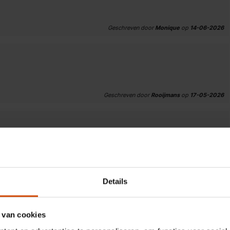
Geschreven door
Monique
op
14-06-2026
Geschreven door
Rooijmans
op
17-05-2026
Geschreven door
Gerard
op
01-05-2026
Details
 van cookies
koelvriescombinatie besteld. Deze kon ik alleen op een zaterdag
ert Deurne ingepland. En ik werd op vrijdag nog even gebeld. En op