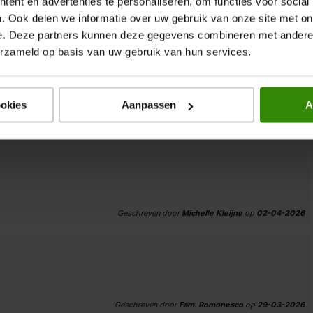
ent en advertenties te personaliseren, om functies voor social
. Ook delen we informatie over uw gebruik van onze site met on
Geschreven door
Ad
op
19-04-2026
e. Deze partners kunnen deze gegevens combineren met andere i
erzameld op basis van uw gebruik van hun services.
ookies
Aanpassen
A
Geschreven door
Hub
op
16-04-2026
Geschreven door
Michelle Kleijne
op
02-04-2026
Geschreven door
Fam. Romonesco
op
29-03-2026