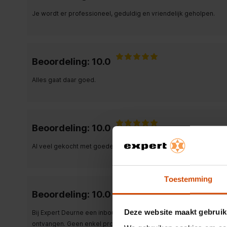
Je wordt er professioneel, geduldig en vriendelijk geholpen.
Beoordeling: 10.0
Alles gaat daar goed.
Beoordeling: 10.0
Al veel gekocht met goede adviezen.
Toestemming
Beoordeling: 10.0
Deze website maakt gebruik
Bij Expert Deurne een inbouwkoelkast en tevens nog een aparte 
ontvangen. Geen enkel probleem. Dat werd keurig door team Exp