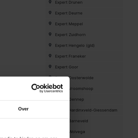
Expert Drunen
Expert Deurne
Expert Meppel
Expert Zuidhorn
Expert Hengelo (gld)
Expert Franeker
Expert Goor
Expert Oosterwolde
Expert Vroomshoop
Expert Gennep
Over
Expert Hardinxveld-Giessendam
Expert Barneveld
Expert Wolvega