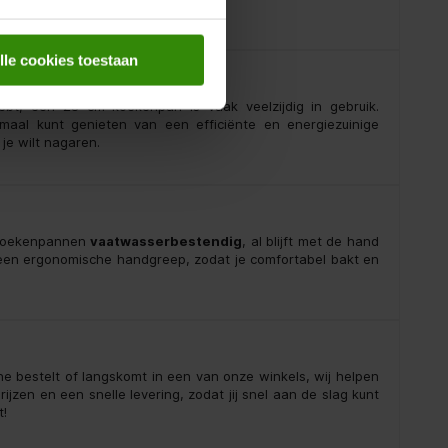
lle cookies toestaan
bt, een 28 cm koekenpan is vaak veelzijdig in gebruik.
imaal kunt genieten van een efficiënte en energiezuinige
je wilt nagaren.
e koekenpannen
vaatwasserbestendig
, al blijft met de hand
een ergonomische handgreep, zodat je comfortabel bakt en
ine bestelt of langskomt in een van onze winkels, wij helpen
jzen en een snelle levering, zodat jij snel aan de slag kunt
t!