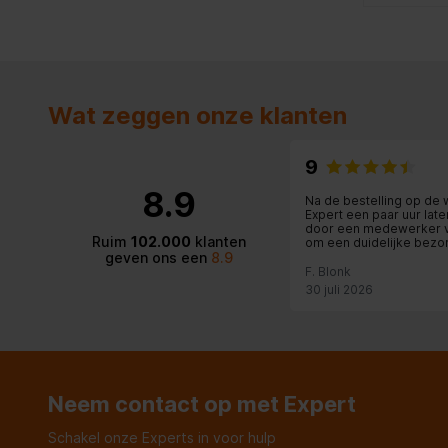
Wat zeggen onze klanten
9
8.9
Na de bestelling op de 
Expert een paar uur lat
door een medewerker v
Ruim
102.000
klanten
om een duidelijke bezo
geven ons een
8.9
tijd af te spreken. Deze
kwam op tijd en werd net
F. Blonk
voordeur afgeleverd!
30 juli 2026
Neem contact op met Expert
Schakel onze Experts in voor hulp