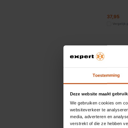
37,95
Vergelijk
1 - 15
van
15
Perfec
Toestemming
Met een
goudbruin
meerdere 
Deze website maakt gebruik
We gebruiken cookies om cont
websiteverkeer te analyseren
Duurza
media, adverteren en analys
Een goede
verstrekt of die ze hebben v
en blijft 