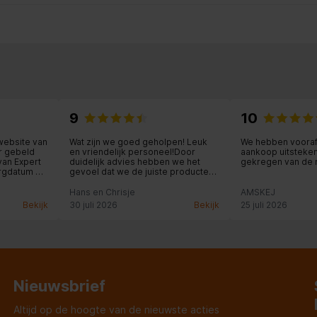
9
10
website van
Wat zijn we goed geholpen! Leuk
We hebben voora
er gebeld
en vriendelijk personeel!Door
aankoop uitsteke
an Expert
duidelijk advies hebben we het
gekregen van de
rgdatum en
gevoel dat we de juiste producten
 bezorging
hebben gekocht.
jes bij de
Hans en Chrisje
AMSKEJ
Bekijk
30 juli 2026
Bekijk
25 juli 2026
Nieuwsbrief
Altijd op de hoogte van de nieuwste acties