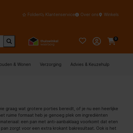
Folder
Klantenservice
Over ons
Winkels
0
houden & Wonen
Verzorging
Advies & Keuzehulp
graag wat grotere porties bereidt, of je nu een heerlijke
 het ruime formaat heb je genoeg plek om ingrediënten
t materiaal: een pan met anti-aanbaklaag voorkomt dat eten
 pan zorgt voor een extra krokant bakresultaat. Ook is het