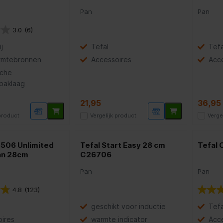
Pan
Pan
3.0
(6)
j
Tefal
Tefa
rmtebronnen
Accessoires
Acc
sche
baklaag
21,95
36,95
 product
Vergelijk product
Verge
506 Unlimited
Tefal Start Easy 28 cm
Tefal
an 28cm
C26706
Pan
Pan
4.8
(123)
geschikt voor inductie
Tefa
ires
warmte indicator
Acc