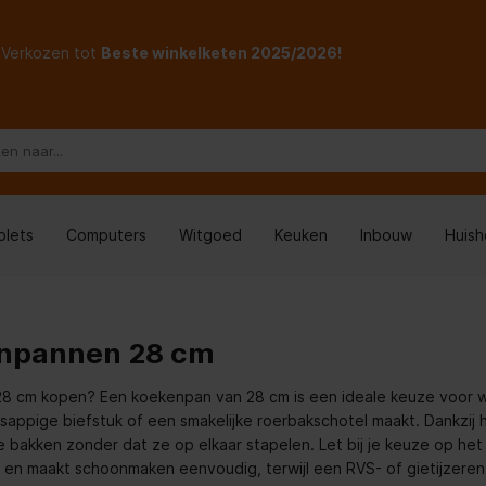
Verkozen tot
Beste winkelketen 2025/2026!
blets
Computers
Witgoed
Keuken
Inbouw
Huis
npannen 28 cm
 cm kopen? Een koekenpan van 28 cm is een ideale keuze voor wie 
sappige biefstuk of een smakelijke roerbakschotel maakt. Dankzij
te bakken zonder dat ze op elkaar stapelen. Let bij je keuze op he
en en maakt schoonmaken eenvoudig, terwijl een RVS- of gietijzeren