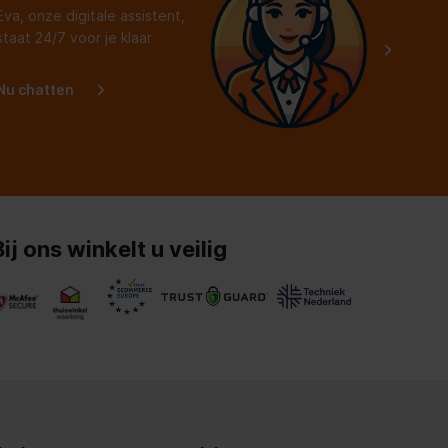
Eva, onze digitale assistent,
staat 24/7 voor je klaar
Nu chatten
Bij ons winkelt u veilig