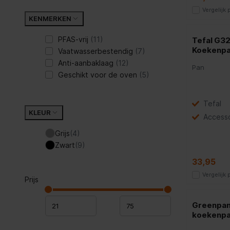
Vergelijk
KENMERKEN
PFAS-vrij
(11)
Tefal G3
Koekenpa
Vaatwasserbestendig
(7)
Anti-aanbaklaag
(12)
Pan
Geschikt voor de oven
(5)
Tefal
KLEUR
Accesso
Grijs
(4)
Zwart
(9)
33,95
Vergelijk
Prijs
Greenpan
koekenp