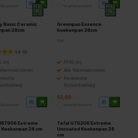
lijk product
Vergelijk product
y Basic Ceramic
Greenpan Essence
npan 28cm
koekenpan 28cm
Pan
5.0
(2)
 Vrij
PFAS Vrij
e Warmtebronnen
Alle Warmtebronnen
amische
Keramische
iaanbaklaag
Antiaanbaklaag
52,95
lijk product
Vergelijk product
 H87906 Extreme
Tefal G76206 Extreme
 Koekenpan 28 cm
Uncoated Koekenpan 28
cm