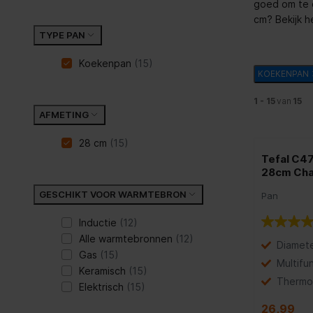
goed om te c
cm? Bekijk h
TYPE PAN
Koekenpan
(15)
KOEKENPAN
1 - 15
van
15
AFMETING
28 cm
(15)
Tefal C4
28cm Cha
GESCHIKT VOOR WARMTEBRON
Pan
Inductie
(12)
Alle warmtebronnen
(12)
Diamete
Gas
(15)
Multifu
Keramisch
(15)
Thermo
Elektrisch
(15)
26,99