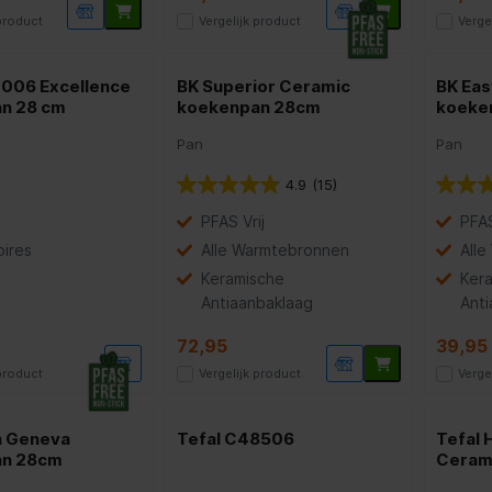
 product
Vergelijk product
Verge
2006 Excellence
BK Superior Ceramic
BK Eas
n 28 cm
koekenpan 28cm
koeke
Pan
Pan
4.9
(15)
PFAS Vrij
PFAS
ires
Alle Warmtebronnen
All
Keramische
Ker
Antiaanbaklaag
Ant
72,95
39,95
 product
Vergelijk product
Verge
 Geneva
Tefal C48506
Tefal
an 28cm
Ceram