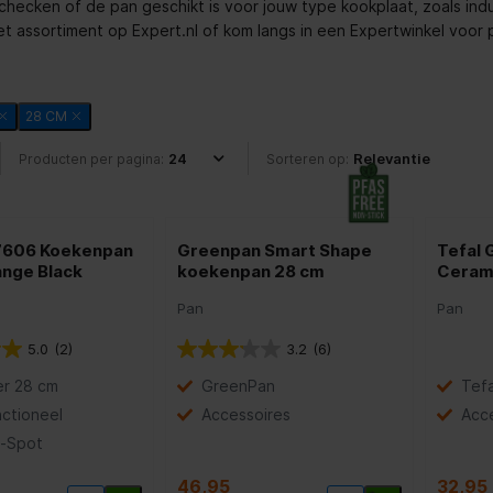
hecken of de pan geschikt is voor jouw type kookplaat, zoals in
et assortiment op Expert.nl of kom langs in een Expertwinkel voor p
28 CM
Producten per pagina:
Sorteren op:
7606 Koekenpan
Greenpan Smart Shape
Tefal 
nge Black
koekenpan 28 cm
Ceram
Pan
Pan
5.0
(2)
3.2
(6)
r 28 cm
GreenPan
Tefa
nctioneel
Accessoires
Acc
-Spot
46,95
32,95