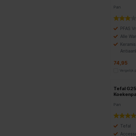
Pan
PFAS Vri
Alle Wa
Kerami
Antiaan
74,95
Vergelijk
Tefal G25
Koekenp
Pan
Tefal
Accesso