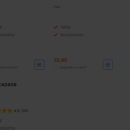
Pan
l
Tefal
essoires
Accessoires
32,95
lijk product
Vergelijk product
 C42406
4.9
(30)
l
essoires