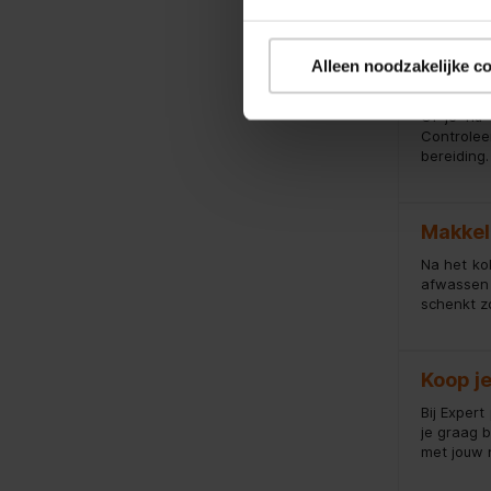
en optima
Alleen noodzakelijke c
Geschi
Of je nu
Controlee
bereiding.
Makkel
Na het ko
afwassen 
schenkt z
Koop j
Bij Expert
je graag b
met jouw 