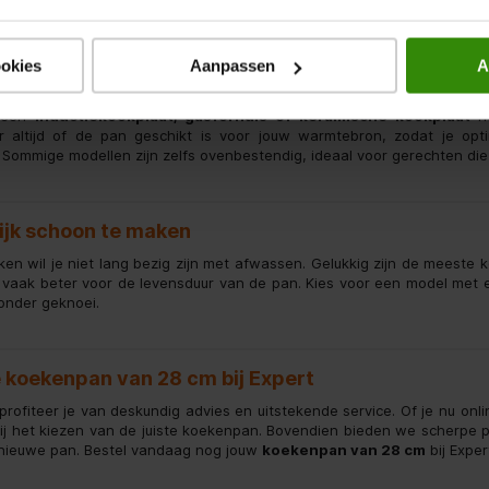
le controle over de temperatuur.
ookies
Aanpassen
A
kt voor alle warmtebronnen
 een
inductiekookplaat, gasfornuis of keramische kookplaat
he
r altijd of de pan geschikt is voor jouw warmtebron, zodat je opt
 Sommige modellen zijn zelfs ovenbestendig, ideaal voor gerechten die 
ijk schoon te maken
ken wil je niet lang bezig zijn met afwassen. Gelukkig zijn de meest
vaak beter voor de levensduur van de pan. Kies voor een model met 
onder geknoei.
e koekenpan van 28 cm bij Expert
 profiteer je van deskundig advies en uitstekende service. Of je nu onl
ij het kiezen van de juiste koekenpan. Bovendien bieden we scherpe pri
nieuwe pan. Bestel vandaag nog jouw
koekenpan van 28 cm
bij Exper