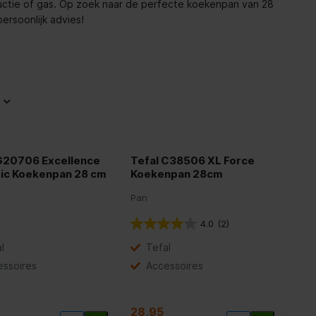
ductie of gas. Op zoek naar de perfecte koekenpan van 28
ersoonlijk advies!
G20706 Excellence
Tefal C38506 XL Force
ic Koekenpan 28 cm
Koekenpan 28cm
Pan
4.0
(2)
l
Tefal
essoires
Accessoires
28,95