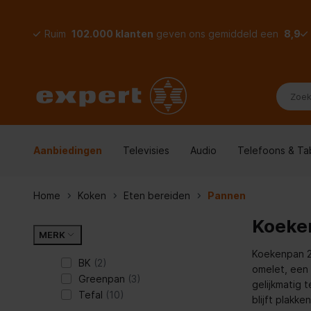
Ruim
102.000 klanten
geven ons gemiddeld een
8,9
Aanbiedingen
Televisies
Audio
Telefoons & Ta
Home
Koken
Eten bereiden
Pannen
Koeke
MERK
Koekenpan 28
BK
(2)
omelet, een 
Greenpan
(3)
gelijkmatig 
Tefal
(10)
blijft plakk