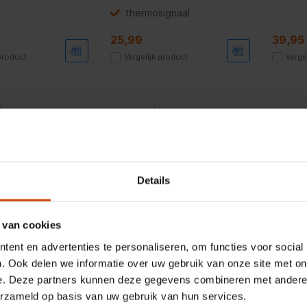
thermosignaal
25,99
39,95
 product
Vergelijk product
Verge
Producten per pagina:
Sorteren op:
te bakresultaten met een koekenpan van 28 cm
Details
koekenpan van 28 cm
bereid je moeiteloos de lekkerste gerechten. 
e pannenkoek wilt bakken, deze pan biedt genoeg ruimte en een gelij
ingrediënten tegelijk bakken zonder dat ze tegen elkaar aan plakken.
 van cookies
ent en advertenties te personaliseren, om functies voor social
. Ook delen we informatie over uw gebruik van onze site met on
am en krasbestendig
e. Deze partners kunnen deze gegevens combineren met andere i
 koekenpan gaat jarenlang mee. Kies je voor een pan met een
slijt
erzameld op basis van uw gebruik van hun services.
je eten niet plakken. Veel modellen zijn gemaakt van
robuust aluminium