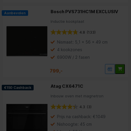
Bosch PVS731HC1M EXCLUSIV
Aanbevolen
Inductie kookplaat
4.8
(133)
Nismaat: 5,1 x 56 x 49 cm
4 kookzones
6900W / 2 fasen
799,-
Atag CX6471C
€150 Cashback
Inbouw oven met magnetron
4.3
(3)
Prijs na cashback: €1049
Nishoogte: 45 cm