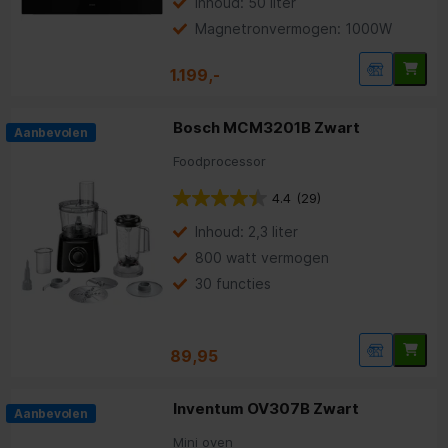
Inhoud: 50 liter
Magnetronvermogen: 1000W
1.199,-
Bosch MCM3201B Zwart
Aanbevolen
Foodprocessor
4.4
(29)
Inhoud: 2,3 liter
800 watt vermogen
30 functies
89,95
Inventum OV307B Zwart
Aanbevolen
Mini oven