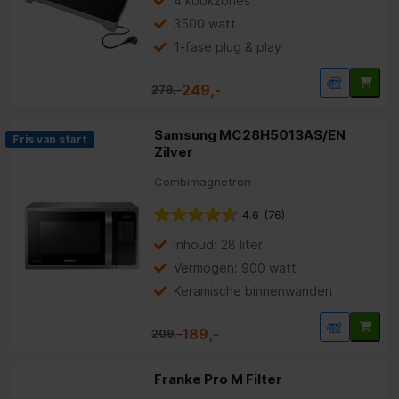
4 kookzones
3500 watt
1-fase plug & play
249,-
279,-
Samsung MC28H5013AS/EN
Fris van start
Zilver
Combimagnetron
4.6
(76)
Inhoud: 28 liter
Vermogen: 900 watt
Keramische binnenwanden
189,-
209,-
Franke Pro M Filter