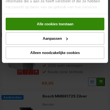
informatie die u aan ze heeft verstrekt of die ze hebben
4 snelheden
verzameld op basis van uw gebruik van hun services.
Moment- en turbostand
39,95
Alle cookies toestaan
Fritel FR 1450 Zilver
Aanbevolen
Aanpassen
Friteuse
4.6
(29)
Alleen noodzakelijke cookies
Inhoud: 3 liter
2200 watt vermogen
Koude zone techniek
69,95
Bosch MMB6172S Zilver
Aanbevolen
Blender