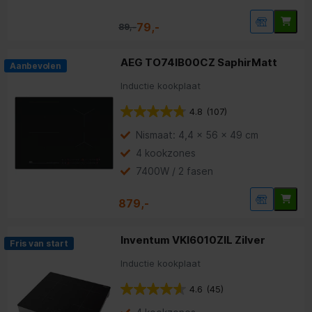
79,-
89,-
AEG TO74IB00CZ SaphirMatt
Aanbevolen
Inductie kookplaat
4.8
(107)
Nismaat: 4,4 x 56 x 49 cm
4 kookzones
7400W / 2 fasen
879,-
Inventum VKI6010ZIL Zilver
Fris van start
Inductie kookplaat
4.6
(45)