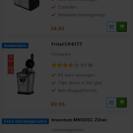
2 sneden
Variabele bruiningsknop
34,95
Fritel CP4177
Aanbevolen
Citruspers
3.7
(3)
85 watt vermogen
Tapt direct in het glas
Anti-druppelfunctie
69,95
Inventum MN305C Zilver
Extra fabrieksgarantie
Combimagnetron