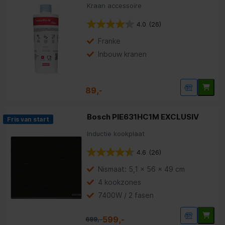
Kraan accessoire
4.0
(26)
Franke
Inbouw kranen
89,-
Bosch PIE631HC1M EXCLUSIV
Fris van start
Inductie kookplaat
4.6
(26)
Nismaat: 5,1 x 56 x 49 cm
4 kookzones
7400W / 2 fasen
599,-
699,-