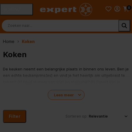
0
MENU
Home
Koken
Koken
De keuken neemt een belangrijke plaats in binnen ons leven. Ben je
een echte keukenprins(es) en vind je het heerlijk om uitgebreid te
koken? Of houd je meer van snel en makkelijk? Bij Expert kun je
terecht voor groot keukenapparatuur zoals een fornuis, oven,
magnetron, kookplaat, afzuigkap, kleiner keukenapparatuur zoals
Lees meer
blenders
, en verder alles om je eten te bereiden. Daarnaast
hebben we een groot assortiment aan inbouwapparatuur, zoals
een inbouwkookplaat, inbouwoven of inbouwmagnetron. Laat je
Filter
Sorteren op:
met name bij inbouwapparaten goed voorlichten. Kijk op onze
website of kom naar 1 van onze 140 Expert winkels. Onze Experts