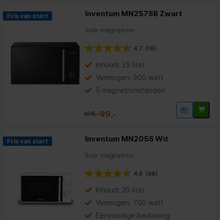
helpen je graag.
Inventum MN257SB Zwart
Fris van start
Topmerken:
Solo magnetron
Bosch
Bestron
Princess
|
|
4.7
(16)
Inhoud: 25 liter
Meest bekeken:
Vermogen: 900 watt
Fornuizen
Ovens
Kookplaten
5 magnetronstanden
Magnetrons
|
|
|
|
Afzuigkappen
Mixen en Snijden
Eten bereiden
|
|
99,-
109,-
Inventum MN205S Wit
Fris van start
Solo magnetron
4.6
(96)
Inhoud: 20 liter
Vermogen: 700 watt
Eenvoudige bediening