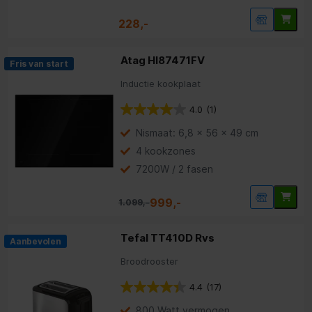
228,-
Atag HI87471FV
Fris van start
Inductie kookplaat
4.0
(1)
Nismaat: 6,8 x 56 x 49 cm
4 kookzones
7200W / 2 fasen
999,-
1.099,-
Tefal TT410D Rvs
Aanbevolen
Broodrooster
4.4
(17)
800 Watt vermogen