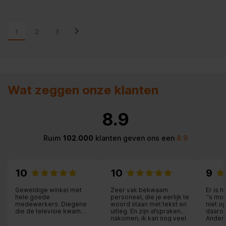
1
2
3
Wat zeggen onze klanten
8.9
Ruim
102.000
klanten geven ons een
8.9
10
10
9
Geweldige winkel met
Zeer vak bekwaam
Er is 
hele goede
personeel, die je eerlijk te
‘‘s mo
medewerkers. Diegene
woord staan met tekst en
niet o
die de televisie kwam
uitleg. En zijn afspraken
daarom
plaatsen zeer vakkundig
nakomen, ik kan nog veel
Andere
en heel beleefd. Ik raad
schrijven. Maar het beste
betaal