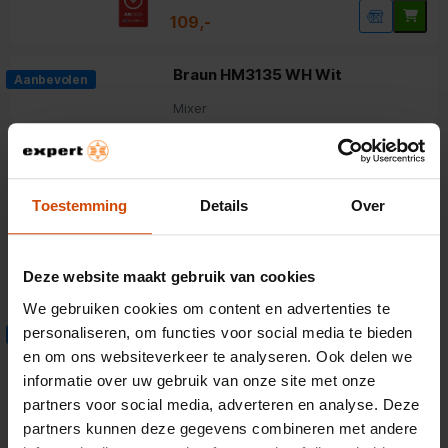
109,-
Braun HM3135 WH Wit
Aanbevolen
Mixer
4.3
(43)
500 watt vermogen
5 snelheden
Toestemming
Details
Over
SmartMix technologie
62,95
Deze website maakt gebruik van cookies
We gebruiken cookies om content en advertenties te
Bosch MFQ2420B Zwart
personaliseren, om functies voor social media te bieden
Aanbevolen
en om ons websiteverkeer te analyseren. Ook delen we
Mixer
informatie over uw gebruik van onze site met onze
4.3
(32)
partners voor social media, adverteren en analyse. Deze
partners kunnen deze gegevens combineren met andere
400 watt vermogen