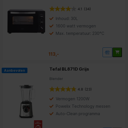
4.1
(34)
Inhoud: 30L
1600 watt vermogen
Max. temperatuur: 230°C
113,-
Tefal BL871D Grijs
Aanbevolen
Blender
4.8
(23)
Vermogen 1200W
Powelix Technology messen
Auto-Clean programma