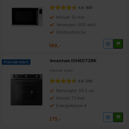
4.6
(89)
Inhoud: 30 liter
Vermogen: 900 watt
Ontdooifunctie
189,-
Inventum IOH6072RK
Fris van start
Inbouw oven
4.6
(26)
Nishoogte: 59,5 cm
Inhoud: 72 liter
Energieklasse A
275,-