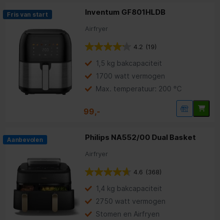
Inventum GF801HLDB
Fris van start
Airfryer
4.2
(19)
1,5 kg bakcapaciteit
1700 watt vermogen
Max. temperatuur: 200 °C
99,-
Philips NA552/00 Dual Basket
Aanbevolen
Airfryer
4.6
(368)
1,4 kg bakcapaciteit
2750 watt vermogen
Stomen en Airfryen