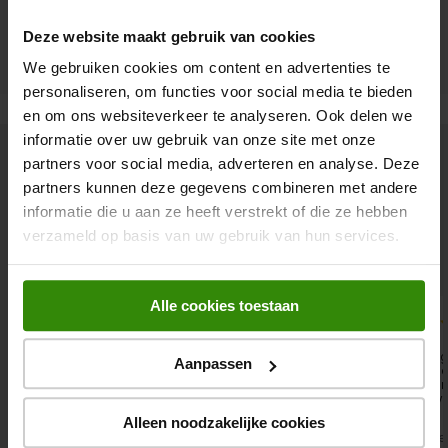
Deze website maakt gebruik van cookies
We gebruiken cookies om content en advertenties te
personaliseren, om functies voor social media te bieden
en om ons websiteverkeer te analyseren. Ook delen we
informatie over uw gebruik van onze site met onze
Wat zeggen onze klanten
partners voor social media, adverteren en analyse. Deze
partners kunnen deze gegevens combineren met andere
8.9
informatie die u aan ze heeft verstrekt of die ze hebben
verzameld op basis van uw gebruik van hun services.
Ruim
102.000
klanten geven ons een
8.9
Alle cookies toestaan
10
9
10
Zeer kundige
Na het bezoek van de
Zeer 
Aanpassen
werknemers, goede uitleg
monteur zijn we snel en
Arjan 
ook met betrekking op de
naar volle tevredenheid
maken
toekomst. Goede sfeer in
aan een nieuw
klantvr
de winkel. Heerlijk om
wasmachine geholpen.
Alleen noodzakelijke cookies
contact te hebben met
Willy Willems
Frans
Marce
kundige medewerkers