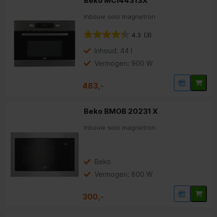
Beko MCI44313X
Inbouw solo magnetron
4.3
(3)
Inhoud: 44 l
Vermogen: 900 W
483,-
Beko BMOB 20231 X
Inbouw solo magnetron
Beko
Vermogen: 800 W
300,-