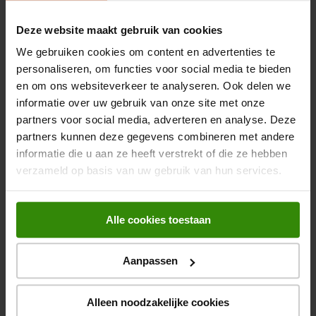
Beko BMOB17131X
Deze website maakt gebruik van cookies
Inbouw solo magnetron
We gebruiken cookies om content en advertenties te
personaliseren, om functies voor social media te bieden
en om ons websiteverkeer te analyseren. Ook delen we
Beko
informatie over uw gebruik van onze site met onze
Vermogen: 700 W
partners voor social media, adverteren en analyse. Deze
partners kunnen deze gegevens combineren met andere
288,-
informatie die u aan ze heeft verstrekt of die ze hebben
verzameld op basis van uw gebruik van hun services.
Beko BMGB25332BG
Inbouw solo magnetron
Alle cookies toestaan
4.0
(1)
Beko
Aanpassen
Vermogen: 900 W
389,-
Alleen noodzakelijke cookies