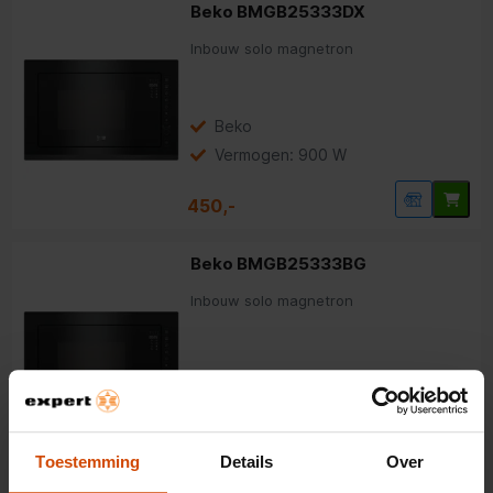
Beko BMGB25333DX
Inbouw solo magnetron
Beko
Vermogen: 900 W
450,-
Beko BMGB25333BG
Inbouw solo magnetron
Beko
Vermogen: 900 W
469,-
Toestemming
Details
Over