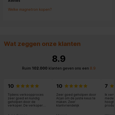
Advies
Welke magnetron kopen?
Wat zeggen onze klanten
8.9
Ruim
102.000
klanten geven ons een
8.9
10
10
7
Tijdens verkoopproces
Zeer goed geholpen door
Ik ver
zeer goed en kundig
Arjan om de juiste keus te
medew
geholpen door de
maken. Zeer
hoogte
verkoper. De verkoper
klantvriendelijk
produc
denkt mee en adviseert.
bijzon
Aflevering gebeurt door
klant 