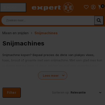
0
MENU
Mixen en snijden
Snijmachines
Snijmachines
Snijmachine kopen? Bepaal precies de dikte van plakjes vlees,
kaas, brood of groente met een snijmachine. Met een glad mes kun
je dunne plakjes kaas of vlees snijden en met een gekarteld mes
groente en brood. De snijdikte is makkelijk in te stellen. Bestel een
Lees meer
snijmachine bij Expert.nl of laat je adviseren bij één van onze
140 Expertwinkels
.
Filter
Sorteren op: