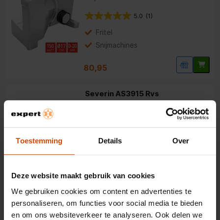
5.0
(1)
Fritel
Snijmachines
80,95
Severin AS3915 Rvs
Snijmachine
Toestemming
Details
Over
Snijbreedte: tot 15 mm
180 watt vermogen
RVS mes
Deze website maakt gebruik van cookies
We gebruiken cookies om content en advertenties te
99,95
personaliseren, om functies voor social media te bieden
en om ons websiteverkeer te analyseren. Ook delen we
Severin AS3912