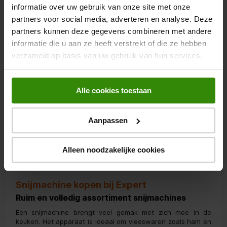
informatie over uw gebruik van onze site met onze
Snijmachine
partners voor social media, adverteren en analyse. Deze
partners kunnen deze gegevens combineren met andere
4.8
(5)
informatie die u aan ze heeft verstrekt of die ze hebben
Severin
verzameld op basis van uw gebruik van hun services.
Snijmachines
Alle cookies toestaan
41,95
Aanpassen
Alleen noodzakelijke cookies
Snijmachine kopen bij Expert
Ruim en volledig assortiment snijmachines
Een snijmachine brengt veel gemak met zich mee in de
keuken. Het apparaat is ideaal om vleeswaren zoals ham en