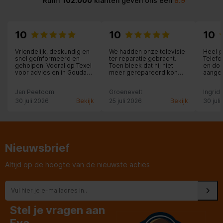
Ruim
102.000
klanten geven ons een
8.9
10
10
10
Vriendelijk, deskundig en
We hadden onze televisie
Heel g
snel geïnformeerd en
ter reparatie gebracht.
Telefo
geholpen. Vooral op Texel
Toen bleek dat hij niet
en do
voor advies en in Gouda
meer gerepareerd kon
aangez
voor deskundige hulp
worden, zijn we zeer snel
chroni
op de hoogte gebracht
naar e
Jan Peetoom
Groenevelt
Ingrid
door Expert en goed
bezor
geholpen bij het kiezen
afgesp
30 juli 2026
Bekijk
25 juli 2026
Bekijk
30 juli
van een nieuwe tv. Fijne
bezorg
winkel, top service.
Vriend
behul
medew
Nieuwsbrief
Altijd op de hoogte van de nieuwste acties
Stel je vragen aan
Eva