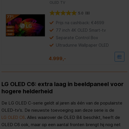
OLED TV
5.0
(8)
5.0
van
Prijs na cashback: €4699
de
5
77 inch 4K OLED Smart-tv
sterren.
Separate Control Box
8
beoordelingen
Ultradunne Wallpaper OLED
4.999,-
LG OLED C6: extra laag in beeldpaneel voor
hogere helderheid
De LG OLED C-serie geldt al jaren als één van de populairste
OLED-tv’s. De nieuwste toevoeging aan deze serie is de
. Alles waarover de OLED B4 beschikt, heeft de
LG OLED C6
OLED C6 ook, maar op een aantal fronten brengt hij nog net