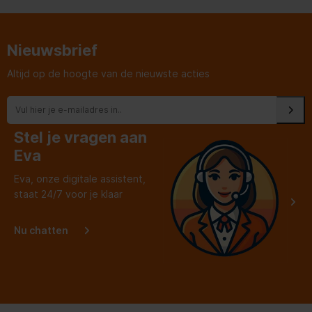
service erbij en dat is ons
fantast
dat zeker waard.
kastde
werd n
een se
Nieuwsbrief
Altijd op de hoogte van de nieuwste acties
Stel je vragen aan
Eva
Eva, onze digitale assistent,
staat 24/7 voor je klaar
Nu chatten