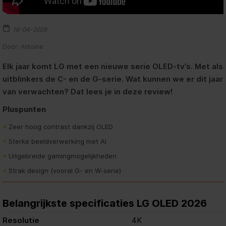
16-04-2026
Door: Antoine
Elk jaar komt LG met een nieuwe serie OLED-tv’s. Met als
uitblinkers de C- en de G-serie. Wat kunnen we er dit jaar
van verwachten? Dat lees je in deze review!
Pluspunten
+
Zeer hoog contrast dankzij OLED
+
Sterke beeldverwerking met AI
+
Uitgebreide gamingmogelijkheden
+
Strak design (vooral G- en W-serie)
Belangrijkste specificaties LG OLED 2026
Resolutie
4K