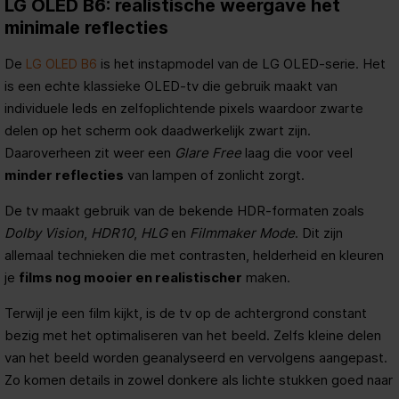
LG OLED B6: realistische weergave het
minimale reflecties
De
is het instapmodel van de LG OLED-serie. Het
LG OLED B6
is een echte klassieke OLED-tv die gebruik maakt van
individuele leds en zelfoplichtende pixels waardoor zwarte
delen op het scherm ook daadwerkelijk zwart zijn.
Daaroverheen zit weer een
Glare Free
laag die voor veel
minder reflecties
van lampen of zonlicht zorgt.
De tv maakt gebruik van de bekende HDR-formaten zoals
Dolby Vision
,
HDR10
,
HLG
en
Filmmaker Mode
. Dit zijn
allemaal technieken die met contrasten, helderheid en kleuren
je
films nog mooier en realistischer
maken.
Terwijl je een film kijkt, is de tv op de achtergrond constant
bezig met het optimaliseren van het beeld. Zelfs kleine delen
van het beeld worden geanalyseerd en vervolgens aangepast.
Zo komen details in zowel donkere als lichte stukken goed naar