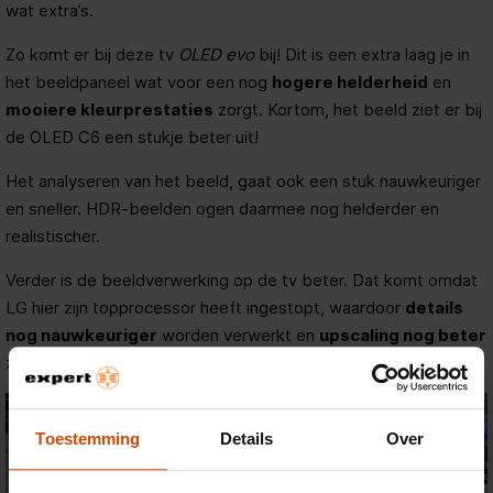
wat extra’s.
Zo komt er bij deze tv
OLED evo
bij! Dit is een extra laag je in
het beeldpaneel wat voor een nog
hogere helderheid
en
mooiere kleurprestaties
zorgt. Kortom, het beeld ziet er bij
de OLED C6 een stukje beter uit!
Het analyseren van het beeld, gaat ook een stuk nauwkeuriger
en sneller. HDR-beelden ogen daarmee nog helderder en
realistischer.
Verder is de beeldverwerking op de tv beter. Dat komt omdat
LG hier zijn topprocessor heeft ingestopt, waardoor
details
nog nauwkeuriger
worden verwerkt en
upscaling nog beter
zijn werk doet.
Toestemming
Details
Over