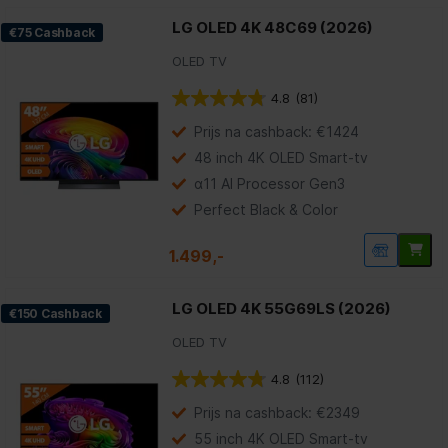
LG OLED 4K 48C69 (2026)
€75 Cashback
OLED TV
4.8
(81)
4.8
van
Prijs na cashback: €1424
de
5
48 inch 4K OLED Smart-tv
sterren.
α11 AI Processor Gen3
81
beoordelingen
Perfect Black & Color
1.499,-
LG OLED 4K 55G69LS (2026)
€150 Cashback
OLED TV
4.8
(112)
4.8
van
Prijs na cashback: €2349
de
5
55 inch 4K OLED Smart-tv