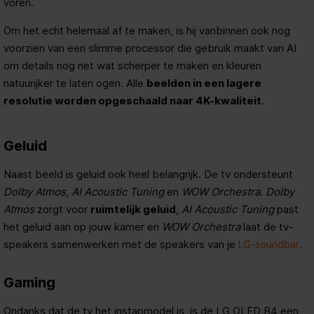
voren.
Om het echt helemaal af te maken, is hij vanbinnen ook nog
voorzien van een slimme processor die gebruik maakt van AI
om details nog net wat scherper te maken en kleuren
natuurijker te laten ogen. Alle
beelden in een lagere
resolutie worden opgeschaald naar 4K-kwaliteit
.
Geluid
Naast beeld is geluid ook heel belangrijk. De tv ondersteunt
Dolby Atmos
,
AI Acoustic Tuning
en
WOW Orchestra
.
Dolby
Atmos
zorgt voor
ruimtelijk geluid
,
AI Acoustic Tuning
past
het geluid aan op jouw kamer en
WOW Orchestra
laat de tv-
speakers samenwerken met de speakers van je
.
LG-soundbar
Gaming
Ondanks dat de tv het instapmodel is, is de LG OLED B4 een