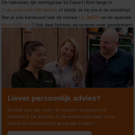
De televisies zijn verkrijgbaar bij Expert! Kom langs in
of bekijk ze bij ons in de webshop!
1 van onze ruim 140 winkels
Ben je ook benieuwd naar de nieuwe
en de speciale
LG QNED’s
? Ook daar hebben wij reviews over geschreven!
Micro RGB-tv’s
Liever persoonlijk advies?
Bezoek een van onze 140 winkels verspreid over
Nederland. De adviseur in de winkel staat klaar om te
helpen en beantwoordt graag alle vragen!