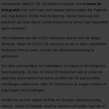
vernieuwde
WebOS 26
. Dit platform brengt vooral
meer AI-
integratie
met zich mee, een nieuwe persoonlijke
My Page
en
een nog betere
Home Hub
bediening. Verder behoudt het
platform zijn fijne
Quick Cards
waarmee je direct naar bepaalde
apps navigeert.
Het bedienen van de OLED-televisies doe je met de
Magic
Remote
. Vanaf de OLED C6-serie kun je de tv zelfs
handsfree
bedienen met je stem, zonder de afstandsbediening te
gebruiken.
Om alles persoonlijker en makkelijker te maken is AI-integratie
heel belangrijk. Zo kan
AI Voice ID
herkennen wie er praat en
daarmee automatisch het juiste profiel met de persoonlijke
instellingen selecteren. Met
AI Chatbot
kun je vragen stellen of
hulp krijgen bij instellingen.
Verder kun je met
Apple AirPlay
en
Google Cast
eenvoudig
video’s, foto’s of muziek vanaf je telefoon of tablet naar de tv