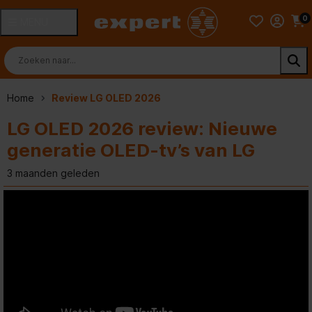
0
MENU
Home
Review LG OLED 2026
LG OLED 2026 review: Nieuwe
generatie OLED-tv’s van LG
3 maanden geleden