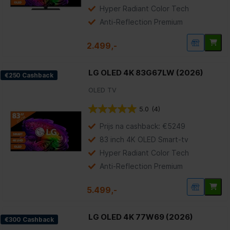
sterren.
Hyper Radiant Color Tech
112
beoordelingen
Anti-Reflection Premium
2.499,-
LG OLED 4K 83G67LW (2026)
€250 Cashback
OLED TV
5.0
(4)
5.0
van
Prijs na cashback: €5249
de
5
83 inch 4K OLED Smart-tv
sterren.
Hyper Radiant Color Tech
4
beoordelingen
Anti-Reflection Premium
5.499,-
LG OLED 4K 77W69 (2026)
€300 Cashback