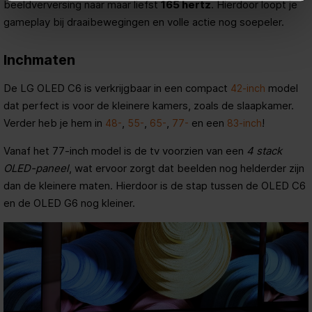
beeldverversing naar maar liefst
165 hertz
. Hierdoor loopt je
gameplay bij draaibewegingen en volle actie nog soepeler.
Inchmaten
De LG OLED C6 is verkrijgbaar in een compact
model
42-inch
dat perfect is voor de kleinere kamers, zoals de slaapkamer.
Verder heb je hem in
,
,
,
en een
!
48-
55-
65-
77-
83-inch
Vanaf het 77-inch model is de tv voorzien van een
4 stack
OLED-paneel
, wat ervoor zorgt dat beelden nog helderder zijn
dan de kleinere maten. Hierdoor is de stap tussen de OLED C6
en de OLED G6 nog kleiner.