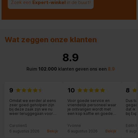
Zoek een
Expert-winkel
in de buurt!
Wat zeggen onze klanten
8.9
Ruim
102.000
klanten geven ons een
8.9
9
10
8
Omdat we eerder al eens
Voor goede service en
Dus to
zeer goed geholpen zijn
vriendelijk personeel waar
gegaan
bij deze zaak zijn we nu
je ontvangen wordt met
dat ik
weer teruggegaan voor
een kop koffie en goede
bij Ex
aankoop van een JBL-
uitleg krijgt moet je echt
een he
speaker. Weliswaar ietsje
hier zijn.
medewe
CarolienS
Yvonne
Edith 
duurder dan via internet
die al
(ca. 14 euro) maar dan heb
en me
6 augustus 2026
Bekijk
6 augustus 2026
Bekijk
6 augu
je persoonlijk advies en
de lev