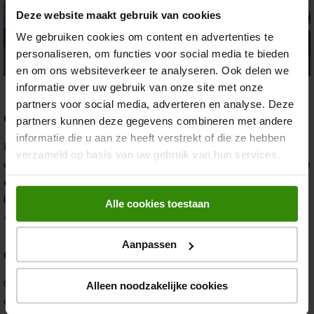
Deze website maakt gebruik van cookies
We gebruiken cookies om content en advertenties te
personaliseren, om functies voor social media te bieden
en om ons websiteverkeer te analyseren. Ook delen we
informatie over uw gebruik van onze site met onze
partners voor social media, adverteren en analyse. Deze
Geluid
partners kunnen deze gegevens combineren met andere
informatie die u aan ze heeft verstrekt of die ze hebben
Los van het 42-inch model van de OLED C6-serie, is het geluid
verzameld op basis van uw gebruik van hun services.
ook stukken beter dan bij de OLED B6-serie. Dat komt door de
extra speakers
en het
dubbele vermogen
wat daarbij komt
kijken. Je ervaart een voller geluid. Zeker als je dat via
WOW
Alle cookies toestaan
Orchestra
combineert met een soundbar.
Aanpassen
Gaming
Op het gebied van gaming was de OLED B6-serie al vrij
Alleen noodzakelijke cookies
compleet, maar bij de LG OLED C6 gaat de maximale