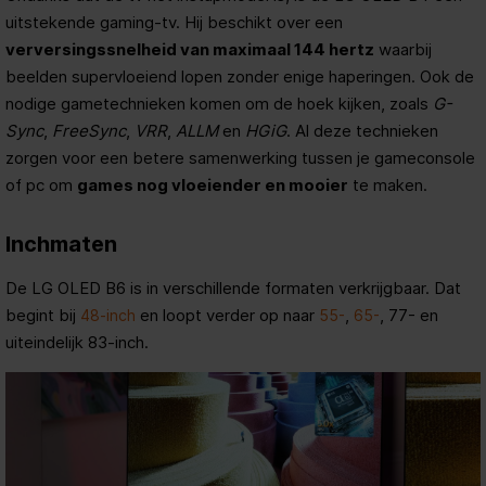
uitstekende gaming-tv. Hij beschikt over een
verversingssnelheid van maximaal 144 hertz
waarbij
beelden supervloeiend lopen zonder enige haperingen. Ook de
nodige gametechnieken komen om de hoek kijken, zoals
G-
Sync
,
FreeSync
,
VRR
,
ALLM
en
HGiG
. Al deze technieken
zorgen voor een betere samenwerking tussen je gameconsole
of pc om
games nog vloeiender en mooier
te maken.
Inchmaten
De LG OLED B6 is in verschillende formaten verkrijgbaar. Dat
begint bij
en loopt verder op naar
,
, 77- en
48-inch
55-
65-
uiteindelijk 83-inch.