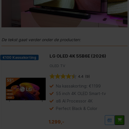
De tekst gaat verder onder de producten:
LG OLED 4K 55B6E (2026)
€100 Kassakorting
OLED TV
4.4
(9)
4.4
van
Na kassakorting: €1199
de
5
55 inch 4K OLED Smart-tv
sterren.
α8 AI Processor 4K
9
beoordelingen
Perfect Black & Color
1.299,-