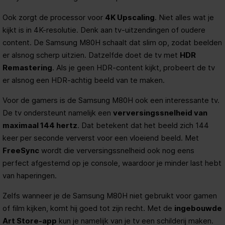
Ook zorgt de processor voor
4K Upscaling
. Niet alles wat je
kijkt is in 4K-resolutie. Denk aan tv-uitzendingen of oudere
content. De Samsung M80H schaalt dat slim op, zodat beelden
er alsnog scherp uitzien. Datzelfde doet de tv met
HDR
Remastering
. Als je geen HDR-content kijkt, probeert de tv
er alsnog een HDR-achtig beeld van te maken.
Voor de gamers is de Samsung M80H ook een interessante tv.
De tv ondersteunt namelijk een
verversingssnelheid van
maximaal 144 hertz
. Dat betekent dat het beeld zich 144
keer per seconde ververst voor een vloeiend beeld. Met
FreeSync
wordt die verversingssnelheid ook nog eens
perfect afgestemd op je console, waardoor je minder last hebt
van haperingen.
Zelfs wanneer je de Samsung M80H niet gebruikt voor gamen
of film kijken, komt hij goed tot zijn recht. Met de
ingebouwde
Art Store-app
kun je namelijk van je tv een schilderij maken.