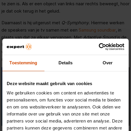
te zien is. Als er een object van links naar rechts beweegt, hoor
je dat ook terug in het geluid.
Daarnaast is hij uitgerust met
Q-Symphony
. Hiermee werken
de speakers van je tv samen met een
, in
Samsung soundbar
plaats van dat ze elkaar vervangen. Met
Adaptive Sound
is de
tv zelfs in staat om het geluid automatisch aan te passen op
wat je kijkt. Het geluid bij een film klinkt dus anders dan bij een
sportwedstrijd.
Toestemming
Details
Over
Deze website maakt gebruik van cookies
We gebruiken cookies om content en advertenties te
personaliseren, om functies voor social media te bieden
en om ons websiteverkeer te analyseren. Ook delen we
informatie over uw gebruik van onze site met onze
partners voor social media, adverteren en analyse. Deze
partners kunnen deze gegevens combineren met andere