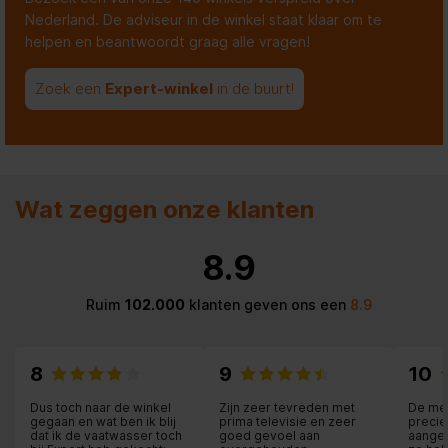
Nederland. De adviseur in de winkel staat klaar om te
helpen en beantwoordt graag alle vragen!
Zoek een
Expert-winkel
in de buurt!
Wat zeggen onze klanten
8.9
Ruim
102.000
klanten geven ons een
8.9
8
9
10
Dus toch naar de winkel
Zijn zeer tevreden met
De me
gegaan en wat ben ik blij
prima televisie en zeer
precie
dat ik de vaatwasser toch
goed gevoel aan
aangeg