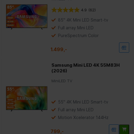
4.9
(62)
4.9
van
85" 4K Mini LED Smart-tv
de
5
Full array Mini LED
sterren.
PureSpectrum Color
62
beoordelingen
1.499,-
Samsung Mini LED 4K 55M83H
(2026)
MiniLED TV
55" 4K Mini LED Smart-tv
Full array Mini LED
Motion Xcelerator 144Hz
799,-