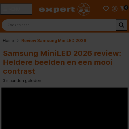
0
MENU
Home
Review Samsung MiniLED 2026
Samsung MiniLED 2026 review:
Heldere beelden en een mooi
contrast
3 maanden geleden