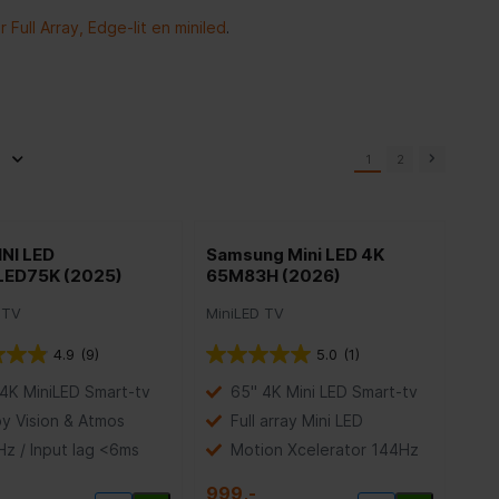
r Full Array, Edge-lit en miniled
.
1
2
NI LED
Samsung Mini LED 4K
ED75K (2025)
65M83H (2026)
 TV
MiniLED TV
4.9
(9)
5.0
(1)
4K MiniLED Smart-tv
65" 4K Mini LED Smart-tv
y Vision & Atmos
Full array Mini LED
z / Input lag <6ms
Motion Xcelerator 144Hz
999,-