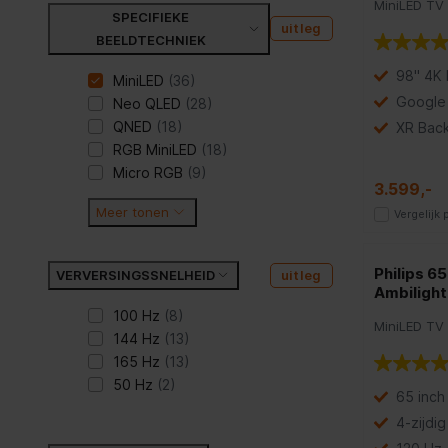
MiniLED TV
SPECIFIEKE
uitleg
BEELDTECHNIEK
98" 4K 
MiniLED
(36)
Google
Neo QLED
(28)
QNED
(18)
XR Back
RGB MiniLED
(18)
Micro RGB
(9)
3.599,-
Meer tonen
Vergelijk
Philips 
VERVERSINGSSNELHEID
uitleg
Ambilight
100 Hz
(8)
MiniLED TV
144 Hz
(13)
165 Hz
(13)
50 Hz
(2)
65 inch
4-zijdig