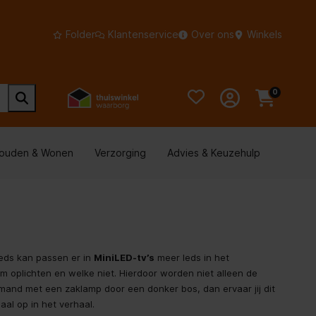
Folder
Klantenservice
Over ons
Winkels
0
houden & Wonen
Verzorging
Advies & Keuzehulp
leds kan passen er in
MiniLED-tv’s
meer leds in het
 oplichten en welke niet. Hierdoor worden niet alleen de
emand met een zaklamp door een donker bos, dan ervaar jij dit
aal op in het verhaal.