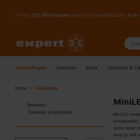
Ruim
102.000 klanten
geven ons gemiddeld een
8,9
Aanbiedingen
Televisies
Audio
Telefoons & Ta
Home
Televisies
MiniLE
Beamers
Televisie accessoires
MiniLED maakt
beeldpaneel,
lichte delen 
alsof je zelf