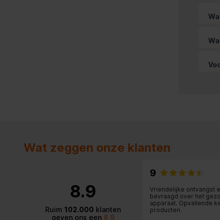
Wat
Wat
Voo
Wat zeggen onze klanten
9
8.9
Vriendelijke ontvangst 
bevraagd over het gez
apparaat. Opvallende k
Ruim
102.000
klanten
producten.
geven ons een
8.9