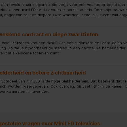
s een revolutionaire techniek die zorgt voor een veel beter beeld dan 
ebruikt een miniLED-tv duizenden superkleine leds. Deze zijn nauwkeu
l, hoger contrast en diepere zwartwaarden. Ideaal als je echt wilt opgaa
wekkend contrast en diepe zwarttinten
e vele lichtzones kan een miniLED-televisie donkere en lichte delen v
ing. Zo zie je bijvoorbeeld de sterren in een nachtelijke hemel helder e
er dat elke scène tot leven komt.
elderheid en betere zichtbaarheid
 voordeel van miniLED is de hoge piekhelderheid. Dat betekent dat fel
tisch worden weergegeven. Ook overdag, bij veel licht in de kamer, bl
oonkamers én filmavonden.
gestelde vragen over MiniLED televisies