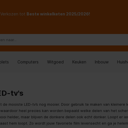
Verkozen tot
Beste winkelketen 2025/2026!
blets
Computers
Witgoed
Keuken
Inbouw
Huis
D-tv's
 de mooiste LED-tv’s nog mooier. Door gebruik te maken van kleinere 
 waardoor heel precies kan worden bepaald welke delen van het scherm
mooi helder, maar blijven de donkere delen ook echt donker. Loopt er i
 naast hem loopt. Zo wordt jouw favoriete film levensecht en ga je helem