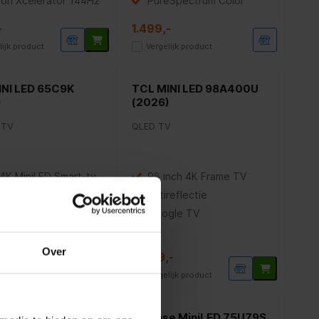
ion Xcelerator 144Hz
PureSpectrum Color
-
1.499,-
lijk product
Vergelijk product
INI LED 65C9K
TCL MINI LED 98A400U
)
(2026)
 TV
QLED TV
4K MiniLED Smart-tv
98 inch 4K Frame TV
Hz verversingssnelheid
Antireflectie
0+ en Dolby Vision IQ
Google TV
Over
-
2.899,-
lijk product
Vergelijk product
se MiniLED 75U79SE
Hisense MiniLED 75U79S