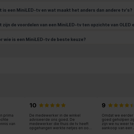
 is een MiniLED-tv en wat maakt het anders dan andere tv's?
 zijn de voordelen van een MiniLED-tv ten opzichte van OLED
r wie is een MiniLED-tv de beste keuze?
10
9
en prima
De medewerker in de winkel
Omdat we eerder 
ochte
adviseerde ons goed. De
goed geholpen zij
ennis van
medewerker die thuis de tv heeft
zijn we nu weer t
opgehangen werkte netjes en ook
aankoop van een 
hij gaf een goed advies. Top
Weliswaar ietsje d