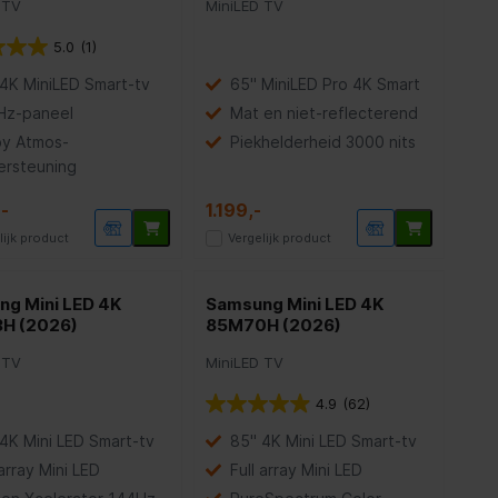
 TV
MiniLED TV
5.0
(1)
4K MiniLED Smart-tv
65" MiniLED Pro 4K Smart
Hz-paneel
Mat en niet-reflecterend
by Atmos-
Piekhelderheid 3000 nits
ersteuning
-
1.199,-
lijk product
Vergelijk product
g Mini LED 4K
Samsung Mini LED 4K
H (2026)
85M70H (2026)
 TV
MiniLED TV
4.9
(62)
4K Mini LED Smart-tv
85" 4K Mini LED Smart-tv
 array Mini LED
Full array Mini LED