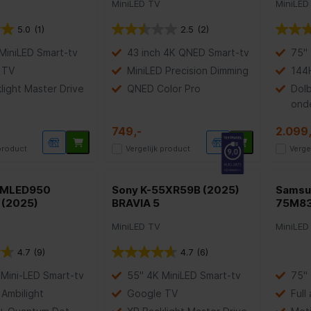
MiniLED TV
MiniLED
5.0
(1)
2.5
(2)
MiniLED Smart-tv
43 inch 4K QNED Smart-tv
75" 
 TV
MiniLED Precision Dimming
144
light Master Drive
QNED Color Pro
Dol
ond
749,-
2.099,
 product
Vergelijk product
Verge
65MLED950
Sony K-55XR59B (2025)
Samsun
 (2025)
BRAVIA 5
75M83
MiniLED TV
MiniLED
4.7
(9)
4.7
(6)
 Mini-LED Smart-tv
55" 4K MiniLED Smart-tv
75" 
 Ambilight
Google TV
Full