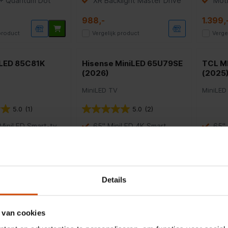
 + Quantum Dot
XR Backlight Master Drive
Mot
988,-
1.399,
 product
Vergelijk product
Verge
 LED 85C81K
Hisense MiniLED 65U79SE
TCL M
(2026)
(2025
MiniLED TV
MiniLED
5.0
(1)
5.0
(2)
MiniLED Smart-tv
65" MiniLED 4K Smart
65" 
paneel
Native 144Hz
144
gamingmodus
Atmos-
HDR1
teuning
Piekhelderheid 1400 nits
Details
899,-
1.699,
 product
Vergelijk product
Verge
 van cookies
MiniLED
Hisense MiniLED 85U79S
Hisen