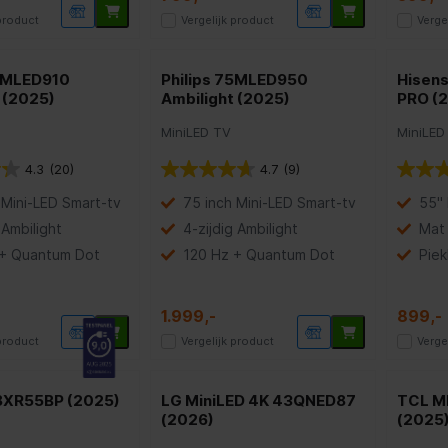
 product
Vergelijk product
Verge
65MLED910
Philips 75MLED950
Hisen
 (2025)
Ambilight (2025)
PRO (
MiniLED TV
MiniLED
4.3
(20)
4.7
(9)
 Mini-LED Smart-tv
75 inch Mini-LED Smart-tv
55" 
 Ambilight
4-zijdig Ambilight
Mat 
 + Quantum Dot
120 Hz + Quantum Dot
Piek
1.999,-
899,-
 product
Vergelijk product
Verge
8XR55BP (2025)
LG MiniLED 4K 43QNED87
TCL M
(2026)
(2025