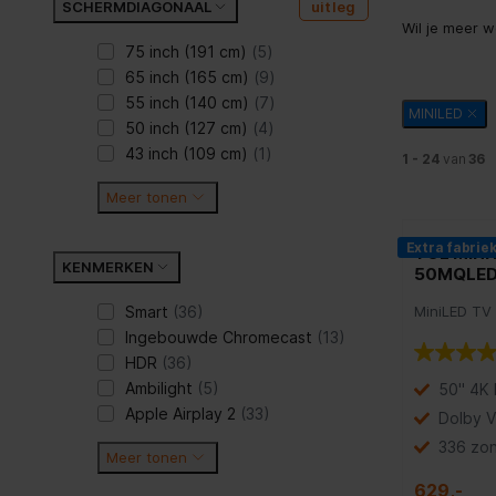
SCHERMDIAGONAAL
uitleg
Wil je meer 
75 inch (191 cm)
(5)
65 inch (165 cm)
(9)
55 inch (140 cm)
(7)
MINILED
50 inch (127 cm)
(4)
43 inch (109 cm)
(1)
1 - 24
van
36
Meer tonen
Extra fabrie
TCL MINI
KENMERKEN
50MQLED
Smart
(36)
MiniLED TV
Ingebouwde Chromecast
(13)
HDR
(36)
Ambilight
(5)
50" 4K 
Apple Airplay 2
(33)
Dolby V
336 zon
Meer tonen
629,-