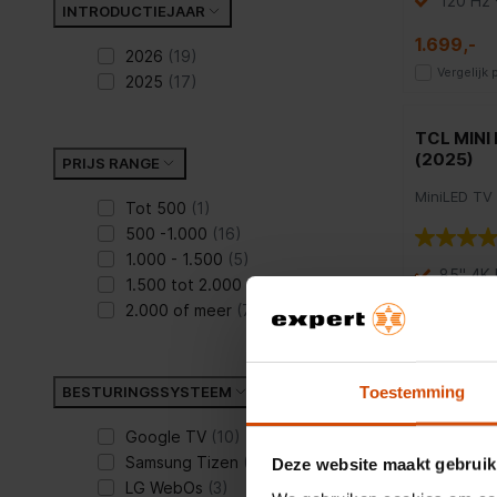
120 Hz
INTRODUCTIEJAAR
1.699,-
2026
(19)
Vergelijk
2025
(17)
TCL MINI
(2025)
PRIJS RANGE
MiniLED TV
Tot 500
(1)
500 -1.000
(16)
1.000 - 1.500
(5)
85" 4K 
1.500 tot 2.000
(7)
144Hz-
2.000 of meer
(7)
Dolby 
onders
Toestemming
BESTURINGSSYSTEEM
uitleg
2.499,-
Vergelijk
Google TV
(10)
Samsung Tizen
(3)
Deze website maakt gebruik
LG WebOs
(3)
Hisense 