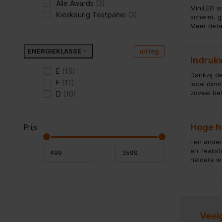
Alle Awards
(3)
MiniLED i
Kieskeurig Testpanel
(3)
scherm, g
Meer detai
ENERGIEKLASSE
uitleg
Indruk
E
(15)
Dankzij d
F
(11)
local dimm
zoveel bet
D
(10)
Hoge h
Prijs
Een ander
en realis
heldere w
Veel