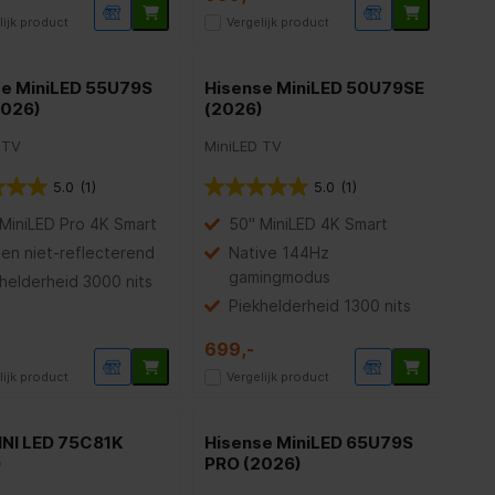
lijk product
Vergelijk product
se MiniLED 55U79S
Hisense MiniLED 50U79SE
2026)
(2026)
 TV
MiniLED TV
5.0
(1)
5.0
(1)
MiniLED Pro 4K Smart
50" MiniLED 4K Smart
en niet-reflecterend
Native 144Hz
gamingmodus
helderheid 3000 nits
Piekhelderheid 1300 nits
699,-
lijk product
Vergelijk product
INI LED 75C81K
Hisense MiniLED 65U79S
)
PRO (2026)