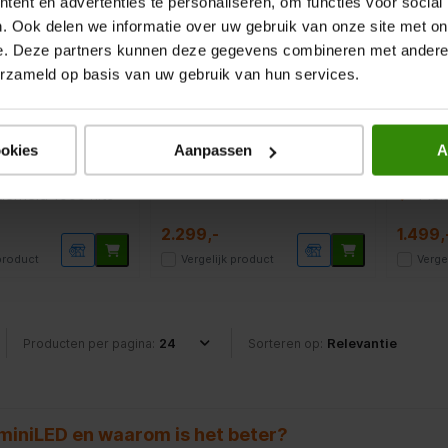
ent en advertenties te personaliseren, om functies voor social
 (2026)
PRO (2026)
(2026
. Ook delen we informatie over uw gebruik van onze site met on
e. Deze partners kunnen deze gegevens combineren met andere i
MiniLED TV
MiniLED
erzameld op basis van uw gebruik van hun services.
niLED 4K Smart
85" MiniLED Pro 4K Smart
75"
 165Hz
Mat en niet-reflecterend
Nat
ookies
Aanpassen
A
modus
gam
Piekhelderheid 3000 nits
derheid 1000 nits
Piek
2.299,-
1.499,
 product
Vergelijk product
Verge
Producten per pagina:
Sorteren op:
 miniLED en waarom is het beter?