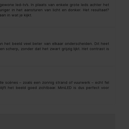
gewone led-tv’s. In plaats van enkele grote leds achter het
riger in het aansturen van licht en donker. Het resultaat?
n in wat je kijkt.
an het beeld veel beter van elkaar onderscheiden. Dit heet
n scherp, zonder dat het zwart grijzig lijkt. Het contrast is
le scènes – zoals een zonnig strand of vuurwerk – echt fel
ijft het beeld goed zichtbaar. MiniLED is dus perfect voor