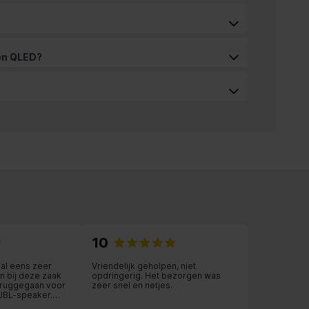
 en QLED?
10
al eens zeer
Vriendelijk geholpen, niet
n bij deze zaak
opdringerig. Het bezorgen was
eruggegaan voor
zeer snel en netjes.
JBL-speaker.
uurder dan via