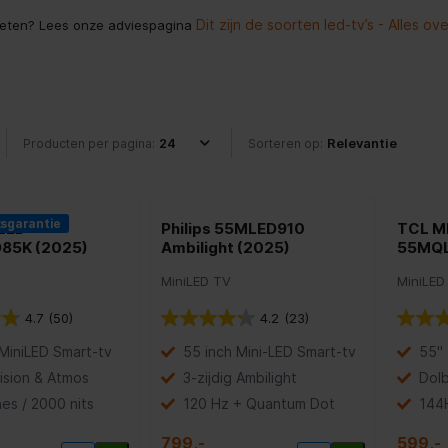
Dit zijn de soorten led-tv’s - Alles ove
weten? Lees onze adviespagina
Producten per pagina:
Sorteren op:
ksgarantie
 LED
Philips 55MLED910
TCL MI
85K (2025)
Ambilight (2025)
55MQL
MiniLED TV
MiniLED
4.7
(50)
4.2
(23)
MiniLED Smart-tv
55 inch Mini-LED Smart-tv
55" 
ision & Atmos
3-zijdig Ambilight
Dolb
es / 2000 nits
120 Hz + Quantum Dot
144H
799,-
599,-