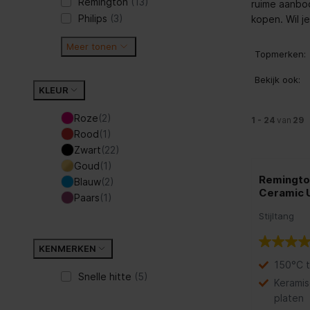
Remington
(13)
ruime aanbod
Philips
(3)
kopen. Wil j
Meer tonen
Topmerken:
Bekijk ook:
KLEUR
Roze
(2)
1 - 24
van
29
Rood
(1)
Zwart
(22)
Goud
(1)
Remingto
Blauw
(2)
Ceramic U
Paars
(1)
Stijltang
KENMERKEN
150°C 
Snelle hitte
(5)
Kerami
platen