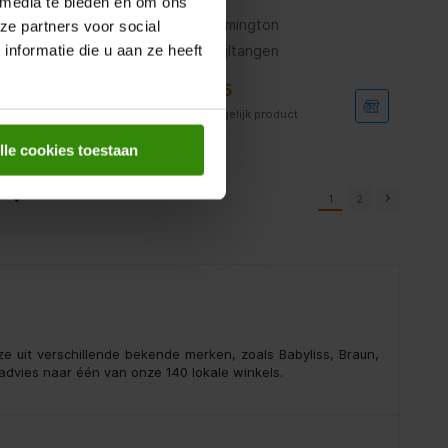
 media te bieden en om ons
ington
Remington
ze partners voor social
nformatie die u aan ze heeft
ltangen
Stijltangen
59,95
lijk product
Vergelijk product
lle cookies toestaan
1
2
ze uit verschillende bekende merken, zoals Babyliss, Braun,
advies naar één van onze 140 lokale winkels.