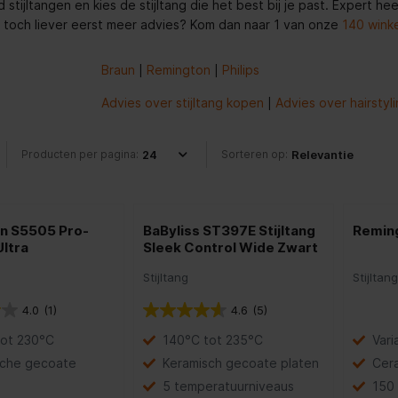
 stijltangen en kies de stijltang die het best bij je past. Expert h
e toch liever eerst meer advies? Kom dan naar 1 van onze
140 winke
Braun
Remington
Philips
|
|
Advies over stijltang kopen
Advies over hairstyl
|
Producten per pagina:
Sorteren op:
n S5505 Pro-
BaByliss ST397E Stijltang
Remin
ltra
Sleek Control Wide Zwart
Stijltang
Stijltan
4.0
(1)
4.6
(5)
tot 230°C
140°C tot 235°C
Vari
sche gecoate
Keramisch gecoate platen
Cera
5 temperatuurniveaus
150 