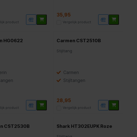
35,95
lijk product
Vergelijk product
in HG0622
Carmen CST2510B
g
Stijltang
erin
Carmen
ltangen
Stijltangen
28,95
lijk product
Vergelijk product
n CST2530B
Shark HT302EUPK Roze
g
Stijltang