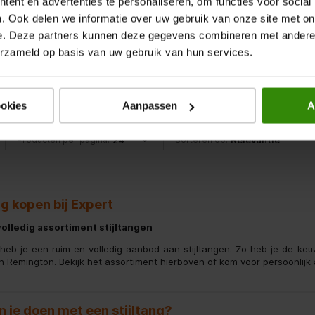
ent en advertenties te personaliseren, om functies voor social
ton
Solis
Rem
. Ook delen we informatie over uw gebruik van onze site met on
e. Deze partners kunnen deze gegevens combineren met andere i
gen
Stijltangen
Stij
erzameld op basis van uw gebruik van hun services.
69,95
59,95
 product
Vergelijk product
Verge
ookies
Aanpassen
A
Producten per pagina:
Sorteren op:
ng kopen bij Expert
olledig assortiment stijltangen
t heb je een ruim en volledig aanbod aan stijltangen. Zo heb je de keu
 Remington. Bekijk het assortiment hierboven of kom voor persoonlijk 
 je doen met een stijltang?