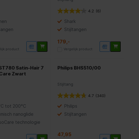
4.2
(6)
men
Shark
ltangen
Stijltangen
179,-
lijk product
Vergelijk product
ST780 Satin-Hair 7
Philips BHS510/00
Care Zwart
g
Stijltang
4.7
(340)
°C tot 200°C
Philips
amisch nanoglide
Stijltangen
soCare technologie
47,95