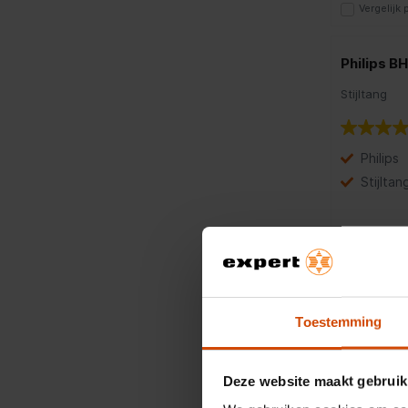
Vergelijk
Philips 
Stijltang
Philips
Stijltan
50,95
Vergelijk
Remingto
Toestemming
Stijltang
Deze website maakt gebruik