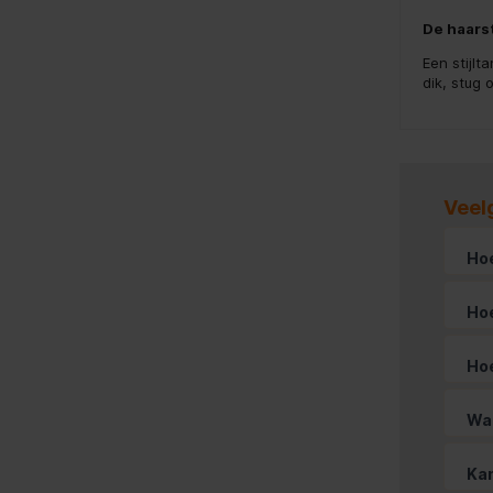
De haars
Een stijlt
dik, stug 
Veel
Hoe
Hoe
Hoe
Wat
Kan