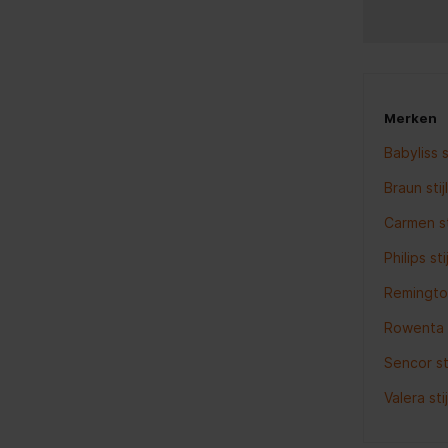
Merken
Babyliss s
Braun sti
Carmen st
Philips st
Remington
Rowenta s
Sencor st
Valera sti