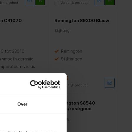
lijk product
Vergelijk product
n CR1070
Remington S9300 Blauw
g
Stijltang
°C tot 230°C
Remington
a smooth ceramic
Stijltangen
emperatuurniveaus
59,95
lijk product
Vergelijk product
gton
Remington S8540
Over
TRAIGHT S7970
Brons/roségoud
g
Stijltang
4.2
(118)