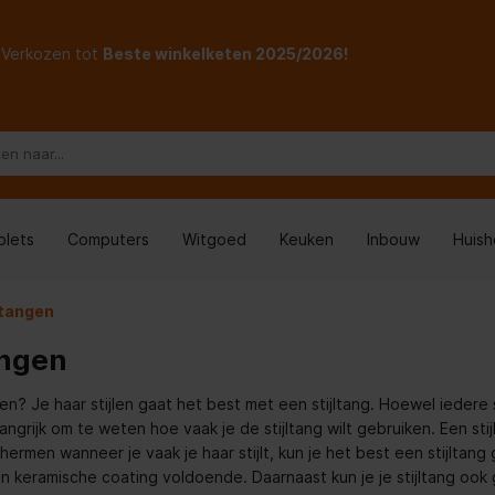
Verkozen tot
Beste winkelketen 2025/2026!
blets
Computers
Witgoed
Keuken
Inbouw
Huis
ltangen
angen
en? Je haar stijlen gaat het best met een stijltang. Hoewel iedere st
angrijk om te weten hoe vaak je de stijltang wilt gebruiken. Een stijl
hermen wanneer je vaak je haar stijlt, kun je het best een stijltang
en keramische coating voldoende. Daarnaast kun je je stijltang ook g