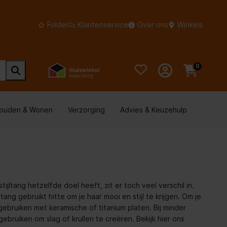
Folder
Klantenservice
Over ons
Winkels
0
houden & Wonen
Verzorging
Advies & Keuzehulp
ijltang hetzelfde doel heeft, zit er toch veel verschil in.
tang gebruikt hitte om je haar mooi en stijl te krijgen. Om je
 gebruiken met keramische of titanium platen. Bij minder
ebruiken om slag of krullen te creëren. Bekijk hier ons