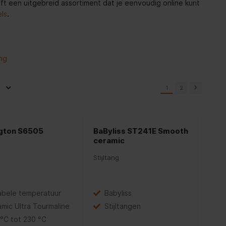
eeft een uitgebreid assortiment dat je eenvoudig online kunt
ls
.
ing
1
2
gton S6505
BaByliss ST241E Smooth
ceramic
g
Stijltang
abele temperatuur
Babyliss
mic Ultra Tourmaline
Stijltangen
°C tot 230 °C