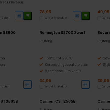
ratuurniveaus
78,95
49,95
 product
Vergelijk product
Verge
n S8500
Remington S3700 Zwart
Sever
Stijltang
Stijltan
ton
150°C tot 230°C
Sev
gen
Keramisch gecoate platen
Stij
8 temperatuurniveaus
34,95
39,95
 product
Vergelijk product
Verge
CST3865B
Carmen CST2565B
Carme
Stijltang
Stijltan