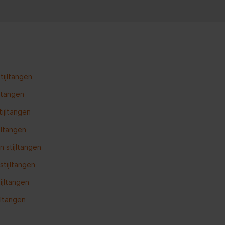
tijltangen
jltangen
ijltangen
ijltangen
 stijltangen
tijltangen
ijltangen
jltangen