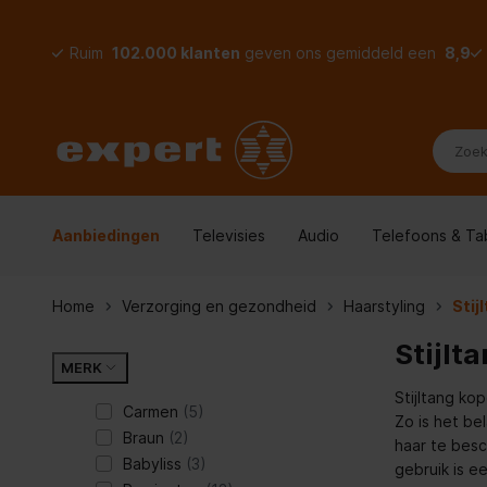
Ruim
102.000 klanten
geven ons gemiddeld een
8,9
Aanbiedingen
Televisies
Audio
Telefoons & Ta
Home
Verzorging en gezondheid
Haarstyling
Stij
Stijlt
MERK
Stijltang kop
Carmen
(5)
Zo is het bel
Braun
(2)
haar te besc
Babyliss
(3)
gebruik is e