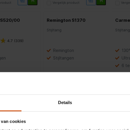
 product
Vergelijk product
Verge
BHS520/00
Remington S1370
Carme
Stijltang
Stijltan
4.7
(339)
Remington
130
gen
Stijltangen
Ultr
6 t
24,95
21,95
 product
Vergelijk product
Verge
n S1510
Solis 97025
Remin
Details
WET2S
Stijltang
Stijltan
 van cookies