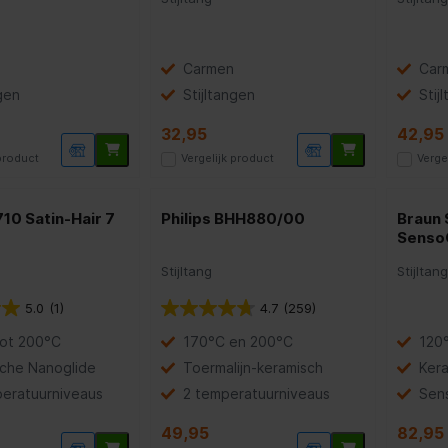
Carmen
Car
gen
Stijltangen
Stij
32,95
42,95
 product
Vergelijk product
Verge
10 Satin-Hair 7
Philips BHH880/00
Braun 
Senso
Stijltang
Stijltan
5.0
(1)
4.7
(259)
tot 200°C
170°C en 200°C
120
che Nanoglide
Toermalijn-keramisch
Ker
eratuurniveaus
2 temperatuurniveaus
Sen
49,95
82,95