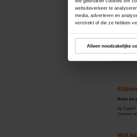
We gebruiken cookies om cont
Reming
websiteverkeer te analyseren
media, adverteren en analys
Stijltan
verstrekt of die ze hebben v
22,95
Vergelijk
Alleen noodzakelijke c
1 - 24
van
29
Stijlta
Ruim en v
Bij Exper
Carmen en
Wat kun