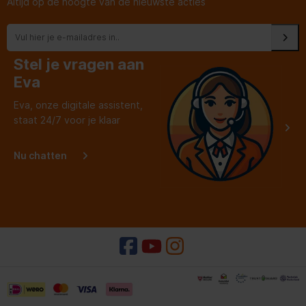
Altijd op de hoogte van de nieuwste acties
Stel je vragen aan
Eva
Eva, onze digitale assistent,
staat 24/7 voor je klaar
Nu chatten