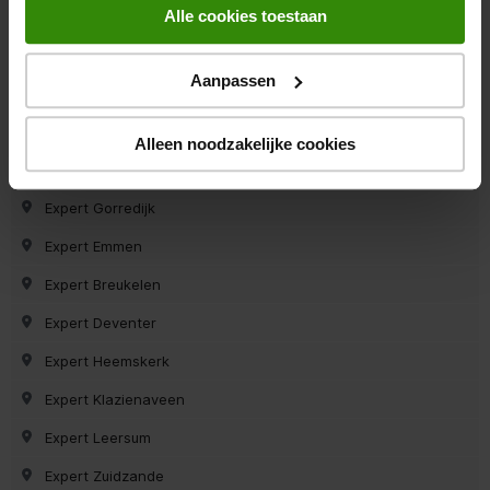
Alle cookies toestaan
Expert Dirksland
Expert Uithuizen
Aanpassen
Expert Haren
Expert Asten
Alleen noodzakelijke cookies
Expert Bodegraven
Expert Gorredijk
Expert Emmen
Expert Breukelen
Expert Deventer
Expert Heemskerk
Expert Klazienaveen
Expert Leersum
Expert Zuidzande