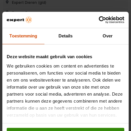
Expert Dieren (gld)
Expert Oss
Expert Surhuisterveen
Expert Wieringerwerf
Toestemming
Details
Over
Expert Roosendaal
Expert Zutphen
Deze website maakt gebruik van cookies
Expert Hoogezand
We gebruiken cookies om content en advertenties te
personaliseren, om functies voor social media te bieden
Expert Ermelo
en om ons websiteverkeer te analyseren. Ook delen we
Expert Krimpen a/d Ijssel
informatie over uw gebruik van onze site met onze
partners voor social media, adverteren en analyse. Deze
Expert Leeuwarden
partners kunnen deze gegevens combineren met andere
Expert Roden
informatie die u aan ze heeft verstrekt of die ze hebben
verzameld op basis van uw gebruik van hun services.
Expert Den Bosch
Expert Marum