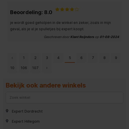
Beoordeling: 8.0
je wordt goed geholpen in de winkel en zeker, zoals in mijn
geval, als je al je spulletjes bij expert koopt.
Geschreven door
Klant Reijnders
op
01-08-2024
‹
1
2
3
4
5
6
7
8
9
10
106
107
›
Bekijk ook andere winkels
Expert Dordrecht
Expert Hillegom