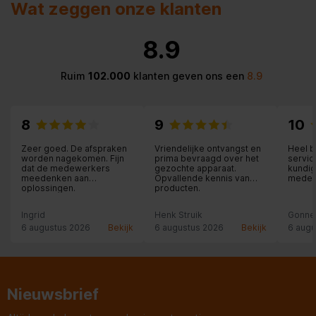
Wat zeggen onze klanten
8.9
Ruim
102.000
klanten geven ons een
8.9
8
9
10
Zeer goed. De afspraken
Vriendelijke ontvangst en
Heel b
worden nagekomen. Fijn
prima bevraagd over het
servic
dat de medewerkers
gezochte apparaat.
kundig
meedenken aan
Opvallende kennis van
medew
oplossingen.
producten.
Ingrid
Henk Struik
Gonne
6 augustus 2026
Bekijk
6 augustus 2026
Bekijk
6 augu
Nieuwsbrief