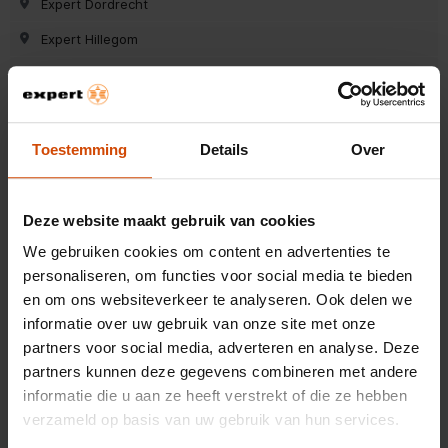
Expert Dordrecht
Expert Hillegom
Expert Dieren (gld)
Expert Oss
Expert Surhuisterveen
Toestemming
Details
Over
Expert Wieringerwerf
Expert Roosendaal
Deze website maakt gebruik van cookies
Expert Zutphen
We gebruiken cookies om content en advertenties te
personaliseren, om functies voor social media te bieden
Expert Hoogezand
en om ons websiteverkeer te analyseren. Ook delen we
Expert Ermelo
informatie over uw gebruik van onze site met onze
partners voor social media, adverteren en analyse. Deze
Expert Krimpen a/d Ijssel
partners kunnen deze gegevens combineren met andere
Expert Leeuwarden
informatie die u aan ze heeft verstrekt of die ze hebben
verzameld op basis van uw gebruik van hun services.
Expert Roden