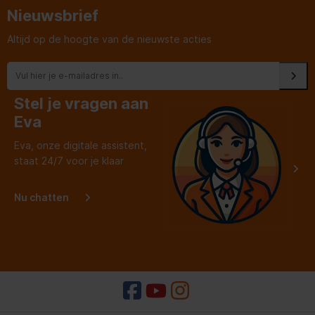
Nieuwsbrief
Altijd op de hoogte van de nieuwste acties
Stel je vragen aan
Eva
Eva, onze digitale assistent,
staat 24/7 voor je klaar
Nu chatten