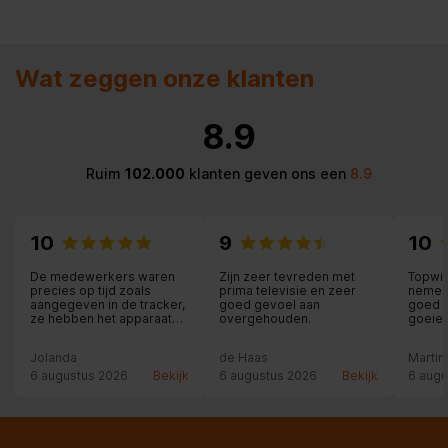
Wat zeggen onze klanten
8.9
Ruim
102.000
klanten geven ons een
8.9
10
9
10
De medewerkers waren
Zijn zeer tevreden met
Topwi
precies op tijd zoals
prima televisie en zeer
nemen 
aangegeven in de tracker,
goed gevoel aan
goed m
ze hebben het apparaat
overgehouden.
goeie 
binnen geïnstalleerd en
aangesloten en zelfs
Jolanda
de Haas
Martin
meegeholpen met
overladen en de oude
6 augustus 2026
Bekijk
6 augustus 2026
Bekijk
6 augu
apparaten meegenomen