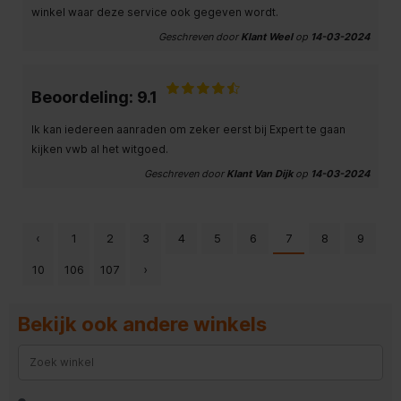
winkel waar deze service ook gegeven wordt.
Geschreven door
Klant Weel
op
14-03-2024
Beoordeling: 9.1
Ik kan iedereen aanraden om zeker eerst bij Expert te gaan
kijken vwb al het witgoed.
Geschreven door
Klant Van Dijk
op
14-03-2024
‹
1
2
3
4
5
6
7
8
9
10
106
107
›
Bekijk ook andere winkels