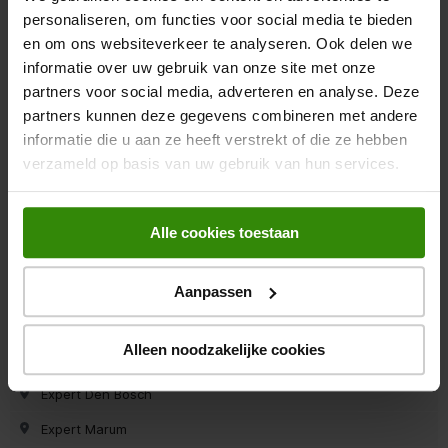
Expert Dieren (gld)
personaliseren, om functies voor social media te bieden
en om ons websiteverkeer te analyseren. Ook delen we
Expert Oss
informatie over uw gebruik van onze site met onze
Expert Surhuisterveen
partners voor social media, adverteren en analyse. Deze
Expert Wieringerwerf
partners kunnen deze gegevens combineren met andere
informatie die u aan ze heeft verstrekt of die ze hebben
Expert Roosendaal
verzameld op basis van uw gebruik van hun services.
Expert Zutphen
Expert Hoogezand
Alle cookies toestaan
Expert Ermelo
Expert Krimpen a/d Ijssel
Aanpassen
Expert Leeuwarden
Alleen noodzakelijke cookies
Expert Roden
Expert Den Bosch
Expert Marum