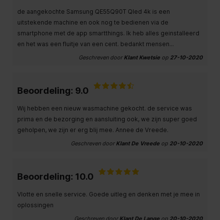
de aangekochte Samsung QE55Q90T Qled 4k is een
uitstekende machine en ook nog te bedienen via de
smartphone met de app smartthings. Ik heb alles geinstalleerd
en het was een fluitje van een cent. bedankt mensen...
Geschreven door
Klant Kwetsie
op
27-10-2020
Beoordeling: 9.0
Wij hebben een nieuw wasmachine gekocht. de service was
prima en de bezorging en aansluiting ook, we zijn super goed
geholpen, we zijn er erg blij mee. Annee de Vreede.
Geschreven door
Klant De Vreede
op
20-10-2020
Beoordeling: 10.0
Vlotte en snelle service. Goede uitleg en denken met je mee in
oplossingen
Geschreven door
Klant De Lange
op
20-10-2020