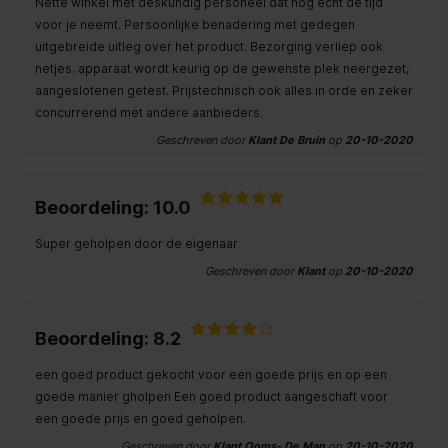
Nette winkel met deskundig personeel dat nog echt de tijd
voor je neemt. Persoonlijke benadering met gedegen
uitgebreide uitleg over het product. Bezorging verliep ook
netjes. apparaat wordt keurig op de gewenste plek neergezet,
aangeslotenen getest. Prijstechnisch ook alles in orde en zeker
concurrerend met andere aanbieders.
Geschreven door
Klant De Bruin
op
20-10-2020
Beoordeling: 10.0
Super geholpen door de eigenaar
Geschreven door
Klant
op
20-10-2020
Beoordeling: 8.2
een goed product gekocht voor een goede prijs en op een
goede manier gholpen Een goed product aangeschaft voor
een goede prijs en goed geholpen.
Geschreven door
Klant Ooms- De Man
op
20-10-2020