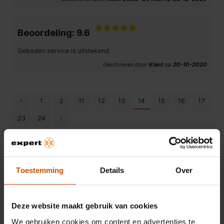
Beoordeling: 9.6
Geboden service is uitstekend.
Geschreven door
Klant
op
20-10-2020
‹
1
2
11
12
13
14
15
16
17
23
24
›
Bekijk ook andere winkels
Toestemming
Details
Over
Expert Dordrecht
Deze website maakt gebruik van cookies
Expert Hillegom
We gebruiken cookies om content en advertenties te