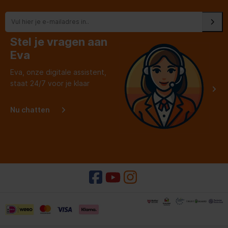
Stel je vragen aan
Eva
Eva, onze digitale assistent,
staat 24/7 voor je klaar
Nu chatten