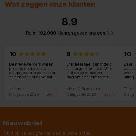
Wat zeggen onze klanten
8.9
Ruim
102.000
klanten geven ons een
8.9
10
9
10
De medewerkers waren
Er is heel snel gehandeld
Zeer 
precies op tijd zoals
‘‘s morgens besteld. Was
persone
aangegeven in de tracker,
niet op voorraad en
woord 
ze hebben het apparaat
daarom een telefoontje.
uitleg.
binnen geïnstalleerd en
Andere uitgezocht ,
nakome
aangesloten en zelfs
betaald en dezelfde
schrij
Jolanda
Mevr. A. Broekhuis
Peter
meegeholpen met
middag bezorgd. De
is dez
overladen en de oude
medewerker die de
Landgr
6 augustus 2026
Bekijk
6 augustus 2026
Bekijk
6 augu
apparaten meegenomen
vriezer bezorgd heeft
ervare
heeft zelfs de stofzuiger
glimla
van boven gehaald om
deze w
even de zuigen toen de
ervari
oude vriezer verwijderd
Uw aa
was. Het was bij een
Nieuwsbrief
mevrouw van bij 91 jaar.
Pluim voor deze
jongeman.
Altijd op de hoogte van de nieuwste acties