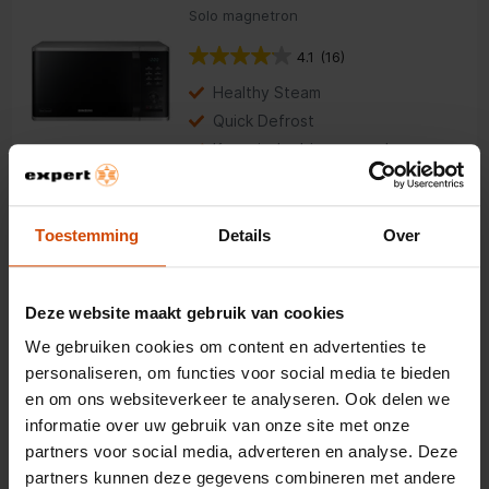
Solo magnetron
4.1
(16)
Healthy Steam
Quick Defrost
Keramische binnenwanden
159,-
Toestemming
Details
Over
Samsung MC35R8058CC/EN
Combimagnetron
Deze website maakt gebruik van cookies
4.2
(24)
We gebruiken cookies om content en advertenties te
Inhoud: 35 liter
personaliseren, om functies voor social media te bieden
en om ons websiteverkeer te analyseren. Ook delen we
Vermogen: 900 watt
informatie over uw gebruik van onze site met onze
Airfry-functie
partners voor social media, adverteren en analyse. Deze
469,-
partners kunnen deze gegevens combineren met andere