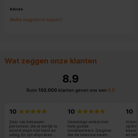
Advies
Welke magnetron kopen?
Wat zeggen onze klanten
8.9
Ruim
102.000
klanten geven ons een
8.9
10
10
10
Zeer vak bekwaam
Geweldige winkel met
Vriend
personeel, die je eerlijk te
hele goede
opdrin
woord staan met tekst en
medewerkers. Diegene
bezorg
uitleg. En zijn afspraken
die de televisie kwam
en net