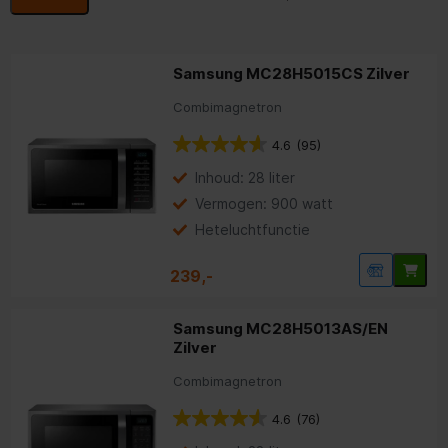
Meestgezocht:
Samsung combimagnetrons
Samsung solomagnetrons
|
Samsung MC28H5015CS Zilver
Combimagnetron
4.6
(95)
Inhoud: 28 liter
Vermogen: 900 watt
Heteluchtfunctie
239,-
Samsung MC28H5013AS/EN
Zilver
Combimagnetron
4.6
(76)