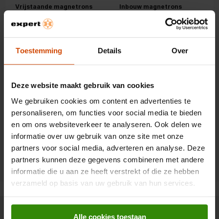
Vrijstaande magnetrons
Inbouw magnetrons
Siemens magnetrons
Siemens inbouw
(vrijstaand)
magnetrons
Toestemming
Details
Over
Siemens
Siemens inbouw solo
combimagnetrons
magnetrons
(vrijstaand)
Siemens inbouw
Deze website maakt gebruik van cookies
combimagnetrons
We gebruiken cookies om content en advertenties te
personaliseren, om functies voor social media te bieden
en om ons websiteverkeer te analyseren. Ook delen we
Advies
informatie over uw gebruik van onze site met onze
Welke magnetron kopen?
partners voor social media, adverteren en analyse. Deze
partners kunnen deze gegevens combineren met andere
informatie die u aan ze heeft verstrekt of die ze hebben
verzameld op basis van uw gebruik van hun services.
Wat zeggen onze klanten
Alle cookies toestaan