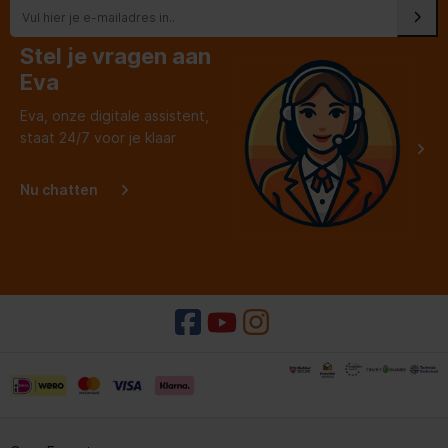
Stel je vragen aan
Eva
Eva, onze digitale assistent,
staat 24/7 voor je klaar
Nu chatten