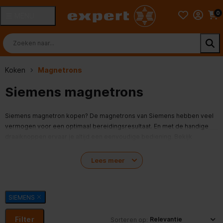
0
MENU
Koken
Magnetrons
Siemens magnetrons
Siemens magnetron kopen? De magnetrons van Siemens hebben veel
vermogen voor een optimaal bereidingsresultaat. En met de handige
draaiknoppen ervaar je altijd een eenvoudige bediening. Bekijk
hieronder alle Siemens magnetrons.
Lees meer
Meestgezocht:
Siemens combimagnetrons
SIEMENS
Filter
Sorteren op: