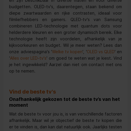
en zijn beschikbaar in diverse maten en voor diverse
budgetten. OLED-tv's, daarentegen, staan bekend om
diepe zwartwaarden en rijke contrasten, ideaal voor
filmliefhebbers en gamers. QLED-tv's van Samsung
combineren LED-technologie met quantum dots voor
helderdere kleuren en een groter dynamisch bereik. Elke
technologie heeft zijn voordelen, afhankelijk van je
kijkvoorkeuren en budget. Wil je meer weten? Lees dan
onze adviespagina's '
Welke tv kopen
', '
OLED vs QLED
' en
'
Alles over LED-tv's
' om goed te weten wat je kiest. Vind
je het ingewikkeld? Aarzel dan niet om contact met ons
op te nemen.
Vind de beste tv's
Onafhankelijk gekozen tot de beste tv’s van het
moment
Wat de beste tv voor jou is, is van verschillende factoren
afhankelijk. Maar wil je objectief de beste tv kopen die
er te vinden is, dan kan dat natuurlijk ook. Jaarlijks testen