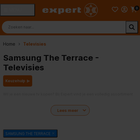
0
MENU
Home
Televisies
Samsung The Terrace -
Televisies
Keuzehulp
Wil je een nieuwe tv kopen? Bij Expert vind je een volledig assortiment
televisies van alle grote merken. Er zijn tv’s te koop in verschillende
beeldformaten. Voor het kijken van online content, zoals YouTube en
Lees meer
Google TV
Netflix kies je voor een Smart TV, zoals een tv met
. Er zijn
tv's met verschillende beeldtechnieken, zoals QLED, OLED of Ambilight.
Kijk je graag films of voetbalwedstrijden in de beste beeldkwaliteit?
SAMSUNG THE TERRACE
Bekijk dan onze 4K Ultra HD Televisies of 8K Ultra HD Televisies. Wil je