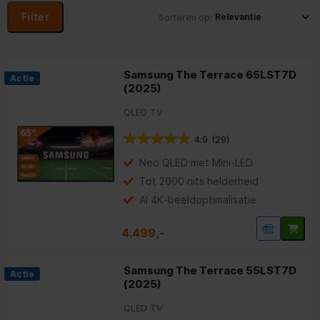
graag weten welke tv past bij jouw wensen? Bekijk dan onze
Filter
Sorteren op:
Welke tv moet je kopen?
adviespagina '
'. Wil je alleen kiezen uit de
beste tv's
? Bekijk dan alle tv's met awards, zodat je altijd een top-tv in
huis haalt.
Samsung The Terrace 65LST7D
Actie
(2025)
Topmerken:
QLED TV
Samsung
Sony
LG
Philips
TCL
Hisense
|
|
|
|
|
4.9
(29)
Populaire beeldformaten:
Neo QLED met Mini-LED
75 inch tv's
65 inch tv's
55 inch tv's
50 inch tv's
|
|
|
|
Tot 2000 nits helderheid
43 inch tv's
32 inch tv's
|
AI 4K‑beeldoptimalisatie
Meest bekeken:
4.499,-
4K Ultra HD
OLED
QLED
MiniLED
Neo QLED
Smart TV
|
|
|
|
|
|
Ambilight
Samsung The Frame
Chromecast
|
|
|
Samsung The Terrace 55LST7D
Actie
Tv-aanbiedingen
(2025)
QLED TV