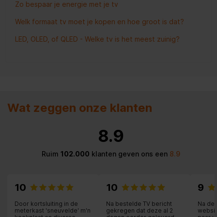
Zo bespaar je energie met je tv
Welk formaat tv moet je kopen en hoe groot is dat?
LED, OLED, of QLED - Welke tv is het meest zuinig?
Wat zeggen onze klanten
8.9
Ruim
102.000
klanten geven ons een
8.9
10
10
9
Door kortsluiting in de
Na bestelde TV bericht
Na de 
meterkast 'sneuvelde' m'n
gekregen dat deze al 2
websit