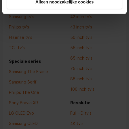
Alleen noodzakelijke cookies
Sony tv's
40 inch tv's
Samsung tv's
42 inch tv's
Philips tv's
43 inch tv's
Hisense tv's
50 inch tv's
TCL tv's
55 inch tv's
65 inch tv's
Speciale series
75 inch tv's
Samsung The Frame
85 inch tv's
Samsung Serif
100 inch tv's
Philips The One
Sony Bravia XR
Resolutie
LG OLED Evo
Full HD tv's
Samsung OLED
4K tv's