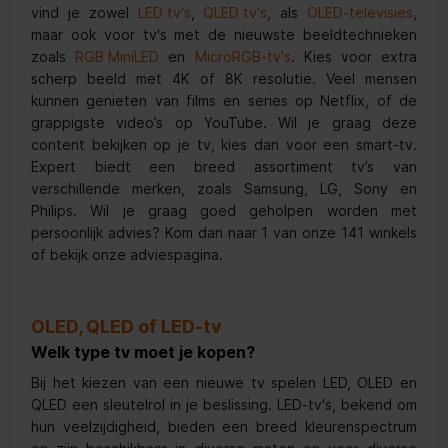
vind je zowel
LED tv's
,
QLED tv's
, als
OLED-televisies
,
maar ook voor tv's met de nieuwste beeldtechnieken
zoals
RGB MiniLED
en
MicroRGB-tv's
. Kies voor extra
scherp beeld met 4K of 8K resolutie. Veel mensen
kunnen genieten van films en series op Netflix, of de
grappigste video’s op YouTube. Wil je graag deze
content bekijken op je tv, kies dan voor een smart-tv.
Expert biedt een breed assortiment tv’s van
verschillende merken, zoals Samsung, LG, Sony en
Philips. Wil je graag goed geholpen worden met
persoonlijk advies? Kom dan naar 1 van onze 141 winkels
of bekijk onze adviespagina.
OLED, QLED of LED-tv
Welk type tv moet je kopen?
Bij het kiezen van een nieuwe tv spelen LED, OLED en
QLED een sleutelrol in je beslissing. LED-tv's, bekend om
hun veelzijdigheid, bieden een breed kleurenspectrum