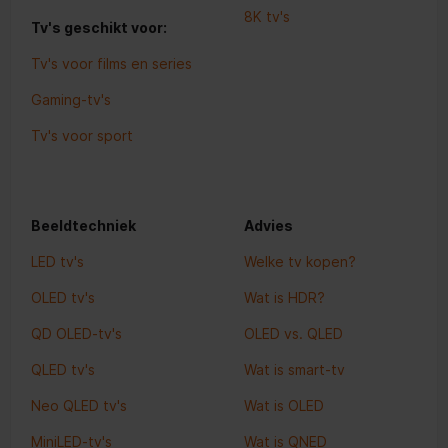
8K tv's
Tv's geschikt voor:
Tv's voor films en series
Gaming-tv's
Tv's voor sport
Beeldtechniek
Advies
LED tv's
Welke tv kopen?
OLED tv's
Wat is HDR?
QD OLED-tv's
OLED vs. QLED
QLED tv's
Wat is smart-tv
Neo QLED tv's
Wat is OLED
MiniLED-tv's
Wat is QNED