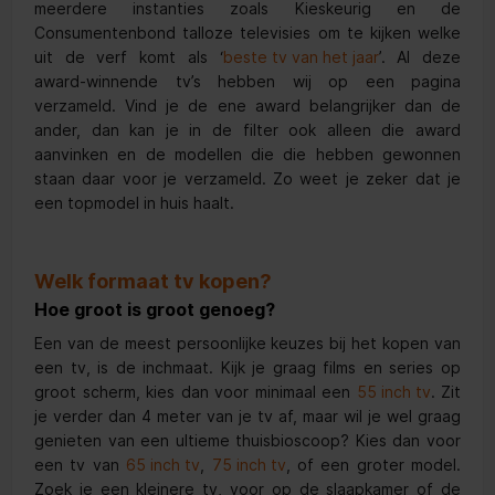
meerdere instanties zoals Kieskeurig en de
Consumentenbond talloze televisies om te kijken welke
uit de verf komt als ‘
beste tv van het jaar
’. Al deze
award-winnende tv’s hebben wij op een pagina
verzameld. Vind je de ene award belangrijker dan de
ander, dan kan je in de filter ook alleen die award
aanvinken en de modellen die die hebben gewonnen
staan daar voor je verzameld. Zo weet je zeker dat je
een topmodel in huis haalt.
Welk formaat tv kopen?
Hoe groot is groot genoeg?
Een van de meest persoonlijke keuzes bij het kopen van
een tv, is de inchmaat. Kijk je graag films en series op
groot scherm, kies dan voor minimaal een
55 inch tv
. Zit
je verder dan 4 meter van je tv af, maar wil je wel graag
genieten van een ultieme thuisbioscoop? Kies dan voor
een tv van
65 inch tv
,
75 inch tv
, of een groter model.
Zoek je een kleinere tv, voor op de slaapkamer of de