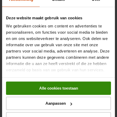
Welke tv moet ik kopen?
Deze website maakt gebruik van cookies
We gebruiken cookies om content en advertenties te
personaliseren, om functies voor social media te bieden
Wat als ik toch een grotere of kleinere tv 
en om ons websiteverkeer te analyseren. Ook delen we
wil?
informatie over uw gebruik van onze site met onze
partners voor social media, adverteren en analyse. Deze
Wat is beter: LED, OLED, QLED of 
NanoCell?
partners kunnen deze gegevens combineren met andere
informatie die u aan ze heeft verstrekt of die ze hebben
Wat is een smart-tv?
verzameld op basis van uw gebruik van hun services.
Alle cookies toestaan
Aanpassen
Merken
Beeldformaat
LG tv's
32 inch tv's