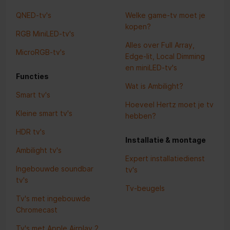
QNED-tv's
Welke game-tv moet je
kopen?
RGB MiniLED-tv's
Alles over Full Array,
MicroRGB-tv's
Edge-lit, Local Dimming
en miniLED-tv's
Functies
Wat is Ambilight?
Smart tv's
Hoeveel Hertz moet je tv
Kleine smart tv's
hebben?
HDR tv's
Installatie & montage
Ambilight tv's
Expert installatiedienst
Ingebouwde soundbar
tv's
tv's
Tv-beugels
Tv's met ingebouwde
Chromecast
Tv's met Apple Airplay 2