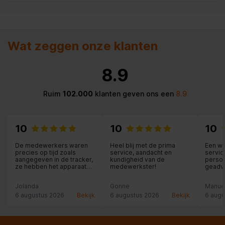
Wat zeggen onze klanten
8.9
Ruim
102.000
klanten geven ons een
8.9
10
10
10
De medewerkers waren
Heel blij met de prima
Een wi
precies op tijd zoals
service, aandacht en
servic
aangegeven in de tracker,
kundigheid van de
person
ze hebben het apparaat
medewerkster!
geadvi
binnen geïnstalleerd en
is het 
aangesloten en zelfs
thuis 
Jolanda
Gonne
Manue
meegeholpen met
geïnst
overladen en de oude
nodige 
6 augustus 2026
Bekijk
6 augustus 2026
Bekijk
6 augu
apparaten meegenomen