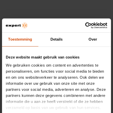
Airco types
Bekijk ook
Toestemming
Details
Over
Alle airco's
Ventilatoren
Mobiele airco
Advies over ventilatoren
Deze website maakt gebruik van cookies
Split airco
Accessoires
We gebruiken cookies om content en advertenties te
Luchtkoeler / Aircooler
personaliseren, om functies voor social media te bieden
en om ons websiteverkeer te analyseren. Ook delen we
Meer airco's
informatie over uw gebruik van onze site met onze
partners voor social media, adverteren en analyse. Deze
Airco zonder slang
partners kunnen deze gegevens combineren met andere
Stille airco
informatie die u aan ze heeft verstrekt of die ze hebben
verzameld op basis van uw gebruik van hun services.