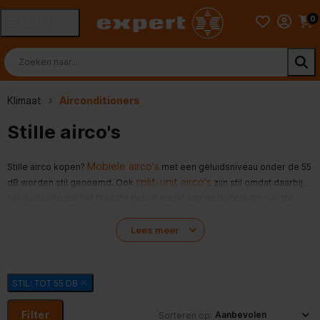
0
MENU
Klimaat
Airconditioners
Stille airco's
Mobiele airco's
Stille airco kopen?
met een geluidsniveau onder de 55
split-unit airco's
dB worden stil genoemd. Ook
zijn stil omdat daarbij
het gedeelte dat het meeste geluid maakt aan de buitenkant van de
woning wordt geplaatst. Echt helemaal stil is zo'n apparaat natuurlijk niet
maar wel een stuk stiller dan een luidere airco. 3 dB verschil betekent
Lees meer
namelijk al de helft minder geluid! Dus hoe minder dB hoe beter. Bekijk
alle stille airco's op expert.nl of kom langs bij de lokale Expertwinkel
voor advies over stille airconditioners. Wil je meer weten? Lees dan
STIL: TOT 55 DB
Welke airco kopen?'
onze adviespagina '
.
Filter
Sorteren op: