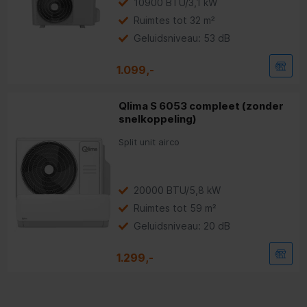
10900 BTU/3,1 kW
Ruimtes tot 32 m²
Geluidsniveau: 53 dB
1.099,-
Qlima S 6053 compleet (zonder
snelkoppeling)
Split unit airco
20000 BTU/5,8 kW
Ruimtes tot 59 m²
Geluidsniveau: 20 dB
1.299,-