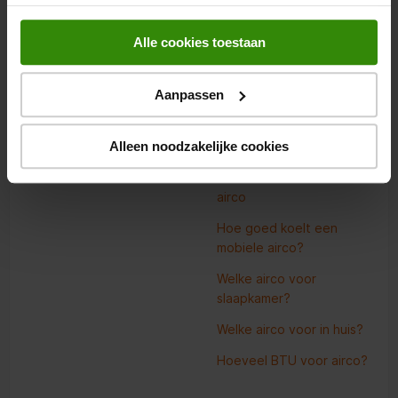
Advies
Alle cookies toestaan
Advies over airco's
Aanpassen
Advies over mobiele
airco's
Alleen noodzakelijke cookies
Advies over split airco's
Verschil luchtkoeler en
airco
Hoe goed koelt een
mobiele airco?
Welke airco voor
slaapkamer?
Welke airco voor in huis?
Hoeveel BTU voor airco?